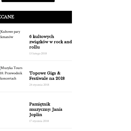
ECANE
6 kultowych
związków w rock and
rollu
13 lutego 2018
Topowe Gigs &
Festiwale na 2018
24 stycznia 2018
Pamiętnik
muzyczny: Janis
Joplin
17 stycznia 2018