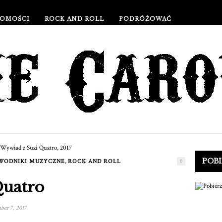
OMOŚCI
ROCK AND ROLL
PODRÓŻOWAĆ
ŻYCIA I KULTURA STYL ŻYCIA I KULTURA
WYDARZENIA
POB
,
EWODNIKI MUZYCZNE
ROCK AND ROLL
0
Quatro
er 7, 2017