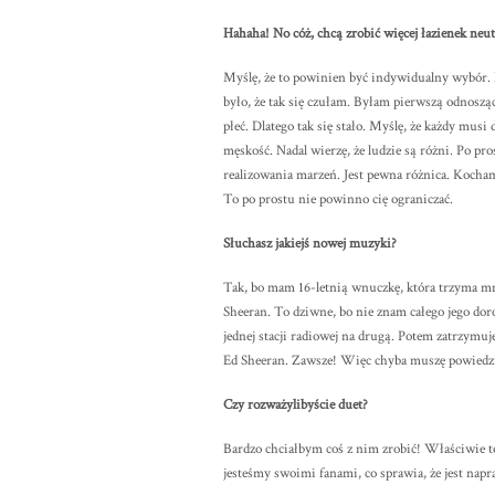
Hahaha! No cóż, chcą zrobić więcej łazienek neut
Myślę, że to powinien być indywidualny wybór. 
było, że tak się czułam. Byłam pierwszą odnoszą
płeć. Dlatego tak się stało. Myślę, że każdy mus
męskość. Nadal wierzę, że ludzie są różni. Po p
realizowania marzeń. Jest pewna różnica. Kocham
To po prostu nie powinno cię ograniczać.
Słuchasz jakiejś nowej muzyki?
Tak, bo mam 16-letnią wnuczkę, która trzyma mni
Sheeran. To dziwne, bo nie znam całego jego doro
jednej stacji radiowej na drugą. Potem zatrzymuje 
Ed Sheeran. Zawsze! Więc chyba muszę powiedzieć,
Czy rozważylibyście duet?
Bardzo chciałbym coś z nim zrobić! Właściwie t
jesteśmy swoimi fanami, co sprawia, że jest napr