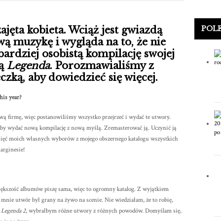
ajęta kobieta. Wciąż jest gwiazdą
POL
wą muzykę i wygląda na to, że nie
ardziej osobistą kompilację swojej
ną
Legenda
. Porozmawialiśmy z
czką, aby dowiedzieć się więcej.
his year?
ową firmę, więc postanowiliśmy wszystko przejrzeć i wydać te utwory.
, aby wydać nową kompilację z nową myślą. Zremasterować ją. Uczynić ją
esięć moich własnych wyborów z mojego obszernego katalogu wszystkich
marginesie!
kszość albumów piszę sama, więc to ogromny katalog. Z wyjątkiem
mnie utwór był grany na żywo na scenie. Nie wiedziałam, że to robię,
t
Legenda 2
, wybrałbym różne utwory z różnych powodów. Domyślam się,