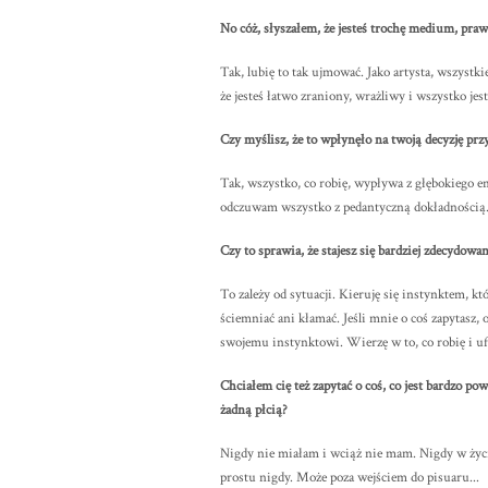
No cóż, słyszałem, że jesteś trochę medium, pra
Tak, lubię to tak ujmować. Jako artysta, wszystk
że jesteś łatwo zraniony, wrażliwy i wszystko je
Czy myślisz, że to wpłynęło na twoją decyzję pr
Tak, wszystko, co robię, wypływa z głębokiego em
odczuwam wszystko z pedantyczną dokładnością. 
Czy to sprawia, że stajesz się bardziej zdecydowa
To zależy od sytuacji. Kieruję się instynktem, kt
ściemniać ani kłamać. Jeśli mnie o coś zapytasz,
swojemu instynktowi. Wierzę w to, co robię i u
Chciałem cię też zapytać o coś, co jest bardzo po
żadną płcią?
Nigdy nie miałam i wciąż nie mam. Nigdy w życiu
prostu nigdy. Może poza wejściem do pisuaru...