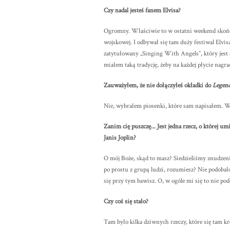
Czy nadal jesteś fanem Elvisa?
Ogromny. Właściwie to w ostatni weekend skońc
wojskowej. I odbywał się tam duży festiwal Elvis
zatytułowany „Singing With Angels”, który jest 
miałem taką tradycję, żeby na każdej płycie nagr
Zauważyłem, że nie dołączyłeś okładki do
Legen
Nie, wybrałem piosenki, które sam napisałem. Wł
Zanim cię puszczę... Jest jedna rzecz, o której u
Janis Joplin?
O mój Boże, skąd to masz? Siedzieliśmy znudzen
po prostu z grupą ludzi, rozumiesz? Nie podobało
się przy tym bawisz. O, w ogóle mi się to nie pod
Czy coś się stało?
Tam było kilka dziwnych rzeczy, które się tam krę