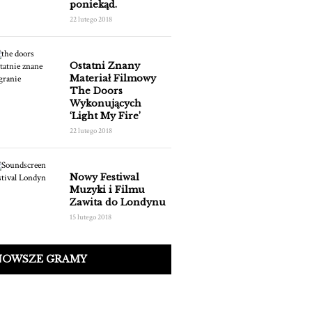
poniekąd.
22 lutego 2018
Ostatni Znany
Materiał Filmowy
The Doors
Wykonujących
‘Light My Fire’
22 lutego 2018
Nowy Festiwal
Muzyki i Filmu
Zawita do Londynu
15 lutego 2018
NOWSZE GRAMY