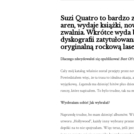
Suzi Quatro to bardzo z
aren, wydaje książki, no
zwalnia. Wkrótce wyda b
dyskografii zatytułowa
oryginalną rockową lase
Dlaczego zdecydowałeś się opublikować
Best Of
t
Cały mój katalog właśnie został przejęty przez n
Powiedziałem więc, że ta trasa to idealna okazja
wyjątkową.
Legenda
ma dziesięć hitów plus dzi
rzeczy, które napisałem. To było trudne, tak na 
Wyobrażam sobie! Jak wybrałaś?
Naprawdę trudne, bo mam dziesięć albumów. Wię
utworu „Hollywood”, każdy inny wybrany przeze 
dopóki na to nie spojrzałam. Więc teraz, jeśli jes