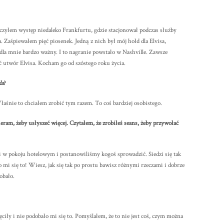
zyłem występ niedaleko Frankfurtu, gdzie stacjonował podczas służby
a. Zaśpiewałem pięć piosenek. Jedną z nich był mój hołd dla Elvisa,
dla mnie bardzo ważny. I to nagranie powstało w Nashville. Zawsze
ać utwór Elvisa. Kocham go od szóstego roku życia.
da
?
aśnie to chciałem zrobić tym razem. To coś bardziej osobistego.
mieram, żeby usłyszeć więcej. Czytałem, że zrobiłeś seans, żeby przywołać
i w pokoju hotelowym i postanowiliśmy kogoś sprowadzić. Siedzi się tak
 mi się to! Wiesz, jak się tak po prostu bawisz różnymi rzeczami i dobrze
obało.
ciły i nie podobało mi się to. Pomyślałem, że to nie jest coś, czym można