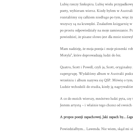
Lubię rzeczy Szekspira. Lubię wielu przypadkow
poety, wybieram wiersz. Kiedy byłem w Australii 
rozstaliśmy się całkiem niedługo po tym, więc życ
wszyscy są na krawędzi. Znalazłem księgarnię w 
po prostu odpowiedziały na moje zamieszanie. P
powiedzieć, że pisane słowo jest dla mnie niezwy
Mam nadzieję, że moja poezja i moje piosenki ro
Motyla", które doprowadzają ludzi do łez.
Quatro, Scott i Powell, czyli ja, Scott, oryginaln
supergrupę. Wydaliśmy album w Australii podczas
wrześniu i album nazywa się QSP. Mówię o tym,
Ludzie wchodzili do studia, kiedy ją nagrywaliś
A co do moich wierszy, mnóstwo ludzi pyta, czy t
Jestem artystą – i właśnie tego chcesz od swoich 
A propos poezji zapachowej. Jaki zapach by...
Leg
Powiedziałbym... Lawenda. Nie wiem, skąd mi si