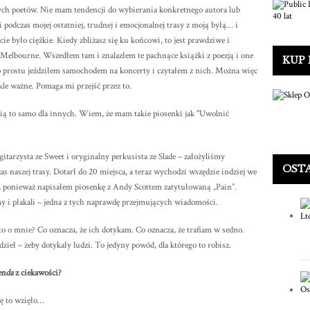
ych poetów. Nie mam tendencji do wybierania konkretnego autora lub
podczas mojej ostatniej, trudnej i emocjonalnej trasy z moją byłą… i
ie było ciężkie. Kiedy zbliżasz się ku końcowi, to jest prawdziwe i
Melbourne. Wszedłem tam i znalazłem te pachnące książki z poezją i one
KUP
o prostu jeździłem samochodem na koncerty i czytałem z nich. Można więc
kle ważne. Pomaga mi przejść przez to.
bią to samo dla innych. Wiem, że mam takie piosenki jak "Uwolnić
y gitarzysta ze Sweet i oryginalny perkusista ze Slade – założyliśmy
OST
 naszej trasy. Dotarł do 20 miejsca, a teraz wychodzi wszędzie indziej we
 ponieważ napisałem piosenkę z Andy Scottem zatytułowaną „Pain”.
my i płakali – jedna z tych naprawdę przejmujących wiadomości.
o o mnie? Co oznacza, że ich dotykam. Co oznacza, że trafiam w sedno.
dzieł – żeby dotykały ludzi. To jedyny powód, dla którego to robisz.
enda
z ciekawości?
ę to wzięło…