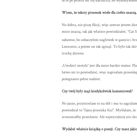
że te po prostu mi się narzuciły, bo wykonywałe
Wiem, że teksty piosenek wiele dla ciebie znaczą.
No dobra, nie piszę fikcji, więc zawsze jestem d
mnie znaczą, tak jak właśnie powiedziałeś. "Cat Si
zabawne, bo zobaczyłem nagłówek w gazecie i br
Lennonie, a potem on tak zginął. To było tak dz
trochę dziwne.
„Uwolnić motyla” jest dla mnie bardzo ważne.
łatwo mi to powiedzieć, więc napisałam piosenkę,
pożegnanie pełne nadziei.
Czy twój były mąż kiedykolwiek komentował?
No jasne, przyniosłam to na dół i mu to zagrała
powiedział to "fajna piosenka Suz". Myślałam, że z
zrozumiałby przesłanie. Ale najwyraźniej nie chc
Wydałeś właśnie książkę o poezji. Czy masz jak