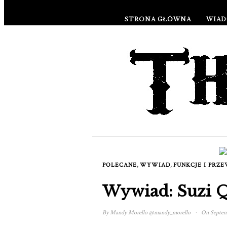
STRONA GŁÓWNA
WIAD
STYL ŻYCIA & CULTURE STYL 
,
,
POLECANE
WYWIAD
FUNKCJE I PRZ
Wywiad: Suzi 
·
By
Mandy Morello
@mandy_morello
On Septemb