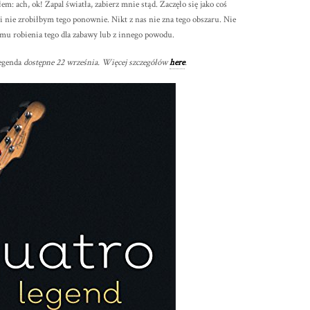
m: ach, ok! Zapal światła, zabierz mnie stąd. Zaczęło się jako coś
i nie zrobiłbym tego ponownie. Nikt z nas nie zna tego obszaru. Nie
omu robienia tego dla zabawy lub z innego powodu.
egenda
dostępne 22 września. Więcej szczegółów
here
.