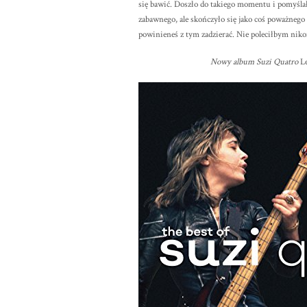
się bawić. Doszło do takiego momentu i pomyślałe
zabawnego, ale skończyło się jako coś poważnego 
powinieneś z tym zadzierać. Nie poleciłbym nik
Nowy album Suzi Quatro
L