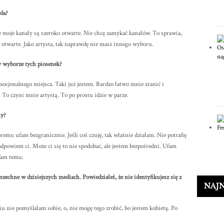
wda?
ie moje kanały są szeroko otwarte. Nie chcę zamykać kanałów. To sprawia,
st otwarte. Jako artysta, tak naprawdę nie masz innego wyboru.
zy wyborze tych piosenek?
ocjonalnego miejsca. Taki już jestem. Bardzo łatwo mnie zranić i
To czyni mnie artystą. To po prostu idzie w parze.
ny?
óremu ufam bezgranicznie. Jeśli coś czuję, tak właśnie działam. Nie potrafię
 odpowiem ci. Może ci się to nie spodobać, ale jestem bezpośredni. Ufam
fam temu.
wszechne w dzisiejszych mediach. Powiedziałeś, że nie identyfikujesz się z
NAJ
 nie pomyślałam sobie, o, nie mogę tego zrobić, bo jestem kobietą. Po