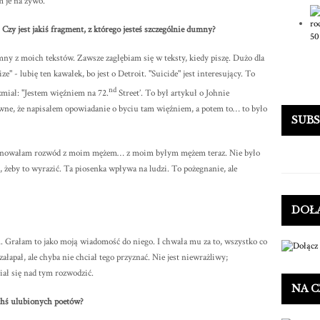
m je na żywo.
 Czy jest jakiś fragment, z którego jesteś szczególnie dumny?
umny z moich tekstów. Zawsze zagłębiam się w teksty, kiedy piszę. Dużo dla
ze" - lubię ten kawałek, bo jest o Detroit. "Suicide" jest interesujący. To
nd
zmiał: "Jestem więźniem na 72.
Street’. To był artykuł o Johnie
iwne, że napisałem opowiadanie o byciu tam więźniem, a potem to… to było
SUB
 Planowałam rozwód z moim mężem… z moim byłym mężem teraz. Nie było
 żeby to wyrazić. Ta piosenka wpływa na ludzi. To pożegnanie, ale
DOŁ
m. Grałam to jako moją wiadomość do niego. I chwała mu za to, wszystko co
ałapał, ale chyba nie chciał tego przyznać. Nie jest niewrażliwy;
iał się nad tym rozwodzić.
NA C
ichś ulubionych poetów?