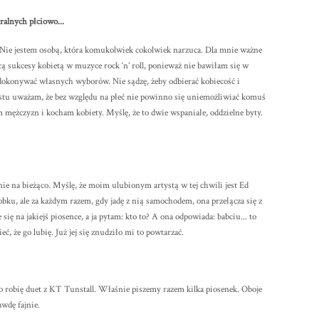
ralnych płciowo...
Nie jestem osobą, która komukolwiek cokolwiek narzuca. Dla mnie ważne
cą sukcesy kobietą w muzyce rock ‘n’ roll, ponieważ nie bawiłam się w
i dokonywać własnych wyborów. Nie sądzę, żeby odbierać kobiecość i
rostu uważam, że bez względu na płeć nie powinno się uniemożliwiać komuś
 mężczyzn i kocham kobiety. Myślę, że to dwie wspaniałe, oddzielne byty.
e na bieżąco. Myślę, że moim ulubionym artystą w tej chwili jest Ed
bku, ale za każdym razem, gdy jadę z nią samochodem, ona przełącza się z
się na jakiejś piosence, a ja pytam: kto to? A ona odpowiada: babciu... to
 że go lubię. Już jej się znudziło mi to powtarzać.
o robię duet z KT Tunstall. Właśnie piszemy razem kilka piosenek. Oboje
awdę fajnie.