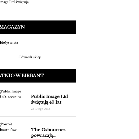
 MAGAZYN
Odwiedź sklep
ATNIO W BIRBANT
Public Image Ltd
świętują 40 lat
23 lutego 2018
The Osbournes
powracają...