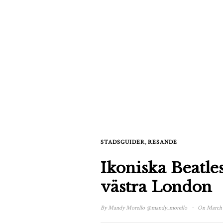
,
STADSGUIDER
RESANDE
Ikoniska Beatles
västra London
·
By
Mandy Morello
@mandy_morello
On March 