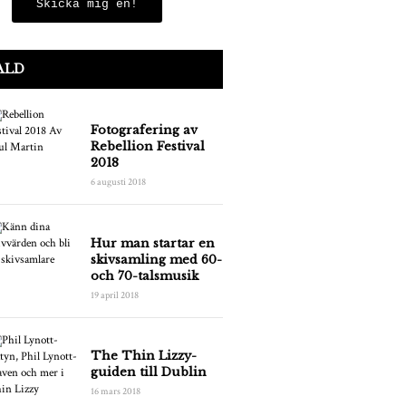
Skicka mig en!
ALD
Fotografering av
Rebellion Festival
2018
6 augusti 2018
Hur man startar en
skivsamling med 60-
och 70-talsmusik
19 april 2018
The Thin Lizzy-
guiden till Dublin
16 mars 2018