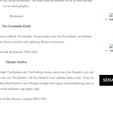
 och ön privatiserades. Det enda sättet att komma till ön är med båt eller
via en enkel gångbro.
Richmond
The Crawdaddy Klubb
tones träffade The Beatles. Numera känt som One Kew Road, var klubben
es första residens och spelning. Resten är historia.
Kew Rd, Richmond TW9 2NQ
Olympic Studios
v både The Beatles och The Rolling Stones såväl som Jimi Hendrix och Led
On’ och The Beatles’ ‘All You Need Is Love’ spelades båda in här. Trots att
SEN
Abbey Road Studios, har Olympic knappt haft någon marknadsföring men är
arande tacksamt nog öppen idag.
hurch Rd, Barnes, London SW13 9HL