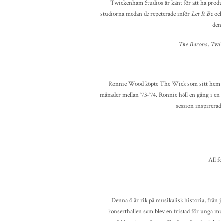
Twickenham Studios är känt för att ha produ
studiorna medan de repeterade inför
Let It Be
och
den
The Barons, Tw
Ronnie Wood köpte The Wick som sitt hem 197
månader mellan ’73-’74. Ronnie höll en gång i 
session inspirerade
All 
Denna ö är rik på musikalisk historia, från j
konserthallen som blev en fristad för unga mu