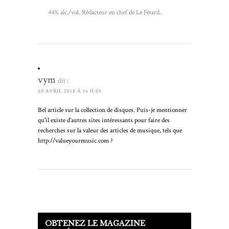
44% alc./vol. Rédacteur en chef de Le Fêtard.
vym
dit :
20 AVRIL 2018 À 16 H 05
Bel article sur la collection de disques. Puis-je mentionner
qu'il existe d'autres sites intéressants pour faire des
recherches sur la valeur des articles de musique, tels que
http://valueyourmusic.com ?
OBTENEZ LE MAGAZINE