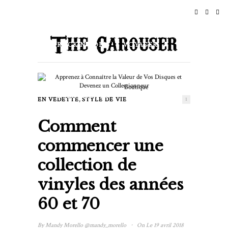
ACCUEIL
ACTUALITÉS
ROCK N ROLL
VOYAGER
STYLE DE VIE ET CULTURE
Boutique
ÉVÉNEMENTS
,
EN VEDETTE
STYLE DE VIE
1
Comment
À PROPOS DE
commencer une
collection de
vinyles des années
60 et 70
·
By
Mandy Morello
@mandy_morello
On Le 19 avril 2018