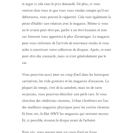
et juger si cela vaut le prix demandé. De plus, si vous
rentrez chez vous et que vous vous rendez compte qu'il est
défectueux, vous pouvez le rapporter. Cela vaut également la
peine d'établir une relation avec le magasin. Même si vous
ne le croyez peut-être pas, parler à un être humain et non
sur Internet vous apportera le plus d'avantages. Le magasin
peut vous informer de l'arrivée de nouveaux stocks et vous
aider à constituer votre collection de disques. Après, ce sont
peut-être des connards, mais ce n'est généralement pas le
cas.
Vous pourriez aussi jeter un coup d'œil dans les boutiques
caritatives, les vide-greniers et les magasins d'occasion. La
plupart du temps, c'est de la camelote, mais en de rares
occasions, vous pourriez dénicher une perle rare. Si vous
cherchez des rééditions récentes,
Urban Outfitters
est l'un
des meilleurs magasins physiques pour les sorties récentes.
Et bien sûr, le filet
HMV
les magasins qui existent encore.
Et, si possible, écoutez le disque avant de l'acheter.
Bien sûr, vous pouvez jeter un coup d'œil en ligne.