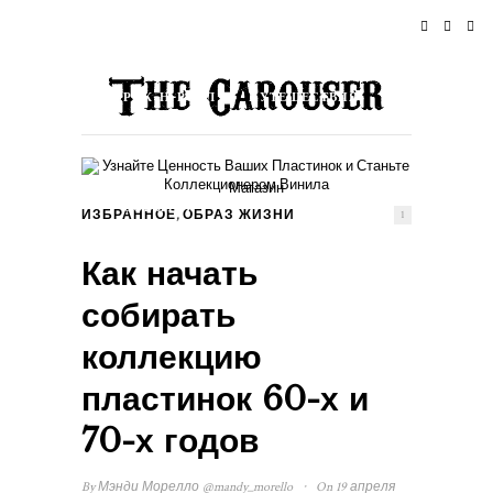
ДОМОЙ
НОВОСТИ
РОК-Н-РОЛЛ
ПУТЕШЕСТВИЯ
ОБРАЗ ЖИЗНИ & КУЛЬТУРА
Магазин
СОБЫТИЯ
О НАС
,
ИЗБРАННОЕ
ОБРАЗ ЖИЗНИ
1
Как начать
собирать
коллекцию
пластинок 60-х и
70-х годов
·
By
Мэнди Морелло
@mandy_morello
On 19 апреля