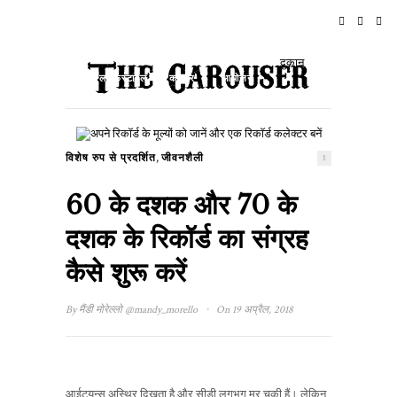
घर
समाचार
रॉक एन रोल
यात्रा
दुकान
लाइफस्टाइल और कल्चर
आयोजन
के बारे में
,
विशेष रुप से प्रदर्शित
जीवनशैली
1
60 के दशक और 70 के
दशक के रिकॉर्ड का संग्रह
कैसे शुरू करें
·
By
मैंडी मोरेल्लो
@mandy_morello
On 19 अप्रैल, 2018
आईट्यून्स अस्थिर दिखता है और सीडी लगभग मर चुकी हैं। लेकिन