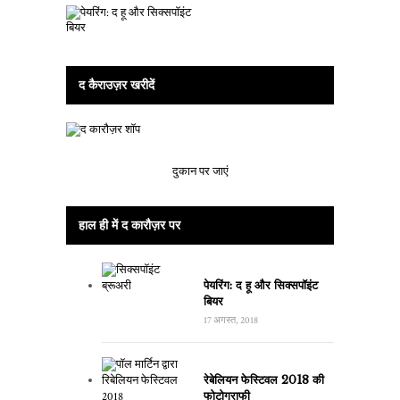
द कैराउज़र खरीदें
दुकान पर जाएं
हाल ही में द कारौज़र पर
पेयरिंग: द हू और सिक्सपॉइंट
बियर
17 अगस्त, 2018
रेबेलियन फेस्टिवल 2018 की
फोटोग्राफी