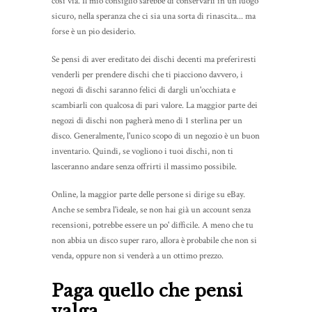
così via. Il mio consiglio sarebbe di conservarli in un luogo
sicuro, nella speranza che ci sia una sorta di rinascita... ma
forse è un pio desiderio.
Se pensi di aver ereditato dei dischi decenti ma preferiresti
venderli per prendere dischi che ti piacciono davvero, i
negozi di dischi saranno felici di dargli un'occhiata e
scambiarli con qualcosa di pari valore. La maggior parte dei
negozi di dischi non pagherà meno di 1 sterlina per un
disco. Generalmente, l'unico scopo di un negozio è un buon
inventario. Quindi, se vogliono i tuoi dischi, non ti
lasceranno andare senza offrirti il massimo possibile.
Online, la maggior parte delle persone si dirige su eBay.
Anche se sembra l'ideale, se non hai già un account senza
recensioni, potrebbe essere un po' difficile. A meno che tu
non abbia un disco super raro, allora è probabile che non si
venda, oppure non si venderà a un ottimo prezzo.
Paga quello che pensi
valga.