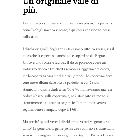
Un originale vale di
più.
Le stampe possono essere piuttosto complesse, ma proprio
come l’abbigliamento vintage, è qualcosa che riconoscerai
dallo stile.
I dischi originali degli anni '60 erano piuttosto spessi, sia il
disco che la copertina (anche se le copertine del Regno
Unito erano sottili e lucide). Il disco potrebbe avere un
indirizzo civico e l'etichetta sembrerà leggermente datata,
ma la copertina sarà l'indizio più grande. La copertina deve
contenere album dello stesso periodo in cui è stato
stampato. I dischi degli anni '60 e '70 non avranno mai un
codice a barre sulla copertina e, se è stampato in mono, è
sicuramente una stampa originale. Il mono non veniva
regolarmente stampato dopo il 1968.
Ma perché questi vecchi dischi impolverati valgono così
tanto? In generale, la gente pensa che suonino e trasmettano
sensazioni migliori. Contengono dettagli nell'artwork come