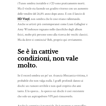
iTunes sembra instabile e i CD sono praticamente morti.
Ma il vinile sta facendo un gradito ritorno con un aumento
delle vendite del 26,8% anno dopo anno. E con il lancio di
HD Vinyl
, non sembra che le cose stiano rallentando.
Anche se artisti più contemporanei come Liam Gallagher e
Amy Winehouse regnano nelle classifiche degli album
fisici, molte più persone sono alla ricerca dei vecchi classici.
Ma da dove si comincia? Beh, proprio qui ovviamente.
Se è in cattive
condizioni, non vale
molto.
Se il record sembra un po' un
Arancia Meccanica
vittima, è
probabile che non valga nulla. I graffi profondi danno ai
dischi un rumore orribile e non quel crepitio che ami
tanto. E lo sporco… lo sporco sui dischi è così resistente
che solo un aspirapolvere VPI può rimuoverlo.
Anche la copertina è essenziale. Se è strappata e ammuffita,