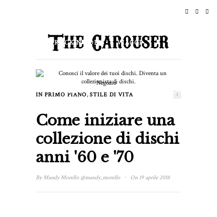
HOME
NOTIZIE
ROCK N ROLL
VIAGGI
STILE DI VITA & CULTURE
Negozio
EVENTI
INFORMAZIONI
,
IN PRIMO PIANO
STILE DI VITA
1
Come iniziare una
collezione di dischi
anni '60 e '70
·
By
Mandy Morello
@mandy_morello
On 19 aprile 2018