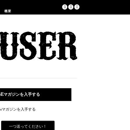
概要
のEマガジンを入手する
一つ送ってください！