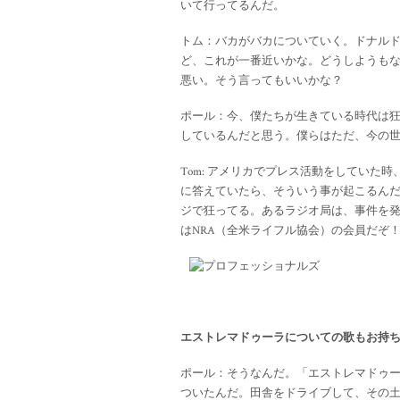
いて行ってるんだ。
トム：バカがバカについていく。ドナルド
ど、これが一番近いかな。どうしようも
悪い。そう言ってもいいかな？
ポール：今、僕たちが生きている時代は
しているんだと思う。僕らはただ、今の
Tom: アメリカでプレス活動をしていた
に答えていたら、そういう事が起こるんだ
ジで狂ってる。あるラジオ局は、事件を
はNRA（全米ライフル協会）の会員だぞ
エストレマドゥーラについての歌もお持
ポール：そうなんだ。「エストレマドゥ
ついたんだ。田舎をドライブして、その