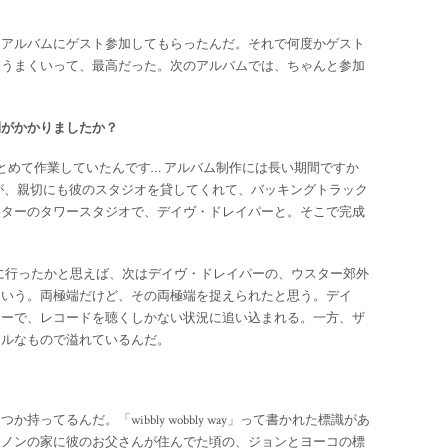
もアルバムにゲスト参加してもらったんだ。それで何度かゲスト
、うまくいって、最高だった。次のアルバムでは、ちゃんと参加
間がかかりましたか？
。まとめて作業していたんです… アルバム制作には長い期間ですか
が、親切にも彼のスタジオを貸してくれて、バッキングトラック
スターのタワースタジオで、デイヴ・ドレイパーと。そこで完成
。
邸に行ったかと思えば、次はデイヴ・ドレイパーの、ウスター郊外
という。両極端だけど、その両極端を捉えられたと思う。デイ
サーで、レコードを聴くしかない状況に追い込まれる。一方、ザ
ールなもので溢れているんだ。
ってるんだ。「wibbly wobbly way」って書かれた標識があ
レノンの家に彼のお父さんが住んでた頃の、ジョンとヨーコの標