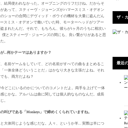
で、結局使われなかった。オープニングのリフだけね。だからそ
話があって、スティーヴ・ジョーンズがハマースミス・オデオン
後のショーの合間にデヴィッド・ボウイの機材を大量に盗んだん
ザ・
マースミス・オデオンで働いていた時、モーターヘッドがツアー
盗まれたんだ。それで、もちろん、彼らが1ヶ月のうちに相次い
、僕とスティーヴ・ジョーンズの間にも、良い繋がりがあると思
きた。
が…何かテーマはありますか？
最近
だ、名前ゲームをしていて、どの名前がすべての曲をまとめるこ
。「一体全体どういうことだ」はかなり大きな主張だよね。それ
？でも、両方だよね？
たちが今どこにいるのかについてのコメントだよ。両手を上げて一体
な感じかな。アルバムは曲に関しては個人的なものなんだ。成長
感じ。
叫びである「Monkeys」で締めくくられていますね。
と大体同じような感じだな。人々、というか羊… 実際は羊につ