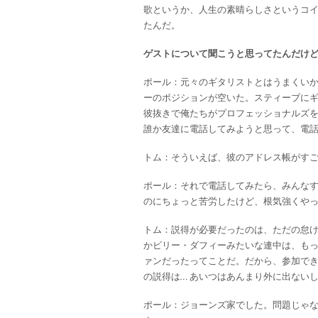
歌というか、人生の素晴らしさというコ
たんだ。
ゲストについて聞こうと思ってたんだけど
ポール：元々のギタリストとはうまくい
ーのポジションが空いた。スティーブに
彼抜きで俺たちがプロフェッショナルズを
誰か友達に電話してみようと思って、電
トム：そういえば、彼のアドレス帳がす
ポール：それで電話してみたら、みんな
のにちょっと苦労したけど、根気強くや
トム：説得が必要だったのは、ただの怠
かビリー・ダフィーみたいな連中は、も
ァンだったってことだ。だから、参加で
の説得は… あいつはあんまり外に出ないし
ポール：ジョーンズ家でした。問題じゃ