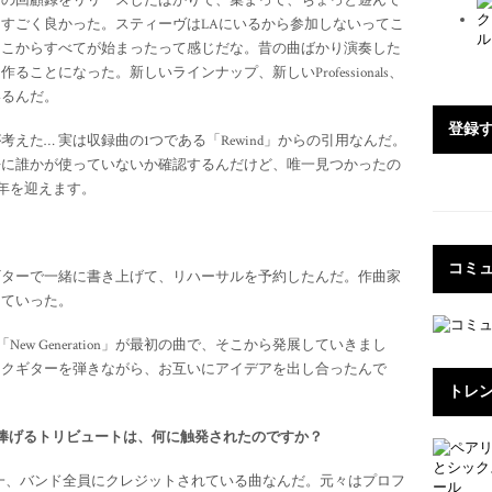
ズの回顧録をリリースしたばかりで、集まって、ちょっと遊んで
すごく良かった。スティーヴはLAにいるから参加しないってこ
そこからすべてが始まったって感じだな。昔の曲ばかり演奏した
とになった。新しいラインナップ、新しいProfessionals、
いるんだ。
登録す
lが考えた… 実は収録曲の1つである「Rewind」からの引用なんだ。
去に誰かが使っていないか確認するんだけど、唯一見つかったの
周年を迎えます。
コミ
ギターで一緒に書き上げて、リハーサルを予約したんだ。作曲家
していった。
「New Generation」が最初の曲で、そこから発展していきまし
ックギターを弾きながら、お互いにアイデアを出し合ったんで
トレ
とボウイに捧げるトリビュートは、何に触発されたのですか？
唯一、バンド全員にクレジットされている曲なんだ。元々はプロフ