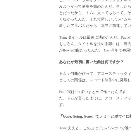
し、ユニバーサルがプロフェッショナル
みようかって演奏を始めたんだ。そしたら
とだったから、トムに入ってもらって、
くなかったんだ。それで新しいアルバムを作るこ
新しいアルバムだから、本当に前進して
Tom: タイトルは最後に決めたんだ。Pau
もちろん、タイトルを決める際には、過
がBowieの曲だったんだ。
Low
今年で40
あなたが最初に書いた曲は何ですか？
トム：何曲か作って、アコースティック
としての関係は、レコード制作中に発展
Paul: 実は3曲ずつまとめて作ったんです。
た。トムが言ったように、アコースティ
す。
「Gone, Going, Gone」でレミー
Tom: ええと、この曲はアルバムの中で