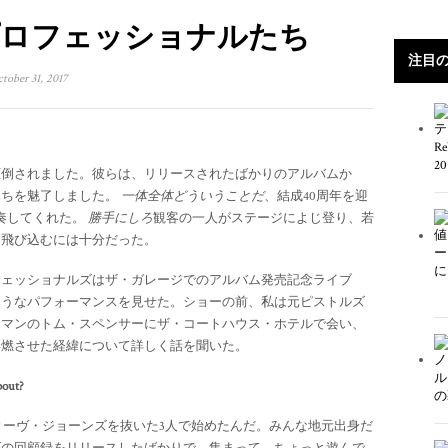
プロフェッショナルたち
注目
ober 31, 2017
圧倒されました。彼らは、リリースされたばかりのアルバムか
たちを魅了しました。
一体全体どういうことだ
、結成40周年を迎
奏してくれた。
勝手にしろ
観客の一人がステージによじ登り、若
に飛び込むには十分だった。
フェッショナルズはザ・ガレージでのアルバム発売記念ライブ
ようなパフォーマンスを見せた。ショーの前、私は元ピストルズ
トマンのトム・スペンサーにザ・コートハウス・ホテルで会い、
再燃させた経緯について詳しく話を聞いた。
bout?
スティーヴ・ジョーンズを抜いた3人で始めたんだ。みんな地元出身だ