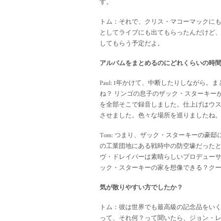
す。
トム：それで、クリス・マコーマックに
としてライブにも出てもらったんだけど
してもらう予定だよ。
アルバムをまとめるのにどれくらいの時
Paul: 1年かけて、中断したりしながら
ね？ リンゴの息子のザック・スターキー
を全部そこで録音しました。仕上げはウ
させました。色々な場所を巡りましたね
Tom: つまり、ザック・スターキーの豪
の工業団地にある戦時中の防空壕だった
ヴ・ドレイパーは素晴らしいプロデュー
ック・スターキーの家を想像できる？ク
気が散りやすい方でしたか？
トム：彼は世界でも最高級の記念品をいくつか持
って、それ何？って聞いたら、ジョン・