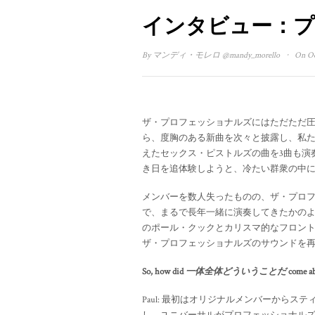
インタビュー：
·
By
マンディ・モレロ
@mandy_morello
On Oct
ザ・プロフェッショナルズにはただただ
ら、度胸のある新曲を次々と披露し、私
えたセックス・ピストルズの曲を3曲も演
き日を追体験しようと、冷たい群衆の中
メンバーを数人失ったものの、ザ・プロ
で、まるで長年一緒に演奏してきたかの
のポール・クックとカリスマ的なフロン
ザ・プロフェッショナルズのサウンドを
So, how did
一体全体どういうことだ
come a
Paul: 最初はオリジナルメンバーから