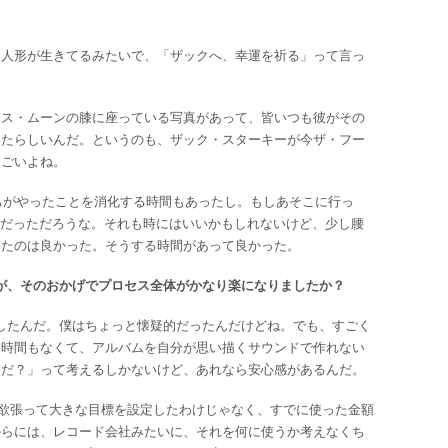
き人形が生きてるみたいで、「ザックへ、幸運を祈る」って言っ
ース・ムーンの膝に座っている写真があって、皆いつも彼がその
いたらしいんだ。というのも、ザック・スターキーが今ザ・フー
すごいよね。
分たちがやったことを消化する時間もあったし。もしあそこに行っ
嫌だっただろうな。それも時にはいいかもしれないけど、少し腰
ったのは良かった。そうする時間があって良かった。
ですが、そのおかげでプロセス全体がかなり楽になりましたか？
イデアを出したんだ。僕はちょっと懐疑的だったんだけどね。でも、すごく
も時間もなくて、アルバムを自分が思い描くサウンドで作れない
んだ？」って考えるしかないけど、あれなら安心感があるんだ。
んだ。欲張って大きな目標を設定したわけじゃなく、すでに使った金額
からには、レコード会社みたいに、それを何に使うか考えなくち