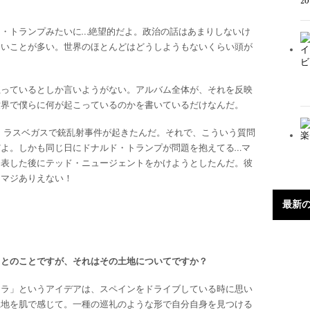
・トランプみたいに…絶望的だよ。政治の話はあまりしないけ
ないことが多い。世界のほとんどはどうしようもないくらい頭が
狂っているとしか言いようがない。アルバム全体が、それを反映
世界で僕らに何が起こっているのかを書いているだけなんだ。
時、ラスベガスで銃乱射事件が起きたんだ。それで、こういう質問
よ。しかも同じ日にドナルド・トランプが問題を抱えてる…マ
発表した後にテッド・ニュージェントをかけようとしたんだ。彼
！マジありえない！
最新
ちとのことですが、それはその土地についてですか？
ーラ」というアイデアは、スペインをドライブしている時に思い
土地を肌で感じて。一種の巡礼のような形で自分自身を見つける