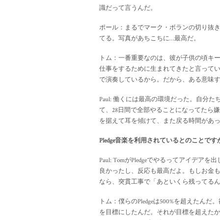
識だって言うんだ。
ポール：まるでマーク・ボランの切り抜
てる。写真があちこちに…最高だ。
トム：一番重要なのは、彼が子供の頃キ
仕事をするために生まれてきたと言って
で演奏しているから。だから、ある意味
Paul: 働くには最高の環境だった。自
て、28日間で全部やることになってたら
を据えて耳を傾けて、また戻る時間があ
Pledge音楽を利用されているとのこと
Paul: TomがPledgeでやるってア
良かったし、反応も最高だよ。もしお金
なら、突貫工事で「あといくら残ってる
トム：僕らのPledgeは500%を超えた
を目標にしたんだ。それが目標を超えた