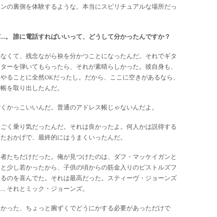
インの裏側を体験するような。本当にスピリチュアルな場所だっ
…。
誰に電話すればいいって、どうして分かったんですか？
かなくて、残念ながら袂を分かつことになったんだ。それでギタ
ギターを弾いてもらったら、それが素晴らしかった。彼自身も、
やることに全然OKだったし。だから、ここに空きがあるなら、
話帳を取り出したんだ。
ごくかっこいいんだ。普通のアドレス帳じゃないんだよ。
すごく乗り気だったんだ。それは良かったよ。何人かは説得する
ったおかげで、最終的にはうまくいったんだ。
け者たちだけだった。俺が見つけたのは、ダフ・マッケイガンと
っと少し若かったから、子供の頃からの筋金入りのピストルズフ
きるのを喜んでた。それは最高だった。スティーヴ・ジョーンズ
… それとミック・ジョーンズ。
なかった、ちょっと腕ずくでどうにかする必要があっただけで