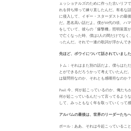
ェッショナルズのために作った古いリフ
れを持ち帰って練り直したんだ。有名な
に侵入して、イギー・スターダストの最
だ。悪名高い話だよ。僕が10代の頃、ハ
をしていて、彼らの「爆撃機」照明装置が
で亡くなった時、僕は2人の間だけでなく
ったんだ。それで一連の歌詞が浮かんで
先ほど、ボウイについて話されていました
トム：それはまた別の話だよ。僕らはた
とができるだろうかって考えていたんだ
は疑問符なのか、それとも感嘆符なのか
Paul: 今、何が起こっているのか、俺
何が起こっているんだって言ってるよう
して、みっともなく年を取っていくって
アルバムの最後は、世界のリーダーたちへの
ポール：ああ、それは今起こっていること