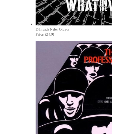
Dünyada Neler Oluyor
Price:
£14.91