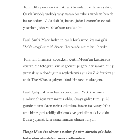
Tom: Dünyanın en iyi hatıralıklarından bazılarına sahip.
Orada 'wibbly wobbly way' yazan bir tabela vardı ve ben de
bu ne dedim? O da dedi ki, babası John Lennon'ın evinde
yaşarken John ve Yoko'nun tabelası bu.
Paul: Sanki Marc Bolan'ın canlı bir karton kesimi gibi,
"Zak'e sevgilerimle" diyor. Her yerde resimler... harika.
Tom: En önemlisi, çocukken Keith Moon'un kucağında
oturan bir fotoğrafı var ve görünüşe göre her zaman bu işi
yapmak için doğduğunu söylerlermiş çünkü Zak Starkey şu
anda The Who'da çalıyor. Yani bir nevi muhteşem.
Paul: Çalışmak için harika bir ortam. Yaptıklarımızı
sindirmek için zamanımız oldu. Oraya gidip tüm işi 28
günde bitirmekten nefret ederdim. Bazen işe yarayabilir
ama biraz geri çekilip dinlemek ve geri dönmek iyi oldu.
Bunu yapmak için zamanımızın olması iyiydi.
Pledge Müzik'te olmanız nedeniyle tüm sürecin çok daha
kolay olup olmadığını merak ediyordum.