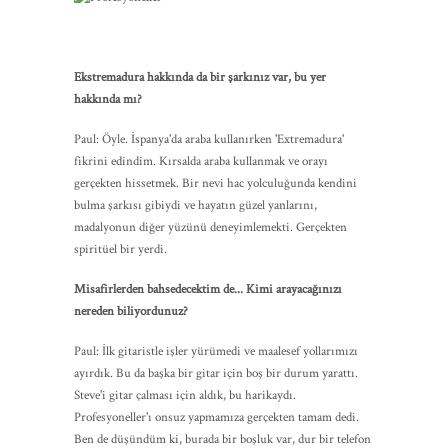
Ekstremadura hakkında da bir şarkınız var, bu yer
hakkında mı?
Paul: Öyle. İspanya'da araba kullanırken 'Extremadura'
fikrini edindim. Kırsalda araba kullanmak ve orayı
gerçekten hissetmek. Bir nevi hac yolculuğunda kendini
bulma şarkısı gibiydi ve hayatın güzel yanlarını,
madalyonun diğer yüzünü deneyimlemekti. Gerçekten
spiritüel bir yerdi.
Misafirlerden bahsedecektim de...
Kimi arayacağınızı
nereden biliyordunuz?
Paul: İlk gitaristle işler yürümedi ve maalesef yollarımızı
ayırdık. Bu da başka bir gitar için boş bir durum yarattı.
Steve'i gitar çalması için aldık, bu harikaydı.
Profesyoneller'ı onsuz yapmamıza gerçekten tamam dedi.
Ben de düşündüm ki, burada bir boşluk var, dur bir telefon