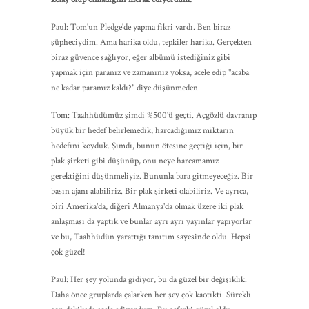
Paul: Tom'un Pledge'de yapma fikri vardı. Ben biraz
şüpheciydim. Ama harika oldu, tepkiler harika. Gerçekten
biraz güvence sağlıyor, eğer albümü istediğiniz gibi
yapmak için paranız ve zamanınız yoksa, acele edip "acaba
ne kadar paramız kaldı?" diye düşünmeden.
Tom: Taahhüdümüz şimdi %500'ü geçti. Açgözlü davranıp
büyük bir hedef belirlemedik, harcadığımız miktarın
hedefini koyduk. Şimdi, bunun ötesine geçtiği için, bir
plak şirketi gibi düşünüp, onu neye harcamamız
gerektiğini düşünmeliyiz. Bununla bara gitmeyeceğiz. Bir
basın ajanı alabiliriz. Bir plak şirketi olabiliriz. Ve ayrıca,
biri Amerika'da, diğeri Almanya'da olmak üzere iki plak
anlaşması da yaptık ve bunlar ayrı ayrı yayınlar yapıyorlar
ve bu, Taahhüdün yarattığı tanıtım sayesinde oldu. Hepsi
çok güzel!
Paul: Her şey yolunda gidiyor, bu da güzel bir değişiklik.
Daha önce gruplarda çalarken her şey çok kaotikti. Sürekli