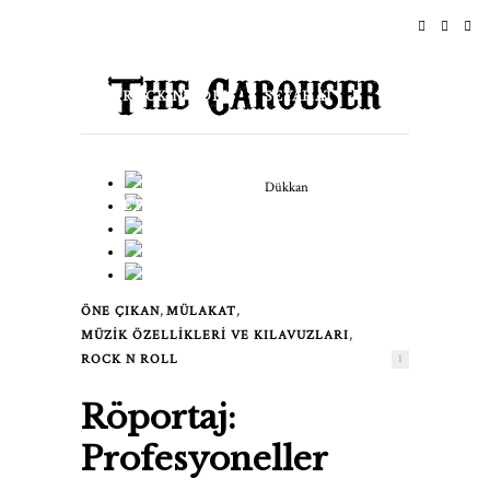
ANASAYFA
HABERLER
ROCK N ROLL
SEYAHAT
YAŞAM TARZI & KÜLTÜR
Dükkan
ETKINLIKLER
HAKKINDA
,
,
ÖNE ÇIKAN
MÜLAKAT
,
MÜZIK ÖZELLIKLERI VE KILAVUZLARI
ROCK N ROLL
1
Röportaj:
Profesyoneller