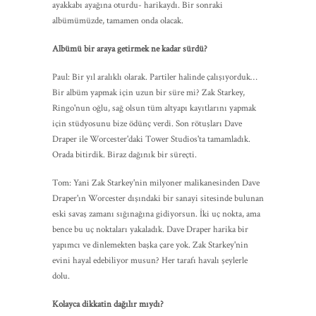
ayakkabı ayağına oturdu- harikaydı. Bir sonraki
albümümüzde, tamamen onda olacak.
Albümü bir araya getirmek ne kadar sürdü?
Paul: Bir yıl aralıklı olarak. Partiler halinde çalışıyorduk…
Bir albüm yapmak için uzun bir süre mi? Zak Starkey,
Ringo'nun oğlu, sağ olsun tüm altyapı kayıtlarını yapmak
için stüdyosunu bize ödünç verdi. Son rötuşları Dave
Draper ile Worcester'daki Tower Studios'ta tamamladık.
Orada bitirdik. Biraz dağınık bir süreçti.
Tom: Yani Zak Starkey'nin milyoner malikanesinden Dave
Draper'ın Worcester dışındaki bir sanayi sitesinde bulunan
eski savaş zamanı sığınağına gidiyorsun. İki uç nokta, ama
bence bu uç noktaları yakaladık. Dave Draper harika bir
yapımcı ve dinlemekten başka çare yok. Zak Starkey'nin
evini hayal edebiliyor musun? Her tarafı havalı şeylerle
dolu.
Kolayca dikkatin dağılır mıydı?