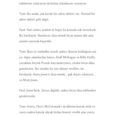
rehberimi çıkarayım da birkaç arkadaşımı arayayım.
Tom: Bu arada, çok havalı bir adres defteri var. Normal bir
adres defteri gibi değil.
Paul: Yani onları aradım ve hepsi bu konuda çok hevesliydi.
Bu harikaydı. Bazılarını ikna etmek biraz zaman aldı ama
azimle sonunda başardık.
Tom: İkna işi tembeller içindi sadece. Benim bulduğum şey
şu: diğer adamlardan bazısı, Duff McKagan ve Billy Duffy,
çocukken büyük Pistols hayranlarıymış, çünkü biraz daha
gençlermiş. Bu yüzden bu işte olmayı sevdiler, bu
harikaydı. Steve Jones'u ikna etmek... pek dışarı çıkmıyor...
ve Mick Jones.
Paul: Jones'lardı. Sorun değildi, sadece biraz ikna edilmeleri
gerekiyordu.
Tom: Sonra, Chris McCormack'ı da albüme konuk ettik ve
sonra sadece konuk olarak birkaç konser verdik ama sonra