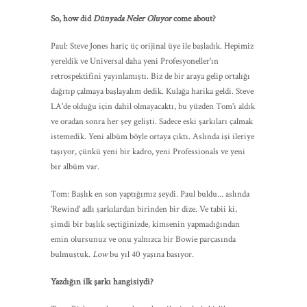
So, how did
Dünyada Neler Oluyor
come about?
Paul: Steve Jones hariç üç orijinal üye ile başladık. Hepimiz
yereldik ve Universal daha yeni Profesyoneller'ın
retrospektifini yayınlamıştı. Biz de bir araya gelip ortalığı
dağıtıp çalmaya başlayalım dedik. Kulağa harika geldi. Steve
LA'de olduğu için dahil olmayacaktı, bu yüzden Tom'ı aldık
ve oradan sonra her şey gelişti. Sadece eski şarkıları çalmak
istemedik. Yeni albüm böyle ortaya çıktı. Aslında işi ileriye
taşıyor, çünkü yeni bir kadro, yeni Professionals ve yeni
bir albüm var.
Tom: Başlık en son yaptığımız şeydi. Paul buldu... aslında
'Rewind' adlı şarkılardan birinden bir dize. Ve tabii ki,
şimdi bir başlık seçtiğinizde, kimsenin yapmadığından
emin olursunuz ve onu yalnızca bir Bowie parçasında
bulmuştuk.
Low
bu yıl 40 yaşına basıyor.
Yazdığın ilk şarkı hangisiydi?