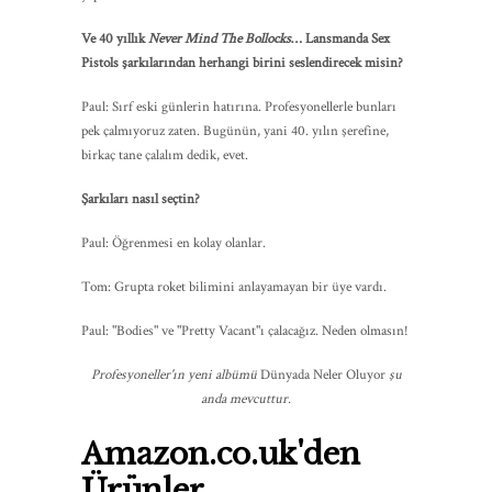
Ve 40 yıllık
Never Mind The Bollocks
… Lansmanda Sex
Pistols şarkılarından herhangi birini seslendirecek misin?
Paul: Sırf eski günlerin hatırına. Profesyonellerle bunları
pek çalmıyoruz zaten. Bugünün, yani 40. yılın şerefine,
birkaç tane çalalım dedik, evet.
Şarkıları nasıl seçtin?
Paul: Öğrenmesi en kolay olanlar.
Tom: Grupta roket bilimini anlayamayan bir üye vardı.
Paul: "Bodies" ve "Pretty Vacant"ı çalacağız. Neden olmasın!
Profesyoneller'ın yeni albümü
Dünyada Neler Oluyor
şu
anda mevcuttur.
Amazon.co.uk'den
Ürünler