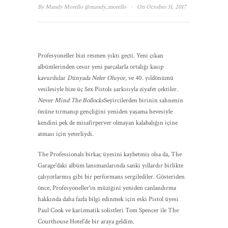
·
By
Mandy Morello
@mandy_morello
On October 31, 2017
Profesyoneller bizi resmen yıktı geçti. Yeni çıkan
albümlerinden cesur yeni parçalarla ortalığı kasıp
kavurdular
Dünyada Neler Oluyor
, ve 40. yıldönümü
vesilesiyle bize üç Sex Pistols şarkısıyla ziyafet çektiler.
Never Mind The Bollocks
Seyircilerden birinin sahnenin
önüne tırmanıp gençliğini yeniden yaşama hevesiyle
kendini pek de misafirperver olmayan kalabalığın içine
atması için yeterliydi.
The Professionals birkaç üyesini kaybetmiş olsa da, The
Garage'daki albüm lansmanlarında sanki yıllardır birlikte
çalıyorlarmış gibi bir performans sergilediler. Gösteriden
önce, Profesyoneller'ın müziğini yeniden canlandırma
hakkında daha fazla bilgi edinmek için eski Pistol üyesi
Paul Cook ve karizmatik solistleri Tom Spencer ile The
Courthouse Hotel'de bir araya geldim.