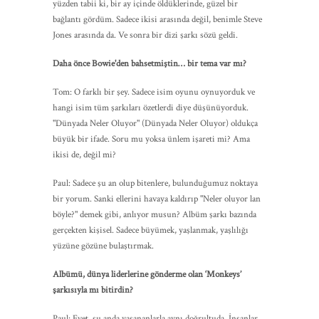
yüzden tabii ki, bir ay içinde öldüklerinde, güzel bir
bağlantı gördüm. Sadece ikisi arasında değil, benimle Steve
Jones arasında da. Ve sonra bir dizi şarkı sözü geldi.
Daha önce Bowie'den bahsetmiştin… bir tema var mı?
Tom: O farklı bir şey. Sadece isim oyunu oynuyorduk ve
hangi isim tüm şarkıları özetlerdi diye düşünüyorduk.
"Dünyada Neler Oluyor" (Dünyada Neler Oluyor) oldukça
büyük bir ifade. Soru mu yoksa ünlem işareti mi? Ama
ikisi de, değil mi?
Paul: Sadece şu an olup bitenlere, bulunduğumuz noktaya
bir yorum. Sanki ellerini havaya kaldırıp "Neler oluyor lan
böyle?" demek gibi, anlıyor musun? Albüm şarkı bazında
gerçekten kişisel. Sadece büyümek, yaşlanmak, yaşlılığı
yüzüne gözüne bulaştırmak.
Albümü, dünya liderlerine gönderme olan ‘Monkeys’
şarkısıyla mı bitirdin?
Paul: Evet, şu anda yaşananlarla aynı doğrultuda. İnsanlar