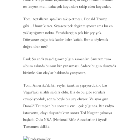
mı koyun mu... daha çok koyunları takip eden koyunlar.
Tom: Aptalların aptalları takip etmesi. Donald Trump
gibi... Umut kırıcı. Siyasete pek değinmiyoruz ama bu en
yaklaştığımız nokta. Yapabileceğin pek bir şey yok.
Dünyanın çoğu bok kadar kalın kafalı. Bunu söylemek
doğru olur mu?
Paul: Şu anda yaşadığımız çılgın zamanlar. Sanırım tüm
albüm aslında bunun bir yansıması. Sadece bugün dünyada
bizimle olan olaylar hakkında yazıyoruz.
Tom: Amerika’da bir şeyler tanıtım yapıyorduk, o Las
Vegas’taki silahlı saldırı oldu. Biz de bu gibi soruları
cevaplıyorduk, sonra böyle bir şey oluyor. Ve aynı gün
Donald Trump’ın bir sorunu var... çok çılgınca. Bir radyo
istasyonu, olayı duyurduktan sonra Ted Nugent çalmaya
başladı. O da NRA (National Rifle Association) üyesi!
Tamamen delilik!