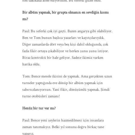
son dakikada acele ediyordum. Bu seferki güzel oldu.
Bir albüm yapmak, bir grupta olmanın en sevdiğin kısmı
mı?
Paul: Bu seferki çok iyi geçti. Bazen angarya gibi olabiliyor.
Ben ve Tom bunun başlıca yazarları ve kayıtçılarıydık.
Diğer zamanlarda dört veya beş kişi dahil olduğunda, çok
fazla fikir ortaya çıkabiliyor ve herkes şunu şunu istiyor.
Biraz kontrolcü bir hale geliyor. Sadece ikimiz varken
harika oldu.
Tom: Bence mesele ikisini de yapmak. Ama gerçekten uzun
turneler yaptığında eve dönüp bir albüm yapmak için
sabırsızlanıyorsun. Yani fikir, dönüşümlü yapmak. Şimdi
turne otobüsleri zamanı!
Henüz bir tur var mı?
Paul: Bence yeni şeylerin hazmedilmesi için insanlara
zaman tanımalıyız. Belki yıl sonuna doğru birkaç tane
yaparız.