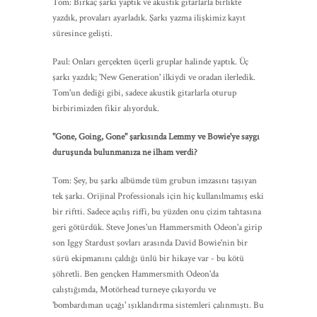
Tom: Birkaç şarkı yaptık ve akustik gitarlarla birlikte
yazdık, provaları ayarladık. Şarkı yazma ilişkimiz kayıt
süresince gelişti.
Paul: Onları gerçekten üçerli gruplar halinde yaptık. Üç
şarkı yazdık; 'New Generation' ilkiydi ve oradan ilerledik.
Tom'un dediği gibi, sadece akustik gitarlarla oturup
birbirimizden fikir alıyorduk.
"Gone, Going, Gone" şarkısında Lemmy ve Bowie'ye saygı
duruşunda bulunmanıza ne ilham verdi?
Tom: Şey, bu şarkı albümde tüm grubun imzasını taşıyan
tek şarkı. Orijinal Professionals için hiç kullanılmamış eski
bir riftti. Sadece açılış riffi, bu yüzden onu çizim tahtasına
geri götürdük. Steve Jones'un Hammersmith Odeon'a girip
son Iggy Stardust şovları arasında David Bowie'nin bir
sürü ekipmanını çaldığı ünlü bir hikaye var - bu kötü
şöhretli. Ben gençken Hammersmith Odeon'da
çalıştığımda, Motörhead turneye çıkıyordu ve
'bombardıman uçağı' ışıklandırma sistemleri çalınmıştı. Bu