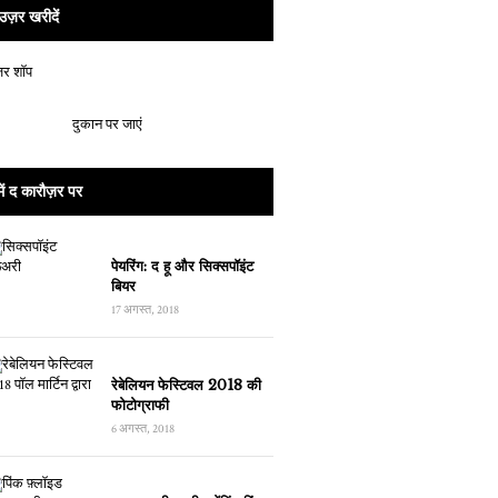
उज़र खरीदें
दुकान पर जाएं
ें द कारौज़र पर
पेयरिंग: द हू और सिक्सपॉइंट
बियर
17 अगस्त, 2018
रेबेलियन फेस्टिवल 2018 की
फोटोग्राफी
6 अगस्त, 2018