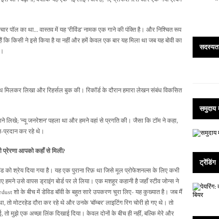
र पॉल का था... वास्तव में यह 'रीविंड' नामक एक गाने की पंक्ति है। और निश्चित रूप
हैं कि किसी ने इसे किया है या नहीं और हमें केवल एक बार यह मिला था जब यह बोवी का
सदस्य
ै।
े साथ मिलकर लिखा और रिहर्सल बुक की। रिकॉर्ड के दौरान हमारा लेखन संबंध विकसित
समुदाय म
न गाने लिखे; 'न्यू जनरेशन' पहला था और हमने वहां से प्रगति की। जैसा कि टॉम ने कहा,
न-प्रदान कर रहे थे।
े की प्रेरणा आपको कहाँ से मिली?
ट्रेंडिंग
 बैंड को श्रेय दिया गया है। यह एक पुराना रिफ़ था जिसे मूल प्रोफेशनल्स के लिए कभी
ए हमने उसे वापस ड्राइंग बोर्ड पर ले लिया। एक मशहूर कहानी है जहाँ स्टीव जोन्स ने
ust शो के बीच में डेविड बॉवी के बहुत सारे उपकरण चुरा लिए- यह कुख्यात है। जब मैं
, तो मोटरहेड दौरा कर रहे थे और उनके 'बॉम्बर' लाइटिंग रिग चोरी हो गए थे। तो
ई, तो मुझे एक अच्छा लिंक दिखाई दिया। केवल दोनों के बीच ही नहीं, बल्कि मेरे और