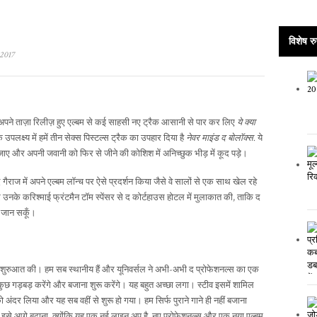
विशेष रु
2017
ंने अपने ताज़ा रिलीज़ हुए एल्बम से कई साहसी नए ट्रैक आसानी से पार कर लिए
ये क्या
के उपलक्ष्य में हमें तीन सेक्स पिस्टल्स ट्रैक का उपहार दिया है
नेवर माइंड द बोलॉक्स
. ये
 जाए और अपनी जवानी को फिर से जीने की कोशिश में अनिच्छुक भीड़ में कूद पड़े।
 द गैराज में अपने एल्बम लॉन्च पर ऐसे प्रदर्शन किया जैसे वे सालों से एक साथ खेल रहे
और उनके करिश्माई फ्रंटमैन टॉम स्पेंसर से द कोर्टहाउस होटल में मुलाकात की, ताकि द
र जान सकूँ।
ाथ शुरुआत की। हम सब स्थानीय हैं और यूनिवर्सल ने अभी-अभी द प्रोफेशनल्स का एक
ुछ गड़बड़ करेंगे और बजाना शुरू करेंगे। यह बहुत अच्छा लगा। स्टीव इसमें शामिल
म को अंदर लिया और यह सब वहीं से शुरू हो गया। हम सिर्फ पुराने गाने ही नहीं बजाना
में इसे आगे बढ़ाना, क्योंकि यह एक नई लाइन अप है, नए प्रोफेशनल्स और एक नया एल्बम