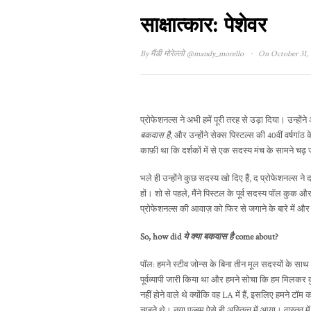
साक्षात्कार: पेशेवर
·
By
मैंडी मोरेल्लो
@mandy_morello
On October 31, 
प्रोफेशनल्स ने अभी हमें पूरी तरह से उड़ा दिया। उन्हो
बकवास है
, और उन्होंने सेक्स पिस्टल्स की 40वीं वर्षगांठ 
काफ़ी था कि दर्शकों में से एक सदस्य मंच के सामने चढ़
भले ही उन्होंने कुछ सदस्य खो दिए हैं, द प्रोफेशनल्स ने
हों। शो से पहले, मैंने पिस्टल के पूर्व सदस्य पॉल कुक 
प्रोफेशनल्स की आवाज़ को फिर से जगाने के बारे में औ
So, how did
ये क्या बकवास है
come about?
पॉल: हमने स्टीव जोन्स के बिना तीन मूल सदस्यों के स
पूर्वव्यापी जारी किया था और हमने सोचा कि हम मिलकर क
नहीं होने वाले थे क्योंकि वह LA में हैं, इसलिए हमने टॉ
चाहते थे। नया एल्बम ऐसे ही अस्तित्व में आया। वास्तव 