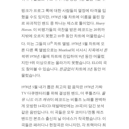
펑크가 프로그 록에 대한 사람들의 열정에 타격을 입
혔을 수도 있지만, 1978년 5월 차트에 이름을 올린 장
르 파괴적인 밴드 중 하나는 제스로 툴이었다.
Heavy
Horses
. 이 비평가들의 극찬을 받은 레코드는 20위까
지밖에 오르지 못했고 10주 동안 차트에 머물렀습니
th
다. 이는 그들의 13
차트 앨범. 1978년 5월 차트에 오
른 다른 록 앨범으로는 Meatloaf의 서사시
지옥에서 온
박쥐
1978년 3월에 차트에 진입하여 9년 동안 머물렀
지만 9위 이상으로는 올라가지 못했습니다. ELO의 곡
도 찾아볼 수 있습니다.
뜬금없이
차트에 2년 동안 머
물렀습니다.
1978년 5월 내가 뽑은 최고의 팝 음악은 1978년 가짜
TV 다큐멘터리를 위해 결성된 밴드, 더 루틀즈다.
올
유 니드 이즈 캐쉬
이 레코드는 비틀즈 노래를 완벽하
게 모방한 14곡(CD 재발매반에는 20곡)이 담긴 보석
같은 음반입니다. 이 곡들은 모두 코미디/전통 재즈
밴드인 본조스 출신의 닐 이네스가 작곡했습니다. 이
곡들은 패러디나 헌정곡은 아니지만, 각 트랙마다 최