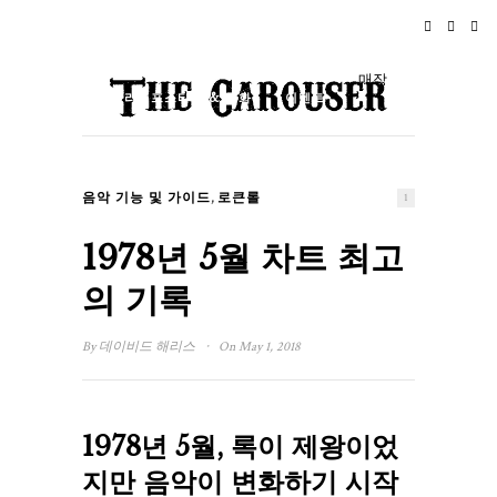
홈
뉴스
로큰롤
여행
매장
라이프스타일 & 문화
이벤트
소개
,
음악 기능 및 가이드
로큰롤
1
1978년 5월 차트 최고
의 기록
·
By
데이비드 해리스
On May 1, 2018
1978년 5월, 록이 제왕이었
지만 음악이 변화하기 시작