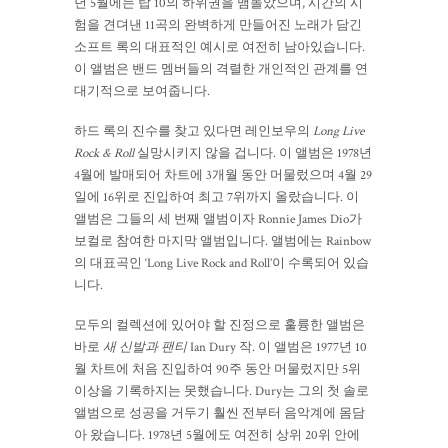
년 5월에는 탑 10의 하위권을 맴돌았으며, 시간의 시
험을 견뎌낸 11곡의 완벽하게 만들어진 노래가 담긴
소프트 록의 대표적인 예시로 여전히 남아있습니다.
이 앨범은 밴드 멤버들의 격렬한 개인적인 관계를 연
대기적으로 보여줍니다.
하드 록의 진수를 찾고 있다면 레인보우의
Long Live
Rock & Roll
실망시키지 않을 겁니다. 이 앨범은 1978년
4월에 발매되어 차트에 3개월 동안 머물렀으며 4월 29
일에 16위로 진입하여 최고 7위까지 올랐습니다. 이
앨범은 그들의 세 번째 앨범이자 Ronnie James Dio가
보컬로 참여한 마지막 앨범입니다. 앨범에는 Rainbow
의 대표곡인 ‘Long Live Rock and Roll’이 수록되어 있습
니다.
모두의 컬렉션에 있어야 할 진정으로 훌륭한 앨범은
바로
새 신발과 팬티
Ian Dury 작. 이 앨범은 1977년 10
월 차트에 처음 진입하여 90주 동안 머물렀지만 5위
이상을 기록하지는 못했습니다. Dury는 그의 첫 솔로
앨범으로 성공을 거두기 훨씬 전부터 음악계에 몸담
아 왔습니다. 1978년 5월에도 여전히 상위 20위 안에