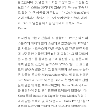
들었습니다. 첫 앨범에 이처럼 독창적인 곡 모음을 선
보인 아티스트는 생각나지 않습니다. Dury는 후속 LP
로 훨씬 더 큰 성공을 거두었습니다.
Do It Yourself
1979
년에 2위까지 올랐지만, 그가 보여주었던 유머, 에너
지, 그리고 열정을 다시는 담아내지 못했다.
New
Panties
.
하지만 펑크는 어땠을까요? 불행히도, 1978년 섹스 피
스톨즈의 해체와 함께 소진되고 있었습니다. 1978년 5
월 차트는 버즈콕스의
다른 부엌의 또 다른 음악
차트
에 11주 동안 머물렀지만 15위에 그쳤다. 그 달 차트에
든 다른 밴드들 중에는 펑크의 유산을 가진 블론디의
데뷔 앨범도 있었다.
플라스틱 레터스,
엘비스 코스텔
로의
올해의 모델
그리고 텔레비전의
Adventure-
놀라
운 작품의 후속작
Marquee Moon
앨범. 제 펑크 선택은
Patti Smith의
Easter
. 이것은 그녀의 첫 번째 차트 진입
실패 앨범에 대한 후속작이었다.
Horses
Gloria와 Land
를 포함하여 정말 흥미진진한 트랙들이 있었습니다.
Easter
특히 ‘Because the Night’와 ‘Space Monkey’처럼 기
억에 남는 트랙이 몇 곡 있습니다.
Easter
1978년 5월 12
위까지 올랐으며 그녀의 가장 성공적인 앨범이었다.