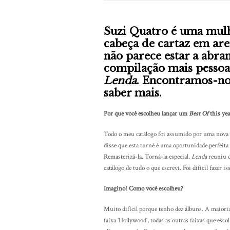
Suzi Quatro é uma mulhe
cabeça de cartaz em aren
não parece estar a abran
compilação mais pessoal
Lenda
. Encontramos-no
saber mais.
Por que você escolheu lançar um
Best Of
this ye
Todo o meu catálogo foi assumido por uma nova em
disse que esta turnê é uma oportunidade perfeita
Remasterizá-la. Torná-la especial.
Lenda
reuniu d
catálogo de tudo o que escrevi. Foi difícil fazer i
Imagino! Como você escolheu?
Muito difícil porque tenho dez álbuns. A maioria
faixa 'Hollywood', todas as outras faixas que esco