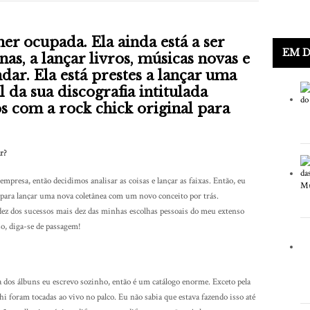
r ocupada. Ela ainda está a ser
EM 
as, a lançar livros, músicas novas e
dar. Ela está prestes a lançar uma
 da sua discografia intitulada
s com a rock chick original para
ar?
presa, então decidimos analisar as coisas e lançar as faixas. Então, eu
 para lançar uma nova coletânea com um novo conceito por trás.
ez dos sucessos mais dez das minhas escolhas pessoais do meu extenso
sso, diga-se de passagem!
 dos álbuns eu escrevo sozinho, então é um catálogo enorme. Exceto pela
lhi foram tocadas ao vivo no palco. Eu não sabia que estava fazendo isso até