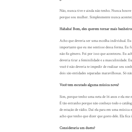
Não, nunca tive e ainda não tenho. Nunca houve
porque sou mulher. Simplesmente nunca acontec
Hahaha! Bom, eles querem tornar mais banheiros
Acho que deveria ser uma escolha individual. E
importante que eu me sentisse dessa forma. Eu fu
não fiz gênero. Foi por isso que aconteceu. Eu ac
deveria tirar a feminilidade e a masculinidade. E
você é não deveria te impedir de realizar seu s
dois são entidades separadas maravilhosas. Só não
Você tem escutado alguma música nova?
Sim, porque tenho uma neta de 16 anos e ela me
É tão estranho porque não conheço todo o catálog
de estação de rádio. Daí ela para em uma música e
acho que tenho que dizer que gosto dele. Ela fica 
Consideraria um dueto?