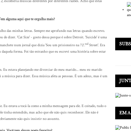
 2
, escolheria músicas diferentes por diferentes razões. Acho que estas
 Tem alguma aqui que te orgulha mais?
ulho das minhas letras. Sempre me aprofundo nas letras quando escrevo.
de dizer. 'Cat Size' - gosto dessa porque é sobre Detroit. 'Suicide' é uma
SUB
nd
manchete num jornal que dizia 'Sou um prisioneiro na 72'.
Street'. Era
daquela forma. Foi tão estranho que eu escrevi uma história sobre estar
m. Eu estava planejando me divorciar do meu marido... meu ex-marido
evi a música para dizer. Essa música afeta as pessoas. É um adeus, mas é um
JUNT
le. Eu estava a tocá-la como a minha mensagem para ele. E coitado, tudo o
 ele tinha entendido, mas acho que ele não quis reconhecer. Ele não é
EM A
obviamente não quis insistir no assunto.
sia. Você tem algum poeta favorito?