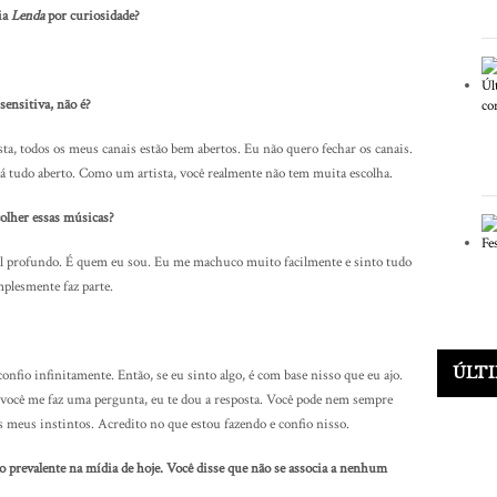
ia
Lenda
por curiosidade?
ensitiva, não é?
sta, todos os meus canais estão bem abertos. Eu não quero fechar os canais.
stá tudo aberto. Como um artista, você realmente não tem muita escolha.
colher essas músicas?
l profundo. É quem eu sou. Eu me machuco muito facilmente e sinto tudo
plesmente faz parte.
ÚLT
nfio infinitamente. Então, se eu sinto algo, é com base nisso que eu ajo.
 você me faz uma pergunta, eu te dou a resposta. Você pode nem sempre
s meus instintos. Acredito no que estou fazendo e confio nisso.
o prevalente na mídia de hoje. Você disse que não se associa a nenhum