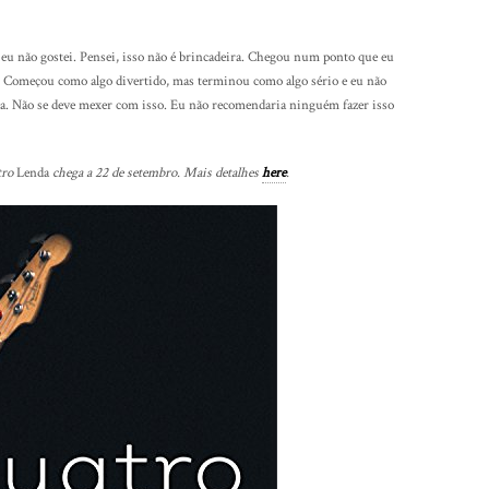
u não gostei. Pensei, isso não é brincadeira. Chegou num ponto que eu
ui. Começou como algo divertido, mas terminou como algo sério e eu não
a. Não se deve mexer com isso. Eu não recomendaria ninguém fazer isso
tro
Lenda
chega a 22 de setembro. Mais detalhes
here
.