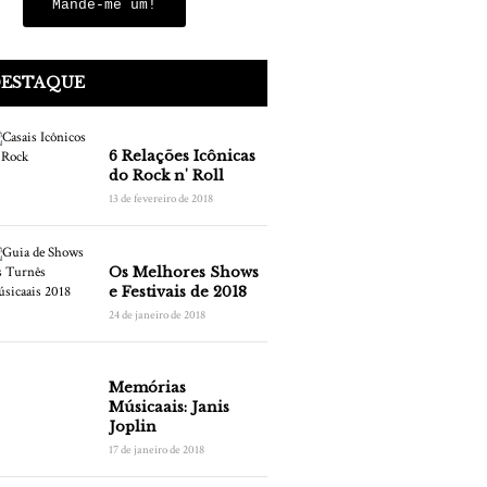
Mande-me um!
DESTAQUE
6 Relações Icônicas
do Rock n' Roll
13 de fevereiro de 2018
Os Melhores Shows
e Festivais de 2018
24 de janeiro de 2018
Memórias
Músicaais: Janis
Joplin
17 de janeiro de 2018