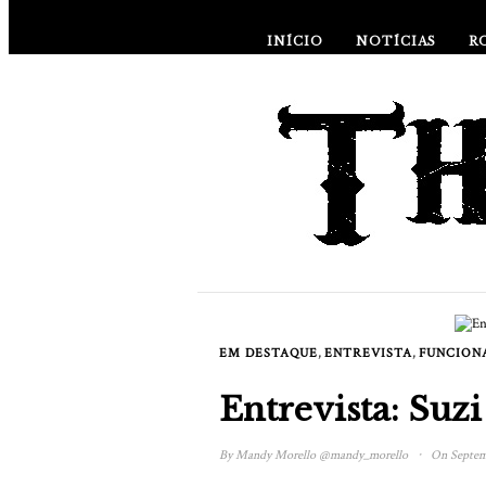
INÍCIO
NOTÍCIAS
R
,
,
EM DESTAQUE
ENTREVISTA
FUNCIONA
Entrevista: Suz
·
By
Mandy Morello
@mandy_morello
On Septemb