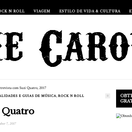
OCK N ROLL
VIAGEM
ESTILO DE VIDA & CULTURA
OBTE
,
LIDADES E GUIAS DE MÚSICA
ROCK N ROLL
0
GRA
i Quatro
er 7, 2017