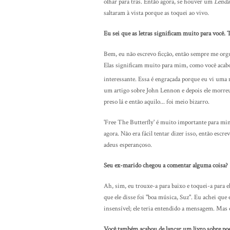
olhar para trás. Então agora, se houver um
Lenda
saltaram à vista porque as toquei ao vivo.
Eu sei que as letras significam muito para você.
Bem, eu não escrevo ficção, então sempre me org
Elas significam muito para mim, como você acabou 
interessante. Essa é engraçada porque eu vi uma 
um artigo sobre John Lennon e depois ele morreu 
preso lá e então aquilo... foi meio bizarro.
'Free The Butterfly' é muito importante para mi
agora. Não era fácil tentar dizer isso, então escr
adeus esperançoso.
Seu ex-marido chegou a comentar alguma coisa?
Ah, sim, eu trouxe-a para baixo e toquei-a para e
que ele disse foi "boa música, Suz". Eu achei que
insensível; ele teria entendido a mensagem. Mas 
Você também acabou de lançar um livro sobre poe