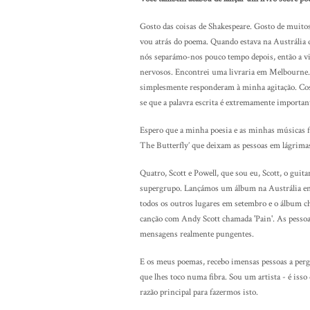
Gosto das coisas de Shakespeare. Gosto de muitos 
vou atrás do poema. Quando estava na Austrália 
nós separámo-nos pouco tempo depois, então a vida
nervosos. Encontrei uma livraria em Melbourne. E
simplesmente responderam à minha agitação. Costu
se que a palavra escrita é extremamente importan
Espero que a minha poesia e as minhas músicas f
The Butterfly’ que deixam as pessoas em lágrima
Quatro, Scott e Powell, que sou eu, Scott, o guita
supergrupo. Lançámos um álbum na Austrália en
todos os outros lugares em setembro e o álbum ch
canção com Andy Scott chamada 'Pain'. As pesso
mensagens realmente pungentes.
E os meus poemas, recebo imensas pessoas a pergu
que lhes toco numa fibra. Sou um artista - é isso
razão principal para fazermos isto.