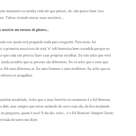
 um momento na minha vida em que pensei, oh, não posso fazer isso
eu. Talvez, tirando entrar num mictório…
 neutros em termos de gênero...
u não sou quem está pregando nada para ninguém. Para mim, foi
i a primeira musicista de rock 'n' roll feminina bem-sucedida porque eu
ho que cada um precisa fazer suas próprias escolhas. Eu não acho que você
u ainda acredito que as pessoas são diferentes. Eu só acho que o sexo que
onho. Há uma diferença aí. Eu amo homens e amo mulheres. Eu acho que os
 deveria te atrapalhar.
 mantém atualizada. Acho que o meu favorito no momento é o Ed Sheeran.
o dele, mas sempre que estou andando de carro com ela, ela fica mudando
 eu pergunto, quem é esse? E ela diz, vovó... é o Ed Sheeran! Sempre! Então
irritada de tanto me dizer.