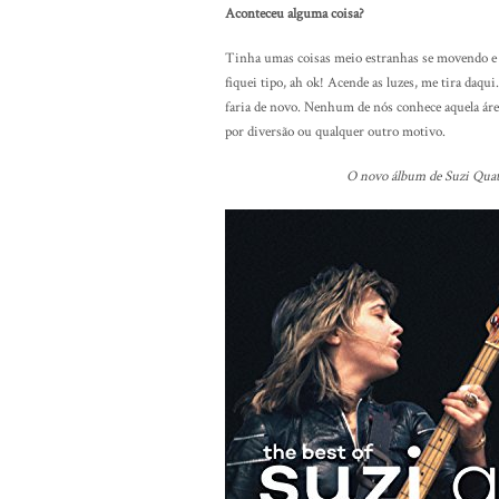
Aconteceu alguma coisa?
Tinha umas coisas meio estranhas se movendo e e
fiquei tipo, ah ok! Acende as luzes, me tira daq
faria de novo. Nenhum de nós conhece aquela áre
por diversão ou qualquer outro motivo.
O novo álbum de Suzi Qua