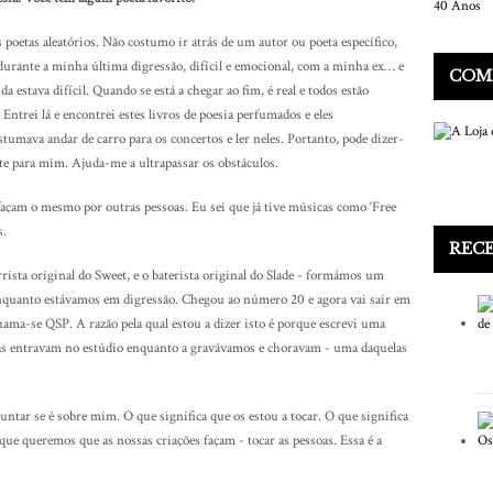
poetas aleatórios. Não costumo ir atrás de um autor ou poeta específico,
durante a minha última digressão, difícil e emocional, com a minha ex… e
COMP
 estava difícil. Quando se está a chegar ao fim, é real e todos estão
ntrei lá e encontrei estes livros de poesia perfumados e eles
mava andar de carro para os concertos e ler neles. Portanto, pode dizer-
te para mim. Ajuda-me a ultrapassar os obstáculos.
açam o mesmo por outras pessoas. Eu sei que já tive músicas como ‘Free
s.
REC
rrista original do Sweet, e o baterista original do Slade - formámos um
quanto estávamos em digressão. Chegou ao número 20 e agora vai sair em
ama-se QSP. A razão pela qual estou a dizer isto é porque escrevi uma
as entravam no estúdio enquanto a gravávamos e choravam - uma daquelas
ntar se é sobre mim. O que significa que os estou a tocar. O que significa
 que queremos que as nossas criações façam - tocar as pessoas. Essa é a