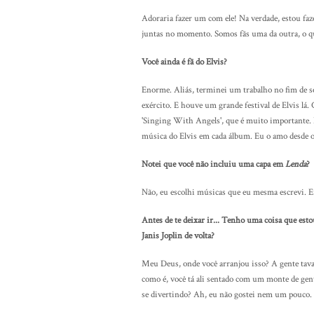
Adoraria fazer um com ele! Na verdade, estou f
juntas no momento. Somos fãs uma da outra, o q
Você ainda é fã do Elvis?
Enorme. Aliás, terminei um trabalho no fim de se
exército. E houve um grande festival de Elvis l
'Singing With Angels', que é muito importante. E
música do Elvis em cada álbum. Eu o amo desde os
Notei que você não incluiu uma capa em
Lenda
?
Não, eu escolhi músicas que eu mesma escrevi. Era
Antes de te deixar ir... Tenho uma coisa que estou
Janis Joplin de volta?
Meu Deus, onde você arranjou isso? A gente tava 
como é, você tá ali sentado com um monte de gent
se divertindo? Ah, eu não gostei nem um pouco.