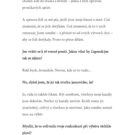
chodili lidé do studia a brečeli – jedna z těch opravdu
pronikavých zpráv.
A spousta lidí se mě ptá, jestli jsou moje básně o mně. Což
znamená, že se jich dotýkám. Což znamená, že to v nich
rezonuje. Jsem umělec – a přesně to od svých výtvorů chci –
aby se lidí dotýkaly. Proto to přece dělám.
Jen vrátit se k té vonné poezii. Jakou vůni by
Legenda
jen
tak ze zájmu?
Řekl bych, levandule. Nevím, kde se to vzalo…
No, slyšel jsem, že jsi tak trochu jasnovidec, že?
Jo, ráda to takhle říkám. Být umělcem, všechny moje kanály
jsou dokořán. Nechci ty kanály zavírat. Kvůli tomu jsi
zranitelný, citlivý a všechno je otevřené. Jako umělec nemáš
moc na výběr.
Myslíš, že to ovlivnilo tvoje rozhodnutí při výběru těchhle
písní?