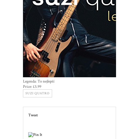
Legenda: To nejlepší
Price:
£5.99
SUZI QUATRO
Tweet