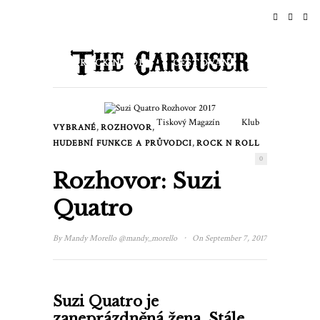
DOMŮ
NOVINKY
ROCK N ROLL
CESTOVÁNÍ
ŽIVOTNÍ STYL A KULTURA
Tiskový Magazín
Klub
,
,
VYBRANÉ
ROZHOVOR
UDÁLOSTI
,
HUDEBNÍ FUNKCE A PRŮVODCI
ROCK N ROLL
0
Rozhovor: Suzi
Quatro
·
By
Mandy Morello
@mandy_morello
On September 7, 2017
Suzi Quatro je
zaneprázdněná žena. Stále