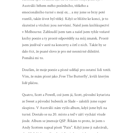
Austrálii během mého posledního, těžkého a
emocionálního turné s mojí ex… a my jsme se brzy poté
rozešli, takže život byl těžký. Když se blížíte ke konci, je to
skutečné a všichni jsou nervózní. Našel jsem knihkupectví
v Melbourne. Zabloudil jsem tam a našel jsem tyhle voňavé
knihy poezie a ty prostě odpověděly na můj zmatek. Prostě
jsem jezdíval v autě na koncerty a četl z nich. Takže by se
dalo říct, že psané slovo je pro mě nesmírně důležité.
Pomáhá mi to.
Doufám, že moje poezie a písně udělají pro ostatní lidi totéž.
Vím, že mám písně jako ‚Free The Butterfly‘, kvůli kterým
lidé pláčou.
Quatro, Scott a Powell, což jsem já, Scott, původní kytarista
ze Sweet a původní bubeník ze Slade – založili jsme super
skupinu. V Austrálii nám vyšlo album, když jsme byli na
turné. Dostalo se na 20. místo a teď v září vychází všude
jinde. Album se jmenuje QSP. Říkám to proto, že jsem s
Andy Scottem napsal píseň "Pain". Když jsme ji nahrávali,