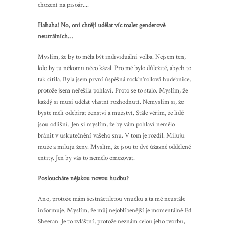
chození na pisoár....
Hahaha! No, oni chtějí udělat víc toalet genderově
neutrálních…
Myslím, že by to měla být individuální volba. Nejsem ten,
kdo by tu někomu něco kázal. Pro mě bylo důležité, abych to
tak cítila. Byla jsem první úspěšná rock'n'rollová hudebnice,
protože jsem neřešila pohlaví. Proto se to stalo. Myslím, že
každý si musí udělat vlastní rozhodnutí. Nemyslím si, že
byste měli odebírat ženství a mužství. Stále věřím, že lidé
jsou odlišní. Jen si myslím, že by vám pohlaví nemělo
bránit v uskutečnění vašeho snu. V tom je rozdíl. Miluju
muže a miluju ženy. Myslím, že jsou to dvě úžasné oddělené
entity. Jen by vás to nemělo omezovat.
Posloucháte nějakou novou hudbu?
Ano, protože mám šestnáctiletou vnučku a ta mě neustále
informuje. Myslím, že můj nejoblíbenější je momentálně Ed
Sheeran. Je to zvláštní, protože neznám celou jeho tvorbu,