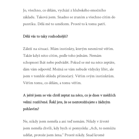
Jo, všechno, co dělám, vychází z hlubokého emočního
základu. Taková jsem. Snadno se zraním a všechno cítím do
puntíku. Dělá mě to umělcem. Prostě to k tomu patří.
Dělá vás to taky rozhodnější?
Záleží na situaci. Mám instinkty, kterým nesmírně věřím.
Takže když něco cítím, podle toho jednám. Nemám
schopnost lhát nebo podvádět. Pokud se mě na něco zeptáte,
dám vám odpověď. Možná se vám nebude vždycky líbit, ale
jsem v tomhle ohledu přímočarý. Věřím svým instinktům.
Věřím tomu, co dělám, a tomu věřím.
A ještě jsem se vás chtěl zeptat na něco, co je dnes v médiích
velmi rozšířené. Řekl jste, že se neztotožňujete s žádným
pohlavím?
Ne, nikdy jsem neměla a ani teď nemám. Nikdy v životě
jsem neměla chvíli, kdy bych si pomyslela: „Ach, to nemůžu
udělat, protože jsem žena.“ Prostě nikdy. Snad kromě