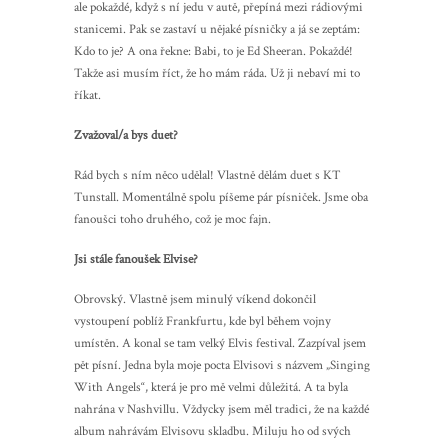
ale pokaždé, když s ní jedu v autě, přepíná mezi rádiovými
stanicemi. Pak se zastaví u nějaké písničky a já se zeptám:
Kdo to je? A ona řekne: Babi, to je Ed Sheeran. Pokaždé!
Takže asi musím říct, že ho mám ráda. Už ji nebaví mi to
říkat.
Zvažoval/a bys duet?
Rád bych s ním něco udělal! Vlastně dělám duet s KT
Tunstall. Momentálně spolu píšeme pár písniček. Jsme oba
fanoušci toho druhého, což je moc fajn.
Jsi stále fanoušek Elvise?
Obrovský. Vlastně jsem minulý víkend dokončil
vystoupení poblíž Frankfurtu, kde byl během vojny
umístěn. A konal se tam velký Elvis festival. Zazpíval jsem
pět písní. Jedna byla moje pocta Elvisovi s názvem „Singing
With Angels“, která je pro mě velmi důležitá. A ta byla
nahrána v Nashvillu. Vždycky jsem měl tradici, že na každé
album nahrávám Elvisovu skladbu. Miluju ho od svých