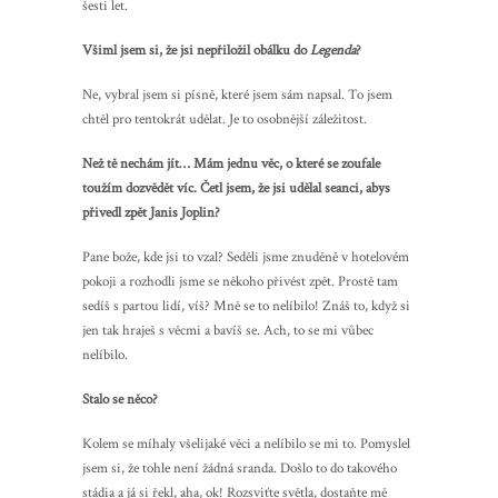
šesti let.
Všiml jsem si, že jsi nepřiložil obálku do
Legenda
?
Ne, vybral jsem si písně, které jsem sám napsal. To jsem
chtěl pro tentokrát udělat. Je to osobnější záležitost.
Než tě nechám jít… Mám jednu věc, o které se zoufale
toužím dozvědět víc. Četl jsem, že jsi udělal seanci, abys
přivedl zpět Janis Joplin?
Pane bože, kde jsi to vzal? Seděli jsme znuděně v hotelovém
pokoji a rozhodli jsme se někoho přivést zpět. Prostě tam
sedíš s partou lidí, víš? Mně se to nelíbilo! Znáš to, když si
jen tak hraješ s věcmi a bavíš se. Ach, to se mi vůbec
nelíbilo.
Stalo se něco?
Kolem se míhaly všelijaké věci a nelíbilo se mi to. Pomyslel
jsem si, že tohle není žádná sranda. Došlo to do takového
stádia a já si řekl, aha, ok! Rozsviťte světla, dostaňte mě