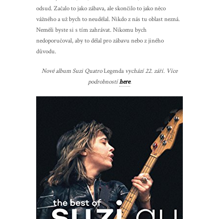
odsud. Začalo to jako zábava, ale skončilo to jako něco
vážného a už bych to neudělal. Nikdo z nás tu oblast nezná.
Neměli byste si s tím zahrávat. Nikomu bych
nedoporučoval, aby to dělal pro zábavu nebo z jiného
důvodu.
Nové album Suzi Quatro
Legenda
vychází 22. září. Více
podrobností
here
.