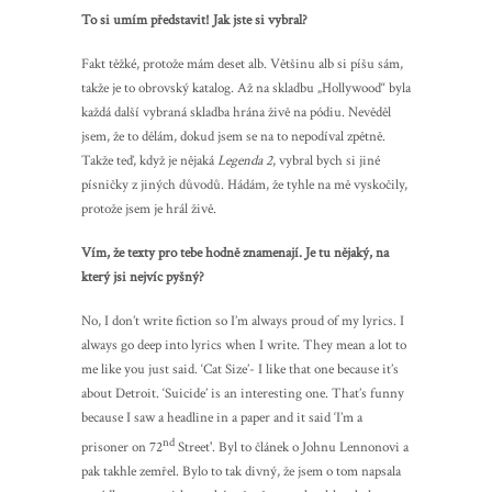
To si umím představit! Jak jste si vybral?
Fakt těžké, protože mám deset alb. Většinu alb si píšu sám,
takže je to obrovský katalog. Až na skladbu „Hollywood“ byla
každá další vybraná skladba hrána živě na pódiu. Nevěděl
jsem, že to dělám, dokud jsem se na to nepodíval zpětně.
Takže teď, když je nějaká
Legenda 2
, vybral bych si jiné
písničky z jiných důvodů. Hádám, že tyhle na mě vyskočily,
protože jsem je hrál živě.
Vím, že texty pro tebe hodně znamenají. Je tu nějaký, na
který jsi nejvíc pyšný?
No, I don’t write fiction so I’m always proud of my lyrics. I
always go deep into lyrics when I write. They mean a lot to
me like you just said. ‘Cat Size’- I like that one because it’s
about Detroit. ‘Suicide’ is an interesting one. That’s funny
because I saw a headline in a paper and it said ‘I’m a
nd
prisoner on 72
Street'. Byl to článek o Johnu Lennonovi a
pak takhle zemřel. Bylo to tak divný, že jsem o tom napsala