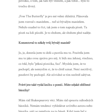
povídku, o tom, jak tam být vězněm, a pak tohle... bylo to
trochu divný.
„Free The Butterfly“ je pro mě velmi důležitá. Plánovala
jsem rozvod s manželem… teď už bývalým manželem.
Nebylo snadné to říct, tak jsem o tom napsala píseň. Ta
píseň na lidi působí. Je to sbohem, ale sbohem plné naděje.
Komentoval to někdy tvůj bývalý manžel?
Jo, jo, donesla jsem to dolů a pustila mu to. Pouštěla jsem
mu to jako svou zprávu pro něj. A bůh mu žehnej, všechno,
co řekl, bylo "pěkná písnička, Suz". Myslela jsem, že to
pochopil, ale nemyslím si, že to chtěl uznat. Není necitlivý,
poselství by pochopil. Ale očividně se tím nechtěl zabývat.
Právě jste také vydal knihu o poezii. Máte nějaké oblíbené
básníky?
Mám rád Shakespearovy věci. Mám rád spoustu náhodných
básníků. Nemám tendenci vyhledávat určitého autora nebo
básníka, spíš se zaměřuju na tu báseň. Když jsem byl v