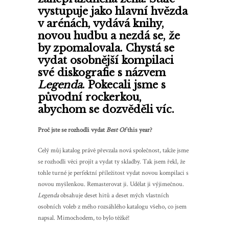
vystupuje jako hlavní hvězda
v arénách, vydává knihy,
novou hudbu a nezdá se, že
by zpomalovala. Chystá se
vydat osobnější kompilaci
své diskografie s názvem
Legenda
. Pokecali jsme s
původní rockerkou,
abychom se dozvěděli víc.
Proč jste se rozhodli vydat
Best Of
this year?
Celý můj katalog právě převzala nová společnost, takže jsme
se rozhodli věci projít a vydat ty skladby. Tak jsem řekl, že
tohle turné je perfektní příležitost vydat novou kompilaci s
novou myšlenkou. Remasterovat ji. Udělat ji výjimečnou.
Legenda
obsahuje deset hitů a deset mých vlastních
osobních voleb z mého rozsáhlého katalogu všeho, co jsem
napsal. Mimochodem, to bylo těžké!