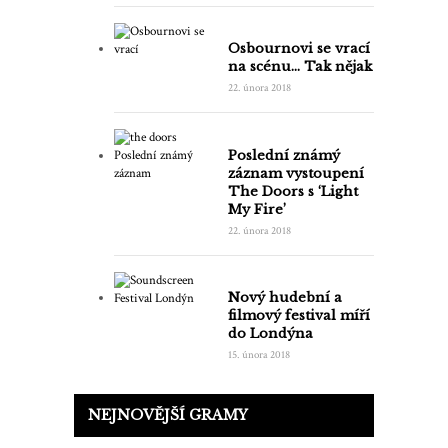
Osbournovi se vrací
na scénu… Tak nějak
22. února 2018
Poslední známý
záznam vystoupení
The Doors s ‘Light
My Fire’
22. února 2018
Nový hudební a
filmový festival míří
do Londýna
15. února 2018
NEJNOVĚJŠÍ GRAMY