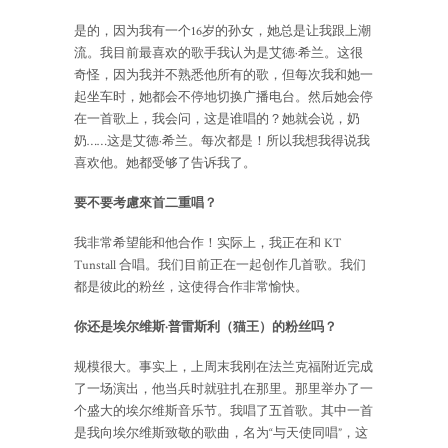
是的，因为我有一个16岁的孙女，她总是让我跟上潮
流。我目前最喜欢的歌手我认为是艾德·希兰。这很
奇怪，因为我并不熟悉他所有的歌，但每次我和她一
起坐车时，她都会不停地切换广播电台。然后她会停
在一首歌上，我会问，这是谁唱的？她就会说，奶
奶……这是艾德·希兰。每次都是！所以我想我得说我
喜欢他。她都受够了告诉我了。
要不要考慮來首二重唱？
我非常希望能和他合作！实际上，我正在和 KT
Tunstall 合唱。我们目前正在一起创作几首歌。我们
都是彼此的粉丝，这使得合作非常愉快。
你还是埃尔维斯·普雷斯利（猫王）的粉丝吗？
规模很大。事实上，上周末我刚在法兰克福附近完成
了一场演出，他当兵时就驻扎在那里。那里举办了一
个盛大的埃尔维斯音乐节。我唱了五首歌。其中一首
是我向埃尔维斯致敬的歌曲，名为“与天使同唱”，这