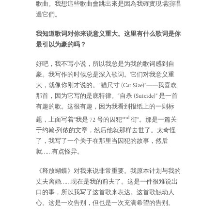
歌曲。我想這些歌曲會跳出來是因為我確實現場演唱
過它們。
我知道歌词对你来说意义重大。这里有什么歌词是你
最引以为豪的吗？
好吧，我不写小说，所以我总是为我的歌词感到自
豪。我写作的时候总是深入歌词。它们对我意义重
大，就像你刚才说的。“猫尺寸 (Cat Size)”——我喜欢
那首，因为它写的是底特律。“自杀 (Suicide)” 是一首
有趣的歌。这很有趣，因为我看到报纸上的一则标
nd
题，上面写着“我是 72 号的囚犯”
街”。那是一篇关
于约翰·列侬的文章，然后他就那样去世了。太奇怪
了，我写了一个关于在那里当囚犯的故事，然后
就……有点怪异。
《释放蝴蝶》对我来说非常重要。我原本计划与我的
丈夫离婚……现在是我的前夫了。这是一件很难说出
口的事，所以我写了这首歌来表达。这首歌触动人
心。这是一次告别，但也是一次充满希望的告别。