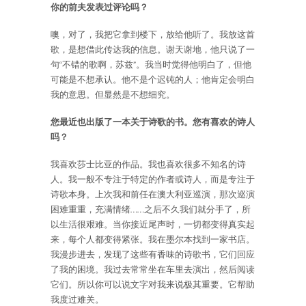
你的前夫发表过评论吗？
噢，对了，我把它拿到楼下，放给他听了。我放这首
歌，是想借此传达我的信息。谢天谢地，他只说了一
句“不错的歌啊，苏兹”。我当时觉得他明白了，但他
可能是不想承认。他不是个迟钝的人；他肯定会明白
我的意思。但显然是不想细究。
您最近也出版了一本关于诗歌的书。您有喜欢的诗人
吗？
我喜欢莎士比亚的作品。我也喜欢很多不知名的诗
人。我一般不专注于特定的作者或诗人，而是专注于
诗歌本身。上次我和前任在澳大利亚巡演，那次巡演
困难重重，充满情绪……之后不久我们就分手了，所
以生活很艰难。当你接近尾声时，一切都变得真实起
来，每个人都变得紧张。我在墨尔本找到一家书店。
我漫步进去，发现了这些有香味的诗歌书，它们回应
了我的困境。我过去常常坐在车里去演出，然后阅读
它们。所以你可以说文字对我来说极其重要。它帮助
我度过难关。