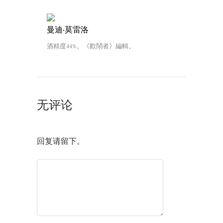
曼迪·莫雷洛
酒精度44%。《歡鬧者》編輯。
无评论
回复请留下。