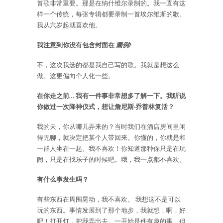
首歌非常重要。那是在纳什维尔录制的。我一直有这
样一个传统，每张专辑都要录制一首埃尔维斯的歌。
我从六岁起就喜欢他。
我注意到你没有包含封面在
圖例
?
不，这次我选的都是我自己写的歌。我就是想这么
做。这更偏向个人化一些。
在你走之前… 我有一件事非常想多了解一下。我听说
你做过一次降神仪式，想让詹尼斯·乔普林复活？
我的天，你从哪儿弄来的？当时我们在酒店房间里闲
得无聊，就决定把某个人带回来。你懂的，你就是和
一群人坐在一起。我不喜欢！你知道那种你只是在玩
闹，只是在找乐子的时候吧。哦，我一点都不喜欢。
有什么事发生吗？
有些东西在周围晃动，我不喜欢。 我想这不是可以
玩的东西。事情发展到了那个地步，我就想，啊，好
吧！打开灯，把我弄出去。一开始是件有趣的事，但