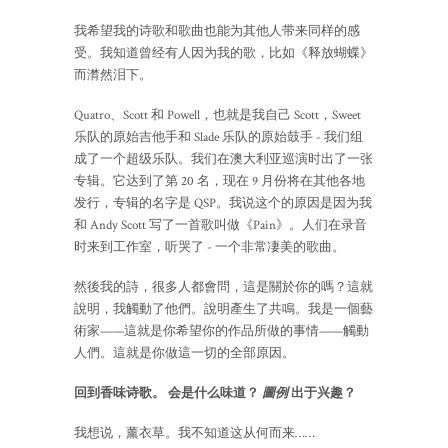
我希望我的诗歌和歌曲也能为其他人带来同样的感
受。我知道曾经有人因为我的歌，比如《释放蝴蝶》
而潸然泪下。
Quatro、Scott 和 Powell，也就是我自己 Scott，Sweet
乐队的原始吉他手和 Slade 乐队的原始鼓手 - 我们组
成了一个超级乐队。我们在澳大利亚巡演时出了一张
专辑。它达到了第 20 名，现在 9 月份将在其他各地
发行，专辑的名字是 QSP。我说这个的原因是因为我
和 Andy Scott 写了一首歌叫做《Pain》。人们在录音
时来到工作室，听哭了 - 一个非常凄美的歌曲。
然後我的詩，很多人都會問，這是關於你的嗎？這就
說明，我觸動了他們。說明產生了共鳴。我是一個藝
術家——這就是你希望你的作品所做的事情——觸動
人們。這就是你做這一切的全部原因。
回到香味诗歌。 会是什么味道？
圖例
出于兴趣？
我想说，薰衣草。我不知道这从何而来……