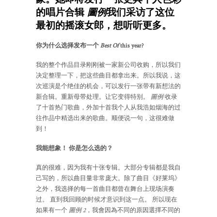
的唱片合辑
圖例
我们采访了这位
最初的摇滚女郎，想听听更多。
你为什么选择发布一个
Best Of
this year?
我的整个作品目录刚刚被一家新公司收购，所以我们
决定整理一下，把这些曲目都拿出来。所以我说，这
次巡演是个绝佳的机会，可以发行一张带有新想法的
新合辑。重新母带处理。让它变得特别。
圖例
收录
了十首热门歌曲，外加十首我个人从我浩如烟海的过
往作品中精选出来的歌曲。顺便说一句，这很难做
到！
我能想象！ 你是怎么选的？
真的很难，因为我有十张专辑。大部分专辑都是我自
己写的，所以曲目量非常庞大。除了曲目《好莱坞》
之外，我选择的每一首曲目都曾在舞台上现场演奏
过。 直到我回顾的时候才意识到这一点。 所以现在
如果有一个
圖例 2
，我會因為不同的原因選擇不同的