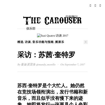
家
新闻
摇滚乐
旅行
印刷雜誌
生活方式与文化
活动
俱乐部
,
,
,
精选
访谈
音乐功能与指南
摇滚乐
0
采访：苏茜·奎特罗
·
By
曼迪·莫雷洛
@mandy_morello
On September 7, 2017
苏西·奎特罗是个大忙人。她仍然
在竞技场领衔演出，发行书籍和新
音乐，而且似乎没有慢下来的迹
象。她即将发行一张更具个人色彩