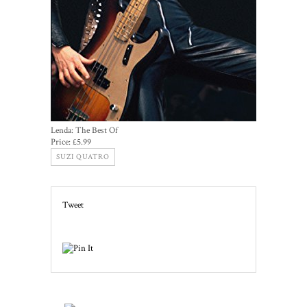
Lenda: The Best Of
Price:
£5.99
SUZI QUATRO
Tweet