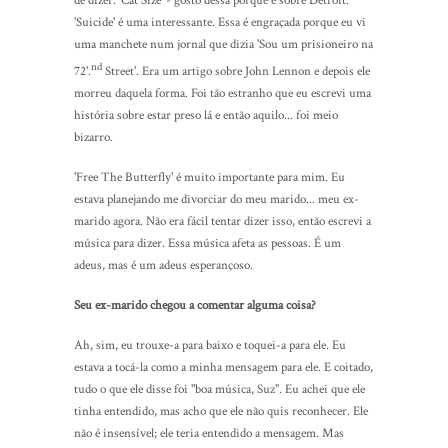
de dizer. 'Cat Size' - gosto dessa porque é sobre Detroit.
'Suicide' é uma interessante. Essa é engraçada porque eu vi
uma manchete num jornal que dizia 'Sou um prisioneiro na
nd
72'.
Street'. Era um artigo sobre John Lennon e depois ele
morreu daquela forma. Foi tão estranho que eu escrevi uma
história sobre estar preso lá e então aquilo... foi meio
bizarro.
'Free The Butterfly' é muito importante para mim. Eu
estava planejando me divorciar do meu marido... meu ex-
marido agora. Não era fácil tentar dizer isso, então escrevi a
música para dizer. Essa música afeta as pessoas. É um
adeus, mas é um adeus esperançoso.
Seu ex-marido chegou a comentar alguma coisa?
Ah, sim, eu trouxe-a para baixo e toquei-a para ele. Eu
estava a tocá-la como a minha mensagem para ele. E coitado,
tudo o que ele disse foi "boa música, Suz". Eu achei que ele
tinha entendido, mas acho que ele não quis reconhecer. Ele
não é insensível; ele teria entendido a mensagem. Mas