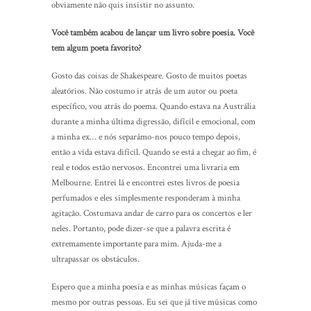
obviamente não quis insistir no assunto.
Você também acabou de lançar um livro sobre poesia. Você
tem algum poeta favorito?
Gosto das coisas de Shakespeare. Gosto de muitos poetas
aleatórios. Não costumo ir atrás de um autor ou poeta
específico, vou atrás do poema. Quando estava na Austrália
durante a minha última digressão, difícil e emocional, com
a minha ex… e nós separámo-nos pouco tempo depois,
então a vida estava difícil. Quando se está a chegar ao fim, é
real e todos estão nervosos. Encontrei uma livraria em
Melbourne. Entrei lá e encontrei estes livros de poesia
perfumados e eles simplesmente responderam à minha
agitação. Costumava andar de carro para os concertos e ler
neles. Portanto, pode dizer-se que a palavra escrita é
extremamente importante para mim. Ajuda-me a
ultrapassar os obstáculos.
Espero que a minha poesia e as minhas músicas façam o
mesmo por outras pessoas. Eu sei que já tive músicas como