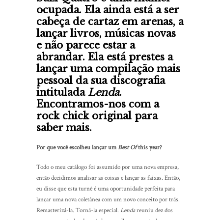
ocupada. Ela ainda está a ser
cabeça de cartaz em arenas, a
lançar livros, músicas novas
e não parece estar a
abrandar. Ela está prestes a
lançar uma compilação mais
pessoal da sua discografia
intitulada
Lenda
.
Encontramos-nos com a
rock chick original para
saber mais.
Por que você escolheu lançar um
Best Of
this year?
Todo o meu catálogo foi assumido por uma nova empresa,
então decidimos analisar as coisas e lançar as faixas. Então,
eu disse que esta turnê é uma oportunidade perfeita para
lançar uma nova coletânea com um novo conceito por trás.
Remasterizá-la. Torná-la especial.
Lenda
reuniu dez dos