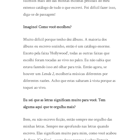
sucessos mais dez das minhas escolhas pessoais do meu
extenso catálogo de tudo o que escrevi. Foi difícil fazer isso,
diga-se de passagem!
Imagino! Como você escolheu?
Muito difícil porque tenho dez álbuns. A maioria dos
álbuns eu escrevo sozinho, então é um catálogo enorme.
Exceto pela faixa 'Hollywood', todas as outras faixas que
escolhi foram tocadas ao vivo no palco. Eu não sabia que
estava fazendo isso até olhar para trás. Então agora, se
houver um
Lenda 2
, escolheria músicas diferentes por
diferentes razões. Acho que estas saltaram à vista porque as
toquei ao vivo.
Eu sei que as letras significam muito para você. Tem
alguma aqui que te orgulha mais?
Bem, eu não escrevo ficção, então sempre me orgulho das
minhas letras. Sempre me aprofundo nas letras quando
escrevo. Elas significam muito para mim, como você acabou