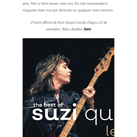
área. Não se deve mexer com isso. Eu não recomendaria
ninguém fazer isso por diversão ou qualquer outro motivo.
O novo álbum de Suzi Quatro
Lenda
chega a 22 de
setembro. Mais detalhes
here
.