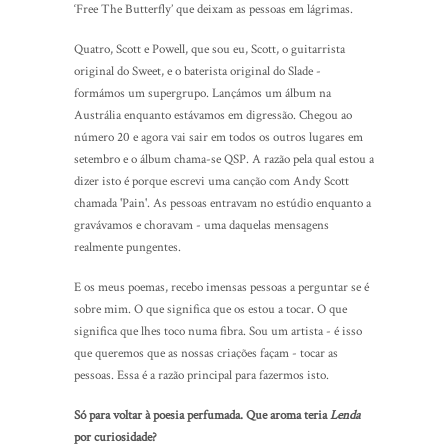
‘Free The Butterfly’ que deixam as pessoas em lágrimas.
Quatro, Scott e Powell, que sou eu, Scott, o guitarrista
original do Sweet, e o baterista original do Slade -
formámos um supergrupo. Lançámos um álbum na
Austrália enquanto estávamos em digressão. Chegou ao
número 20 e agora vai sair em todos os outros lugares em
setembro e o álbum chama-se QSP. A razão pela qual estou a
dizer isto é porque escrevi uma canção com Andy Scott
chamada 'Pain'. As pessoas entravam no estúdio enquanto a
gravávamos e choravam - uma daquelas mensagens
realmente pungentes.
E os meus poemas, recebo imensas pessoas a perguntar se é
sobre mim. O que significa que os estou a tocar. O que
significa que lhes toco numa fibra. Sou um artista - é isso
que queremos que as nossas criações façam - tocar as
pessoas. Essa é a razão principal para fazermos isto.
Só para voltar à poesia perfumada. Que aroma teria
Lenda
por curiosidade?