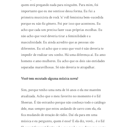
quem está pregando nada para ninguém. Para mim, foi
importante que eu me sentisse dessa forma. Eu fui a
primeira musicista de rock 'n' roll feminina bem-sucedida
porque eu não fiz gênero. Foi por isso que aconteceu. Eu
acho que cada um precisa fazer suas próprias escolhas. Eu
não acho que você deveria tirar a feminilidade e a
masculinidade. Eu ainda acredito que as pessoas são
diferentes. Eu só acho que o sexo que você é não deveria te
impedir de realizar seu sonho. Há uma diferença aí. Eu amo
homens e amo mulheres. Eu acho que os dois são entidades
separadas maravilhosas. Só não deveria te atrapalhar.
Você tem escutado alguma música nova?
Sim, porque tenho uma neta de 16 anos e ela me mantém
atualizada. Acho que o meu favorito no momento é o Ed
Sheeran. É tão estranho porque não conheço todo o catálogo
dele, mas sempre que estou andando de carro com ela, ela
fica mudando de estação de rádio. Daí ela para em uma
música e eu pergunto, quem é esse? E ela diz, vovó... é o Ed