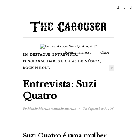
INÍCIO
NOTÍCIAS
ROCK N ROLL
VIAGEM
ESTILO DE VIDA & CULTURA
Revista Impressa
Clube
,
,
EM DESTAQUE
ENTREVISTA
EVENTOS
,
FUNCIONALIDADES E GUIAS DE MÚSICA
ROCK N ROLL
0
Entrevista: Suzi
Quatro
·
By
Mandy Morello
@mandy_morello
On September 7, 2017
Suzi Quatro é uma mulher