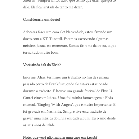
Sheeran! Sempre! Então acho que tenho que dizer que gosto
dele. Ela fica irritada de tanto me dizer.
Consideraria um dueto?
Adoraria fazer um com ele! Na verdade, estou fazendo um
dueto com a KT Tunstall. Estamos escrevendo algumas
músicas juntas no momento. Somos fãs uma da outra, o que
torna tudo muito bom.
Você ainda é fã do Elvis?
Enorme. Aliás, terminei um trabalho no fim de semana
passado perto de Frankfurt, onde ele estava estacionado
durante o exército. E houve um grande festival de Elvis lá.
Cantei cinco músicas. Uma foi minha homenagem a Elvis
chamada 'Singing With Angels', que é muito importante. E
foi gravada em Nashville. Sempre tive essa tradição de
gravar uma música do Elvis em cada álbum. Eu o amo desde
os seis anos de idade.
Notei que você não incluiu uma capa em
Lenda
?