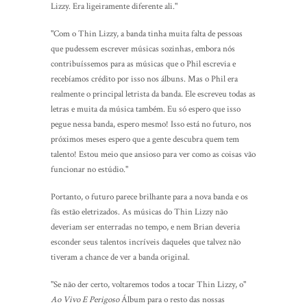
Lizzy. Era ligeiramente diferente ali."
"Com o Thin Lizzy, a banda tinha muita falta de pessoas
que pudessem escrever músicas sozinhas, embora nós
contribuíssemos para as músicas que o Phil escrevia e
recebíamos crédito por isso nos álbuns. Mas o Phil era
realmente o principal letrista da banda. Ele escreveu todas as
letras e muita da música também. Eu só espero que isso
pegue nessa banda, espero mesmo! Isso está no futuro, nos
próximos meses espero que a gente descubra quem tem
talento! Estou meio que ansioso para ver como as coisas vão
funcionar no estúdio."
Portanto, o futuro parece brilhante para a nova banda e os
fãs estão eletrizados. As músicas do Thin Lizzy não
deveriam ser enterradas no tempo, e nem Brian deveria
esconder seus talentos incríveis daqueles que talvez não
tiveram a chance de ver a banda original.
"Se não der certo, voltaremos todos a tocar Thin Lizzy, o"
Ao Vivo E Perigoso
Álbum para o resto das nossas