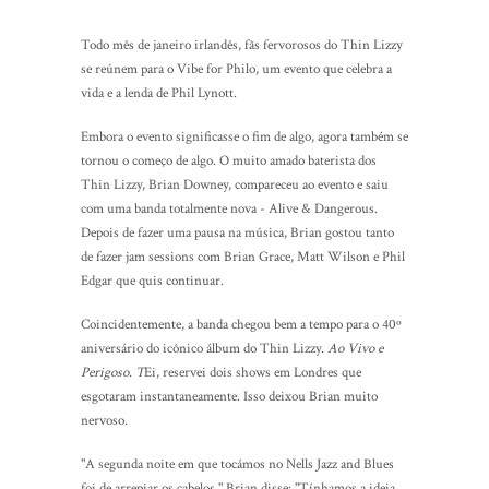
Todo mês de janeiro irlandês, fãs fervorosos do Thin Lizzy
se reúnem para o Vibe for Philo, um evento que celebra a
vida e a lenda de Phil Lynott.
Embora o evento significasse o fim de algo, agora também se
tornou o começo de algo. O muito amado baterista dos
Thin Lizzy, Brian Downey, compareceu ao evento e saiu
com uma banda totalmente nova - Alive & Dangerous.
Depois de fazer uma pausa na música, Brian gostou tanto
de fazer jam sessions com Brian Grace, Matt Wilson e Phil
Edgar que quis continuar.
Coincidentemente, a banda chegou bem a tempo para o 40º
aniversário do icônico álbum do Thin Lizzy.
Ao Vivo e
Perigoso. T
Ei, reservei dois shows em Londres que
esgotaram instantaneamente. Isso deixou Brian muito
nervoso.
"A segunda noite em que tocámos no Nells Jazz and Blues
foi de arrepiar os cabelos." Brian disse: "Tínhamos a ideia