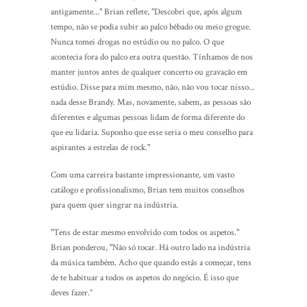
antigamente..." Brian reflete, "Descobri que, após algum
tempo, não se podia subir ao palco bêbado ou meio grogue.
Nunca tomei drogas no estúdio ou no palco. O que
acontecia fora do palco era outra questão. Tínhamos de nos
manter juntos antes de qualquer concerto ou gravação em
estúdio. Disse para mim mesmo, não, não vou tocar nisso...
nada desse Brandy. Mas, novamente, sabem, as pessoas são
diferentes e algumas pessoas lidam de forma diferente do
que eu lidaria. Suponho que esse seria o meu conselho para
aspirantes a estrelas de rock."
Com uma carreira bastante impressionante, um vasto
catálogo e profissionalismo, Brian tem muitos conselhos
para quem quer singrar na indústria.
"Tens de estar mesmo envolvido com todos os aspetos."
Brian ponderou, "Não só tocar. Há outro lado na indústria
da música também. Acho que quando estás a começar, tens
de te habituar a todos os aspetos do negócio. É isso que
deves fazer.”