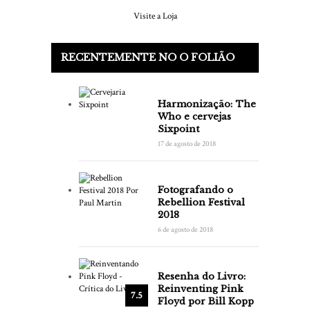
Visite a Loja
RECENTEMENTE NO O FOLIÃO
Harmonização: The
Who e cervejas
Sixpoint
17 de agosto de 2018
Fotografando o
Rebellion Festival
2018
6 de agosto de 2018
Resenha do Livro:
Reinventing Pink
7.5
Floyd por Bill Kopp