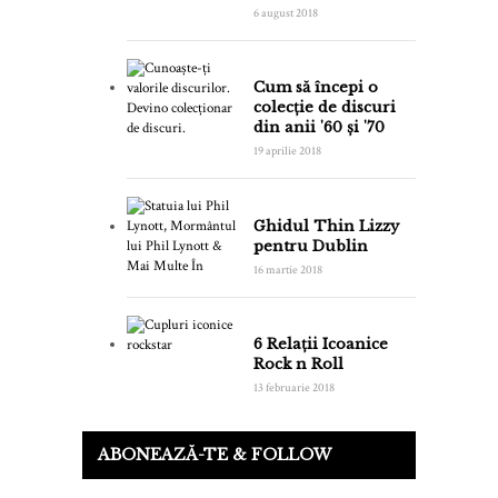
6 august 2018
Cum să începi o
colecție de discuri
din anii '60 și '70
19 aprilie 2018
Ghidul Thin Lizzy
pentru Dublin
16 martie 2018
6 Relații Icoanice
Rock n Roll
13 februarie 2018
ABONEAZĂ-TE & FOLLOW