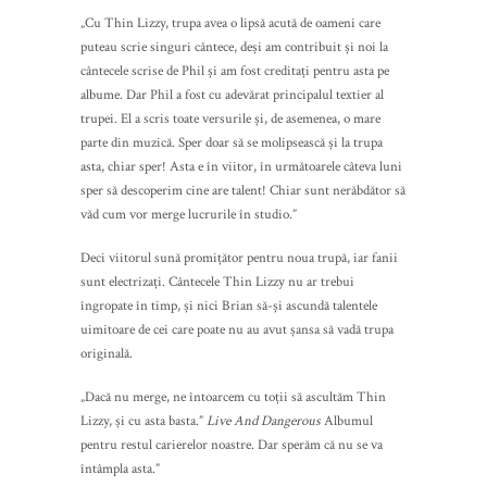
„Cu Thin Lizzy, trupa avea o lipsă acută de oameni care
puteau scrie singuri cântece, deși am contribuit și noi la
cântecele scrise de Phil și am fost creditați pentru asta pe
albume. Dar Phil a fost cu adevărat principalul textier al
trupei. El a scris toate versurile și, de asemenea, o mare
parte din muzică. Sper doar să se molipsească și la trupa
asta, chiar sper! Asta e în viitor, în următoarele câteva luni
sper să descoperim cine are talent! Chiar sunt nerăbdător să
văd cum vor merge lucrurile în studio.”
Deci viitorul sună promițător pentru noua trupă, iar fanii
sunt electrizați. Cântecele Thin Lizzy nu ar trebui
îngropate în timp, și nici Brian să-și ascundă talentele
uimitoare de cei care poate nu au avut șansa să vadă trupa
originală.
„Dacă nu merge, ne întoarcem cu toții să ascultăm Thin
Lizzy, și cu asta basta.”
Live And Dangerous
Albumul
pentru restul carierelor noastre. Dar sperăm că nu se va
întâmpla asta.”