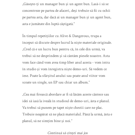
„Găsește-ți un manager bun și un agent bun. Lasă-i să se
concentreze pe partea de afaceri, deși trebuie să fii cu ochii
pe partea asta, dar dacă ai un manager bun și un agent bun,
asta e jumătate din luptă câștigată.”
În timpul repetițiilor cu Alive & Dangerous, trupa a
început să discute despre lucrul la niște materiale originale.
„Cred că e un lucru bun pentru că, în cele din urmă, va
trebui să ne desprindem și să cântăm piesele noastre. Asta
vom face când vom avea timp liber anul acesta - vom intra
în studio și vom înregistra niște demo-uri. Să vedem ce
iese. Poate la sfârșitul anului sau poate anul viitor vom
scoate un single, un EP sau chiar un album.”
„Cea mai firească abordare ar fi să lăsăm aceste cântece sau
idei să iasă la iveală în studioul de demo-uri, ăsta e planul.
Va trebui să punem pe tapet niște chestii care ne plac.
Trebuie neapărat să ne placă materialul. Până la urmă, ăsta e
planul, să ne simțim bine și noi.”
Continuă să citești mai jos