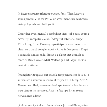
În fiecare ianuarie irlandez crocant, fanii Thin Lizzy se
adună pentru Vibe for Philo, un eveniment care celebrează
viața și legenda lui Phil Lynott.
Chiar dacă evenimentul a simbolizat sfârșitul a ceva, acum a
devenit și începutul a ceva. Îndrăgitul baterist al trupei
Thin Lizzy, Brian Downey, a participat la eveniment și a
plecat cu o trupă complet nouă - Alive & Dangerous. După
o pauză de la muzică, lui Brian i-a plăcut atât de mult să
cânte cu Brian Grace, Matt Wilson și Phil Edgar, încât a
vrut să continue.
Întâmplător, trupa a sosit exact la timp pentru cea de-a 40-a
aniversare a albumului iconic al trupei Thin Lizzy.
Live &
Dangerous. T
hei, a rezervat două spectacole în Londra care
s-au vândut instantaneu. Asta l-a făcut pe Brian foarte
nervos, într-adevăr.
„A doua seară, când am cântat la Nells Jazz and Blues, a fost