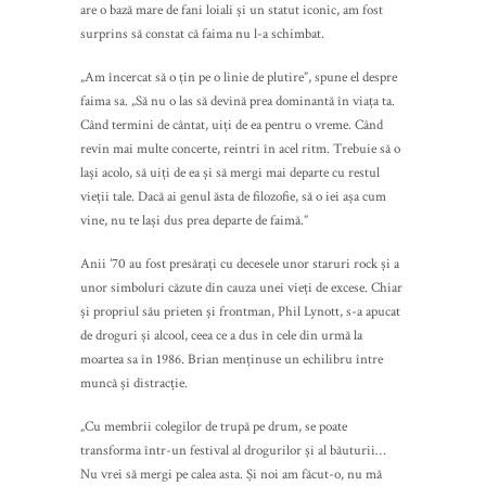
are o bază mare de fani loiali și un statut iconic, am fost
surprins să constat că faima nu l-a schimbat.
„Am încercat să o țin pe o linie de plutire”, spune el despre
faima sa. „Să nu o las să devină prea dominantă în viața ta.
Când termini de cântat, uiți de ea pentru o vreme. Când
revin mai multe concerte, reintri în acel ritm. Trebuie să o
lași acolo, să uiți de ea și să mergi mai departe cu restul
vieții tale. Dacă ai genul ăsta de filozofie, să o iei așa cum
vine, nu te lași dus prea departe de faimă.”
Anii ’70 au fost presărați cu decesele unor staruri rock și a
unor simboluri căzute din cauza unei vieți de excese. Chiar
și propriul său prieten și frontman, Phil Lynott, s-a apucat
de droguri și alcool, ceea ce a dus în cele din urmă la
moartea sa în 1986. Brian menținuse un echilibru între
muncă și distracție.
„Cu membrii colegilor de trupă pe drum, se poate
transforma într-un festival al drogurilor și al băuturii…
Nu vrei să mergi pe calea asta. Și noi am făcut-o, nu mă