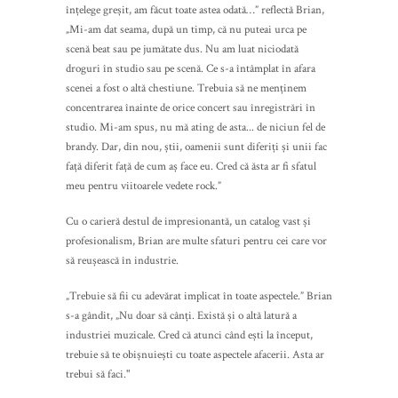
înțelege greșit, am făcut toate astea odată…” reflectă Brian,
„Mi-am dat seama, după un timp, că nu puteai urca pe
scenă beat sau pe jumătate dus. Nu am luat niciodată
droguri în studio sau pe scenă. Ce s-a întâmplat în afara
scenei a fost o altă chestiune. Trebuia să ne menținem
concentrarea înainte de orice concert sau înregistrări în
studio. Mi-am spus, nu mă ating de asta... de niciun fel de
brandy. Dar, din nou, știi, oamenii sunt diferiți și unii fac
față diferit față de cum aș face eu. Cred că ăsta ar fi sfatul
meu pentru viitoarele vedete rock.”
Cu o carieră destul de impresionantă, un catalog vast și
profesionalism, Brian are multe sfaturi pentru cei care vor
să reușească în industrie.
„Trebuie să fii cu adevărat implicat în toate aspectele.” Brian
s-a gândit, „Nu doar să cânți. Există și o altă latură a
industriei muzicale. Cred că atunci când ești la început,
trebuie să te obișnuiești cu toate aspectele afacerii. Asta ar
trebui să faci."