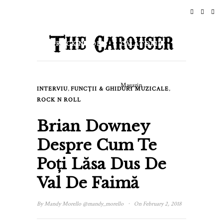
ACASĂ
ȘTIRI
ROCK N ROLL
CĂLĂTORIE
STIL DE VIAȚĂ & CULTURĂ
Magazin
,
,
INTERVIU
FUNCȚII & GHIDURI MUZICALE
EVENIMENTE
DESPRE
ROCK N ROLL
Brian Downey
Despre Cum Te
Poți Lăsa Dus De
Val De Faimă
·
By
Mandy Morello
@mandy_morello
On February 2, 2018