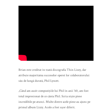
Brian este creditat în toată discografia Thin Lizzy, dar
atribuie majoritatea succeselor operei lor colaboratorului
său de lungă durată, Phil Lynott.
„Când am auzit compozițiile lui Phil în anii '60, am fost
total impresionat de ce cânta Phil. Scria niște piese
incredibile pe atunci. Multe dintre acele piese au ajuns pe
primul album Lizzy. Acolo a fost ușor diferit.