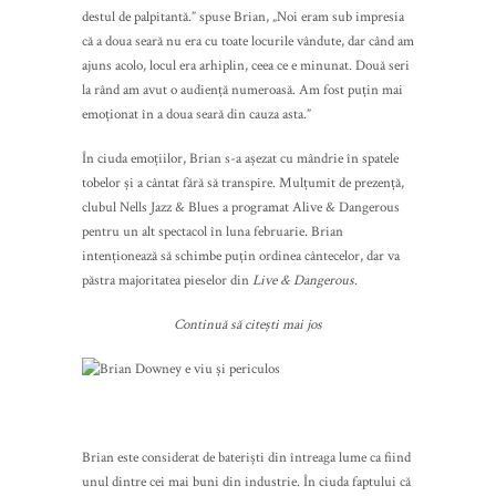
destul de palpitantă.” spuse Brian, „Noi eram sub impresia
că a doua seară nu era cu toate locurile vândute, dar când am
ajuns acolo, locul era arhiplin, ceea ce e minunat. Două seri
la rând am avut o audiență numeroasă. Am fost puțin mai
emoționat în a doua seară din cauza asta.”
În ciuda emoțiilor, Brian s-a așezat cu mândrie în spatele
tobelor și a cântat fără să transpire. Mulțumit de prezență,
clubul Nells Jazz & Blues a programat Alive & Dangerous
pentru un alt spectacol în luna februarie. Brian
intenționează să schimbe puțin ordinea cântecelor, dar va
păstra majoritatea pieselor din
Live & Dangerous
.
Continuă să citești mai jos
Brian este considerat de bateriști din întreaga lume ca fiind
unul dintre cei mai buni din industrie. În ciuda faptului că