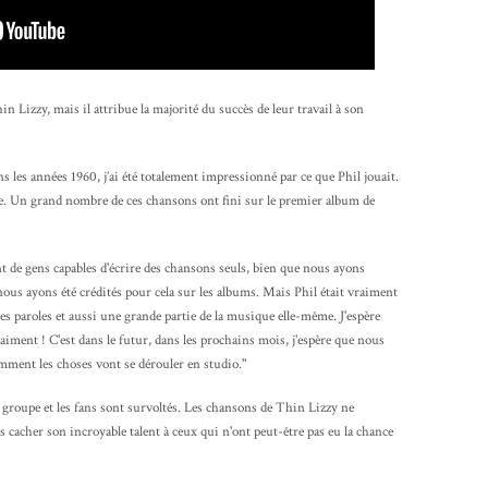
in Lizzy, mais il attribue la majorité du succès de leur travail à son
s les années 1960, j’ai été totalement impressionné par ce que Phil jouait.
que. Un grand nombre de ces chansons ont fini sur le premier album de
 de gens capables d'écrire des chansons seuls, bien que nous ayons
ous ayons été crédités pour cela sur les albums. Mais Phil était vraiment
 les paroles et aussi une grande partie de la musique elle-même. J'espère
vraiment ! C'est dans le futur, dans les prochains mois, j'espère que nous
omment les choses vont se dérouler en studio."
groupe et les fans sont survoltés. Les chansons de Thin Lizzy ne
as cacher son incroyable talent à ceux qui n'ont peut-être pas eu la chance