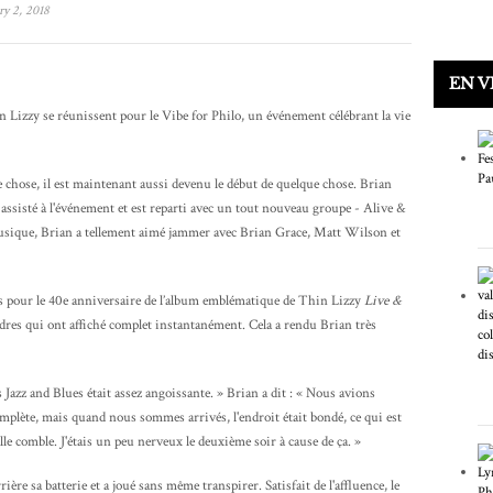
y 2, 2018
EN 
n Lizzy se réunissent pour le Vibe for Philo, un événement célébrant la vie
 chose, il est maintenant aussi devenu le début de quelque chose. Brian
 assisté à l'événement et est reparti avec un tout nouveau groupe - Alive &
usique, Brian a tellement aimé jammer avec Brian Grace, Matt Wilson et
mps pour le 40e anniversaire de l’album emblématique de Thin Lizzy
Live &
dres qui ont affiché complet instantanément. Cela a rendu Brian très
Jazz and Blues était assez angoissante. » Brian a dit : « Nous avions
omplète, mais quand nous sommes arrivés, l'endroit était bondé, ce qui est
le comble. J'étais un peu nerveux le deuxième soir à cause de ça. »
ière sa batterie et a joué sans même transpirer. Satisfait de l'affluence, le