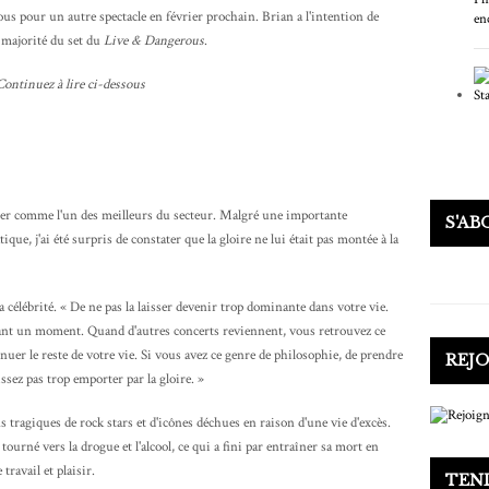
us pour un autre spectacle en février prochain. Brian a l'intention de
 majorité du set du
Live & Dangerous
.
Continuez à lire ci-dessous
ier comme l'un des meilleurs du secteur. Malgré une importante
S'A
ue, j'ai été surpris de constater que la gloire ne lui était pas montée à la
 sa célébrité. « De ne pas la laisser devenir trop dominante dans votre vie.
dant un moment. Quand d'autres concerts reviennent, vous retrouvez ce
tinuer le reste de votre vie. Si vous avez ce genre de philosophie, de prendre
REJ
ssez pas trop emporter par la gloire. »
s tragiques de rock stars et d'icônes déchues en raison d'une vie d'excès.
ourné vers la drogue et l'alcool, ce qui a fini par entraîner sa mort en
travail et plaisir.
TEN