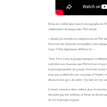
Brian est crédité dans toute la discographie de Th
collaborateur de longue date, Phil Lynott.
« Quand j’ai entendu les compositions de Phil dan
Il écrivait des chansons incroyables à cette épo
Lizzy. C’était légèrement différent là. »
"Avec Thin Lizzy, le groupe manquait cruellement
contribué aux chansons que Phil écrivait et que n
le principal parolier du groupe. Il écrivait toutes
juste que ça déteindra sur ce groupe, je l'espère 
découvrirons qui a du talent ! J'ai hâte de voir c
L'avenir s'annonce donc radieux pour le nouveau 
devraient pas être oubliées, et Brian ne devrait p
de voir le groupe original.