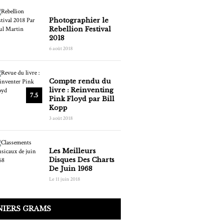
Photographier le
Rebellion Festival
2018
6 août 2018
Compte rendu du
livre : Reinventing
7.5
Pink Floyd par Bill
Kopp
3 août 2018
Les Meilleurs
Disques Des Charts
De Juin 1968
Le 11 juin 2018
NIERS GRAMS