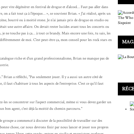
peut vite dégénérer en festival de drogue et d'alcool… Faut pas aller dans
re, on a fait tout ça à l'époque… », se souvient Brian. « J'ai réalisé, après un
ène, bourré ou à moitié stone. Je n'ai jamais pris de drogue en studio ou
était une autre affaire. On devait rester lucides avant tous les concerts ou
, je ne touche pas à ça… à tout ce brandy. Mais encore une fois, tu sais, les
s différemment de moi. C'est peut-être ça, mon conseil pour les rock stars en
MAG
 catalogue riche et d'un grand professionnalisme, Brian ne manque pas de
ustrie.
." Brian a réfléchi, "Pas seulement jouer. Il y a aussi un autre côté de
il faut s'habituer à tous les aspects de l'entreprise. C'est ce qu'il faut
RÉC
z-les se concentrer sur l'aspect commercial, même si vous devez garder un
un bon agent, c'est déjà la moitié du chemin parcouru."
e groupe a commencé à discuter de la possibilité de travailler sur des
 bonne chose, car nous devrons finir par nous lancer et jouer nos propres
nos temps libres cette année : entrer en studio et enregistrer quelques