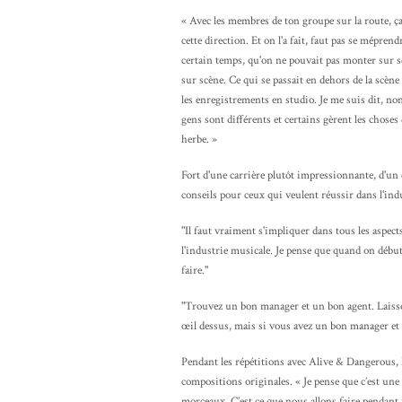
« Avec les membres de ton groupe sur la route, ça 
cette direction. Et on l'a fait, faut pas se méprend
certain temps, qu'on ne pouvait pas monter sur sc
sur scène. Ce qui se passait en dehors de la scène 
les enregistrements en studio. Je me suis dit, non
gens sont différents et certains gèrent les chose
herbe. »
Fort d'une carrière plutôt impressionnante, d'un
conseils pour ceux qui veulent réussir dans l'ind
"Il faut vraiment s'impliquer dans tous les aspects
l'industrie musicale. Je pense que quand on débute, 
faire."
"Trouvez un bon manager et un bon agent. Laisse
œil dessus, mais si vous avez un bon manager et 
Pendant les répétitions avec Alive & Dangerous, l
compositions originales. « Je pense que c’est une
morceaux. C’est ce que nous allons faire pendant 