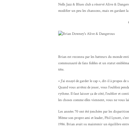
Nells Jazz & Blues club a réservé Alive & Dangero
modifier un peu les chansons, mais en gardant la
Brian est reconnu par les batteurs du monde ent
communauté de fans fidèles et un statut emblématiq
tête.
« J'ai essayé de garder le cap », dit-il à propos de
Quand vous arrêtez de jouer, vous l'oubliez pen
rythme. Il faut laisser ça de côté, l'oublier et con
les choses comme elles viennent, vous ne vous lai
Les années 70 ont été jonchées par les disparition
Même son propre ami et leader, Phil Lynott, s'est t
1986. Brian avait su maintenir un équilibre entre 