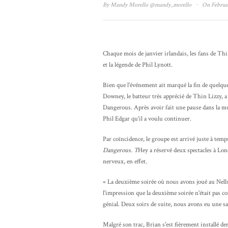
·
By
Mandy Morello
@mandy_morello
On Februar
Chaque mois de janvier irlandais, les fans de Thi
et la légende de Phil Lynott.
Bien que l'événement ait marqué la fin de quelque
Downey, le batteur très apprécié de Thin Lizzy, a
Dangerous. Après avoir fait une pause dans la m
Phil Edgar qu'il a voulu continuer.
Par coïncidence, le groupe est arrivé juste à te
Dangerous. T
Hey a réservé deux spectacles à Lon
nerveux, en effet.
« La deuxième soirée où nous avons joué au Nells 
l'impression que la deuxième soirée n'était pas c
génial. Deux soirs de suite, nous avons eu une sal
Malgré son trac, Brian s'est fièrement installé derr