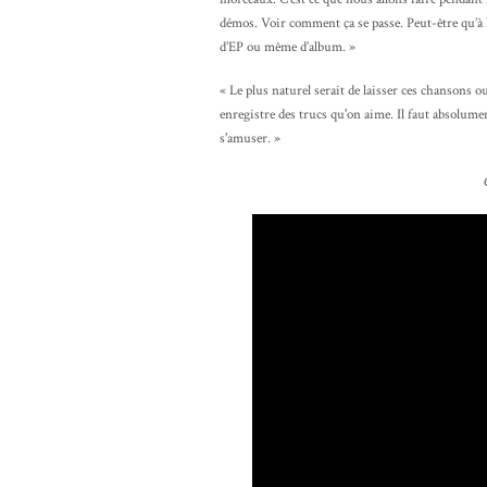
démos. Voir comment ça se passe. Peut-être qu’à l
d’EP ou même d’album. »
« Le plus naturel serait de laisser ces chansons ou
enregistre des trucs qu'on aime. Il faut absolumen
s'amuser. »