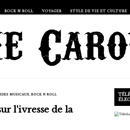
ROCK N ROLL
VOYAGER
STYLE DE VIE ET CULTURE
TÉL
,
IDES MUSICAUX
ROCK N ROLL
ÉLE
r l'ivresse de la