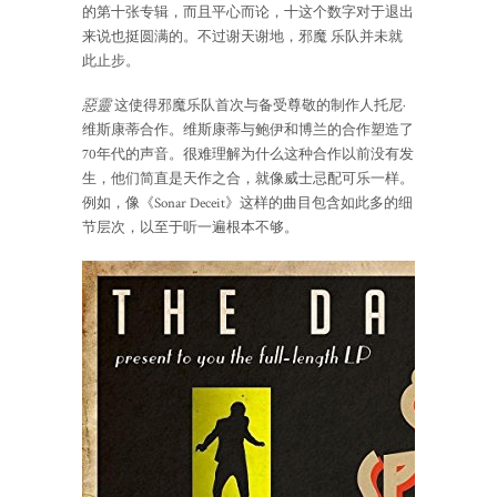
的第十张专辑，而且平心而论，十这个数字对于退出
来说也挺圆满的。不过谢天谢地，邪魔 乐队并未就
此止步。
惡靈
这使得邪魔乐队首次与备受尊敬的制作人托尼·
维斯康蒂合作。维斯康蒂与鲍伊和博兰的合作塑造了
70年代的声音。很难理解为什么这种合作以前没有发
生，他们简直是天作之合，就像威士忌配可乐一样。
例如，像《Sonar Deceit》这样的曲目包含如此多的细
节层次，以至于听一遍根本不够。