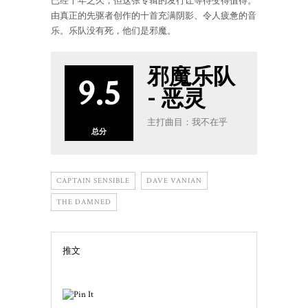
已经十年之久，但这张专辑的发行让等待变得值得。
由真正的先驱者创作的十首充满阴影、令人疲惫的音
乐。乐队没有死，他们是邪魔。
邪魔乐队
9.5
- 恶灵
主打曲目：我不在乎
总分
CAPTAIN SENSIBLE
DAVE VANIAN
THE DAMNED
推文