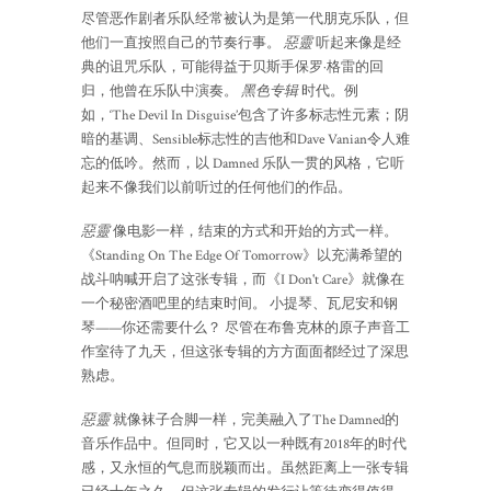
尽管恶作剧者乐队经常被认为是第一代朋克乐队，但
他们一直按照自己的节奏行事。
惡靈
听起来像是经
典的诅咒乐队，可能得益于贝斯手保罗·格雷的回
归，他曾在乐队中演奏。
黑色专辑
时代。例
如，‘The Devil In Disguise’包含了许多标志性元素；阴
暗的基调、Sensible标志性的吉他和Dave Vanian令人难
忘的低吟。然而，以 Damned 乐队一贯的风格，它听
起来不像我们以前听过的任何他们的作品。
惡靈
像电影一样，结束的方式和开始的方式一样。
《Standing On The Edge Of Tomorrow》以充满希望的
战斗呐喊开启了这张专辑，而《I Don't Care》就像在
一个秘密酒吧里的结束时间。 小提琴、瓦尼安和钢
琴——你还需要什么？ 尽管在布鲁克林的原子声音工
作室待了九天，但这张专辑的方方面面都经过了深思
熟虑。
惡靈
就像袜子合脚一样，完美融入了The Damned的
音乐作品中。但同时，它又以一种既有2018年的时代
感，又永恒的气息而脱颖而出。虽然距离上一张专辑