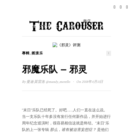
家
新闻
摇滚乐
旅行
商店
生活方式与文化
活动
关于
,
專輯
摇滚乐
1
邪魔乐队 – 邪灵
·
By
曼迪·莫雷洛
@mandy_morello
On 2018年4月11日
“末日”乐队已经死了。好吧……人们一直在这么说。
当一支乐队十年多没有发行任何新作品，并开始进行
周年纪念巡演时，很容易相信这就是终结。“末日”乐
队的上一张专辑
那么，谁有被迫害妄想症？
是他们