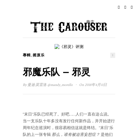
家
新闻
摇滚乐
旅行
商店
生活方式与文化
活动
关于
,
專輯
摇滚乐
1
邪魔乐队 – 邪灵
·
By
曼迪·莫雷洛
@mandy_morello
On 2018年4月11日
“末日”乐队已经死了。好吧……人们一直在这么说。
当一支乐队十年多没有发行任何新作品，并开始进行
周年纪念巡演时，很容易相信这就是终结。“末日”乐
队的上一张专辑
那么，谁有被迫害妄想症？
是他们