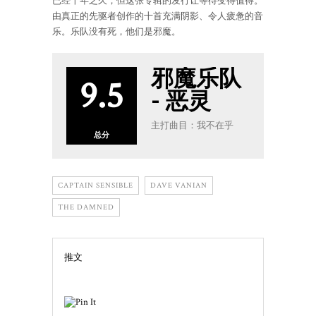
已经十年之久，但这张专辑的发行让等待变得值得。
由真正的先驱者创作的十首充满阴影、令人疲惫的音
乐。乐队没有死，他们是邪魔。
邪魔乐队
9.5
- 恶灵
主打曲目：我不在乎
总分
CAPTAIN SENSIBLE
DAVE VANIAN
THE DAMNED
推文