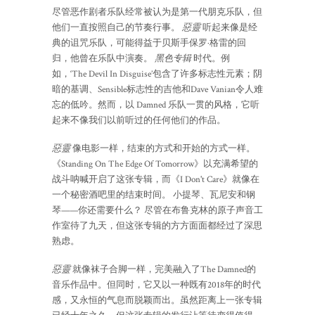
尽管恶作剧者乐队经常被认为是第一代朋克乐队，但
他们一直按照自己的节奏行事。
惡靈
听起来像是经
典的诅咒乐队，可能得益于贝斯手保罗·格雷的回
归，他曾在乐队中演奏。
黑色专辑
时代。例
如，‘The Devil In Disguise’包含了许多标志性元素；阴
暗的基调、Sensible标志性的吉他和Dave Vanian令人难
忘的低吟。然而，以 Damned 乐队一贯的风格，它听
起来不像我们以前听过的任何他们的作品。
惡靈
像电影一样，结束的方式和开始的方式一样。
《Standing On The Edge Of Tomorrow》以充满希望的
战斗呐喊开启了这张专辑，而《I Don't Care》就像在
一个秘密酒吧里的结束时间。 小提琴、瓦尼安和钢
琴——你还需要什么？ 尽管在布鲁克林的原子声音工
作室待了九天，但这张专辑的方方面面都经过了深思
熟虑。
惡靈
就像袜子合脚一样，完美融入了The Damned的
音乐作品中。但同时，它又以一种既有2018年的时代
感，又永恒的气息而脱颖而出。虽然距离上一张专辑