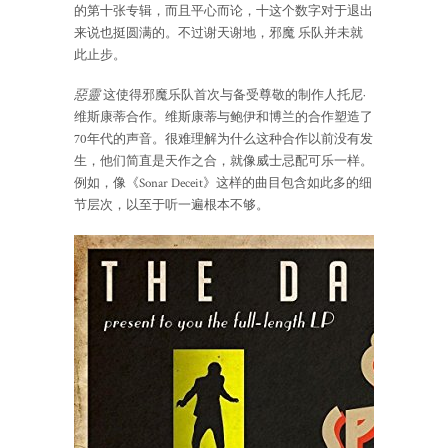
的第十张专辑，而且平心而论，十这个数字对于退出
来说也挺圆满的。不过谢天谢地，邪魔 乐队并未就
此止步。
惡靈
这使得邪魔乐队首次与备受尊敬的制作人托尼·
维斯康蒂合作。维斯康蒂与鲍伊和博兰的合作塑造了
70年代的声音。很难理解为什么这种合作以前没有发
生，他们简直是天作之合，就像威士忌配可乐一样。
例如，像《Sonar Deceit》这样的曲目包含如此多的细
节层次，以至于听一遍根本不够。