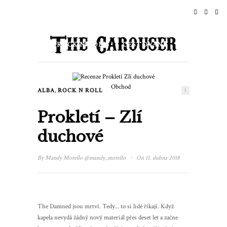
DOMŮ
NOVINKY
ROCK N ROLL
CESTOVÁNÍ
ŽIVOTNÍ STYL A KULTURA
Obchod
,
ALBA
ROCK N ROLL
1
UDÁLOSTI
O NÁS
Prokletí – Zlí
duchové
·
By
Mandy Morello
@mandy_morello
On 11. dubna 2018
The Damned jsou mrtví. Tedy... to si lidé říkají. Když
kapela nevydá žádný nový materiál přes deset let a začne