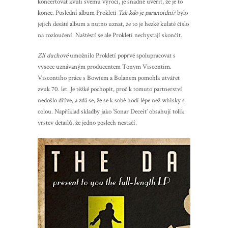
koncertovat kvůli svému výročí, je snadné uvěřit, že je to
konec. Poslední album Prokletí
Tak kdo je paranoidní?
bylo
jejich desáté album a nutno uznat, že to je hezké kulaté číslo
na rozloučení. Naštěstí se ale Prokletí nechystají skončit.
Zlí duchové
umožnilo Prokletí poprvé spolupracovat s
vysoce uznávaným producentem Tonym Viscontim.
Viscontiho práce s Bowiem a Bolanem pomohla utvářet
zvuk 70. let. Je těžké pochopit, proč k tomuto partnerství
nedošlo dříve, a zdá se, že se k sobě hodí lépe než whisky s
colou. Například skladby jako ‘Sonar Deceit’ obsahují tolik
vrstev detailů, že jedno poslech nestačí.