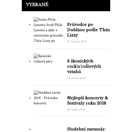
VYBRANÉ
Průvodce po
Dublinu podle Thin
Lizzy
16. března 2018
6 ikonických
rock'n'rollových
vztahů
13. února 2018
Nejlepší koncerty &
festivaly roku 2018
24. ledna 2018
Hudební memoár: