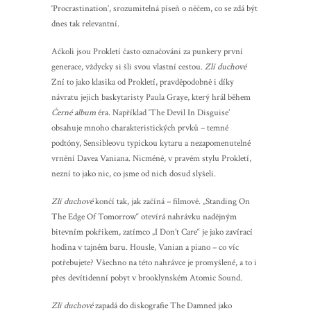
‘Procrastination’, srozumitelná píseň o něčem, co se zdá být
dnes tak relevantní.
Ačkoli jsou Prokletí často označováni za punkery první
generace, vždycky si šli svou vlastní cestou.
Zlí duchové
Zní to jako klasika od Prokletí, pravděpodobně i díky
návratu jejich baskytaristy Paula Graye, který hrál během
Černé album
éra. Například ‘The Devil In Disguise’
obsahuje mnoho charakteristických prvků – temné
podtóny, Sensibleovu typickou kytaru a nezapomenutelné
vrnění Davea Vaniana. Nicméně, v pravém stylu Prokletí,
nezní to jako nic, co jsme od nich dosud slyšeli.
Zlí duchové
končí tak, jak začíná – filmově. „Standing On
The Edge Of Tomorrow“ otevírá nahrávku nadějným
bitevním pokřikem, zatímco „I Don’t Care“ je jako zavírací
hodina v tajném baru. Housle, Vanian a piano – co víc
potřebujete? Všechno na této nahrávce je promyšlené, a to i
přes devítidenní pobyt v brooklynském Atomic Sound.
Zlí duchové
zapadá do diskografie The Damned jako