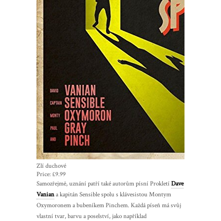
Zlí duchové
Price:
£9.99
Samozřejmě, uznání patří také autorům písní Prokletí
Dave
Vanian
a kapitán Sensible spolu s klávesistou Montym
Oxymoronem a bubeníkem Pinchem. Každá píseň má svůj
vlastní tvar, barvu a poselství, jako například