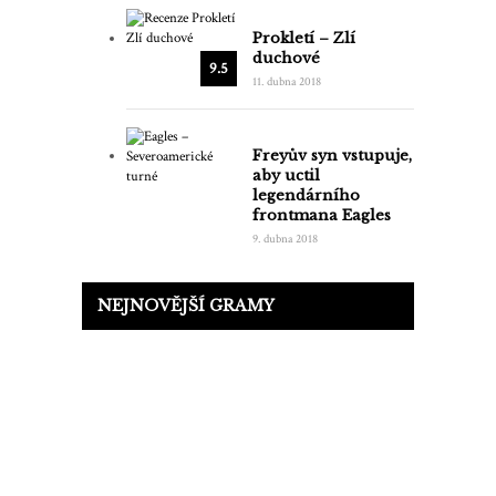
Prokletí – Zlí
duchové
9.5
11. dubna 2018
Freyův syn vstupuje,
aby uctil
legendárního
frontmana Eagles
9. dubna 2018
NEJNOVĚJŠÍ GRAMY