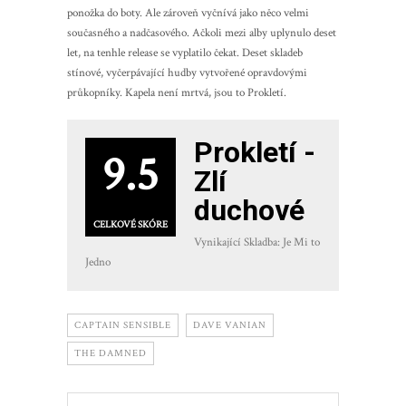
ponožka do boty. Ale zároveň vyčnívá jako něco velmi
současného a nadčasového. Ačkoli mezi alby uplynulo deset
let, na tenhle release se vyplatilo čekat. Deset skladeb
stínové, vyčerpávající hudby vytvořené opravdovými
průkopníky. Kapela není mrtvá, jsou to Prokletí.
Prokletí -
9.5
Zlí
duchové
CELKOVÉ SKÓRE
Vynikající Skladba: Je Mi to
Jedno
CAPTAIN SENSIBLE
DAVE VANIAN
THE DAMNED