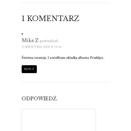
1 KOMENTARZ
Mike Z
powiedział:
13 KWIETNIA 2018 O 15:44
Świetna recenzja. I uwielbiam okładkę albumu Przeklęci.
REPLY
ODPOWIEDŹ.