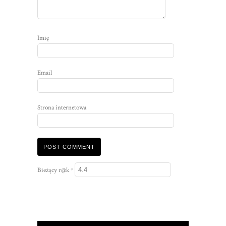
Imię
Email
Strona internetowa
Bieżący r@k
*