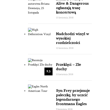
Alive & Dangerous
ogłaszają trasę
koncertową
13 kwietnia 2018
Nadchodzi winyl w
wysokiej
rozdzielczości
12 kwietnia 2018
Przeklęci – Złe
duchy
9.5
11 kwietnia 2018
Syn Frey przejmuje
pałeczkę, by uczcić
legendarnego
frontmana Eagles
9 kwietnia 2018