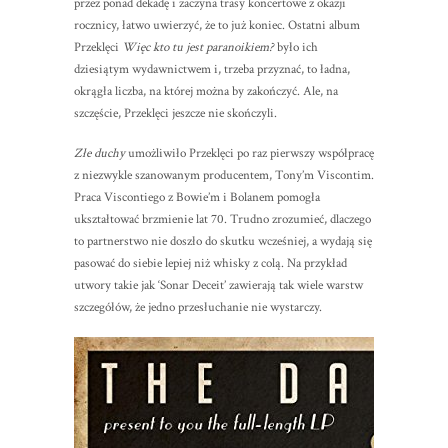
przez ponad dekadę i zaczyna trasy koncertowe z okazji
rocznicy, łatwo uwierzyć, że to już koniec. Ostatni album
Przeklęci
Więc kto tu jest paranoikiem?
było ich
dziesiątym wydawnictwem i, trzeba przyznać, to ładna,
okrągła liczba, na której można by zakończyć. Ale, na
szczęście, Przeklęci jeszcze nie skończyli.
Złe duchy
umożliwiło Przeklęci po raz pierwszy współpracę
z niezwykle szanowanym producentem, Tony’m Viscontim.
Praca Viscontiego z Bowie’m i Bolanem pomogła
ukształtować brzmienie lat 70. Trudno zrozumieć, dlaczego
to partnerstwo nie doszło do skutku wcześniej, a wydają się
pasować do siebie lepiej niż whisky z colą. Na przykład
utwory takie jak ‘Sonar Deceit’ zawierają tak wiele warstw
szczegółów, że jedno przesłuchanie nie wystarczy.