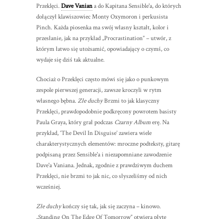
Przeklęci.
Dave Vanian
a do Kapitana Sensible'a, do których
dołączył klawiszowiec Monty Oxymoron i perkusista
Pinch. Każda piosenka ma swój własny kształt, kolor i
przesłanie, jak na przykład „Procrastination” – utwór, z
którym łatwo się utożsamić, opowiadający o czymś, co
wydaje się dziś tak aktualne.
Chociaż o Przeklęci często mówi się jako o punkowym
zespole pierwszej generacji, zawsze kroczyli w rytm
własnego bębna.
Złe duchy
Brzmi to jak klasyczny
Przeklęci, prawdopodobnie podkręcony powrotem basisty
Paula Graya, który grał podczas
Czarny Album
erę. Na
przykład, ‘The Devil In Disguise’ zawiera wiele
charakterystycznych elementów: mroczne podteksty, gitarę
podpisaną przez Sensible'a i niezapomniane zawodzenie
Dave'a Vaniana. Jednak, zgodnie z prawdziwym duchem
Przeklęci, nie brzmi to jak nic, co słyszeliśmy od nich
wcześniej.
Złe duchy
kończy się tak, jak się zaczyna – kinowo.
„Standing On The Edge Of Tomorrow” otwiera płytę