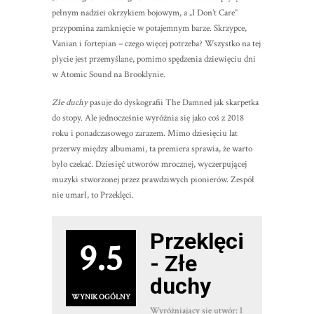
pełnym nadziei okrzykiem bojowym, a „I Don’t Care”
przypomina zamknięcie w potajemnym barze. Skrzypce,
Vanian i fortepian – czego więcej potrzeba? Wszystko na tej
płycie jest przemyślane, pomimo spędzenia dziewięciu dni
w Atomic Sound na Brooklynie.
Złe duchy
pasuje do dyskografii The Damned jak skarpetka
do stopy. Ale jednocześnie wyróżnia się jako coś z 2018
roku i ponadczasowego zarazem. Mimo dziesięciu lat
przerwy między albumami, ta premiera sprawia, że warto
było czekać. Dziesięć utworów mrocznej, wyczerpującej
muzyki stworzonej przez prawdziwych pionierów. Zespół
nie umarł, to Przeklęci.
Przeklęci
9.5
- Złe
duchy
WYNIK OGÓLNY
Wyróżniający się utwór: I