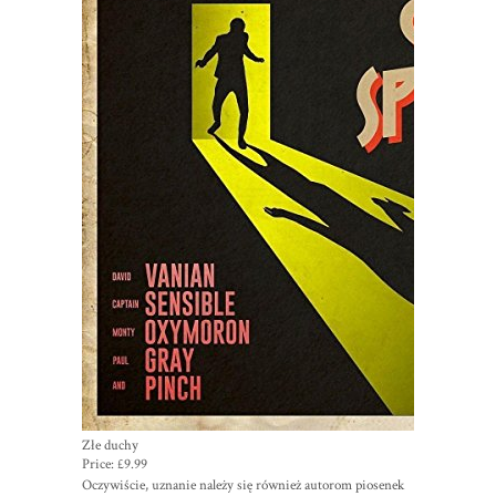
Złe duchy
Price:
£9.99
Oczywiście, uznanie należy się również autorom piosenek