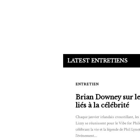
LATEST ENTRETIENS
ENTRETIEN
Brian Downey sur le
liés à la célébrité
Chaque janvier irlandais croustillant, le
Lizzy se réunissent pour le Vibe for Phi
célébrant la vie et la légende de Phil Lyn
l'événement...