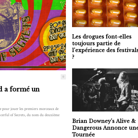
Les drogues font-elles
toujours partie de
l'expérience des festival
?
0
d a formé un
 pour jouer les premiers morceaux de
ucerful of Secrets, du nom du deuxième
Brian Downey’s Alive &
Dangerous Annonce un
Tournée