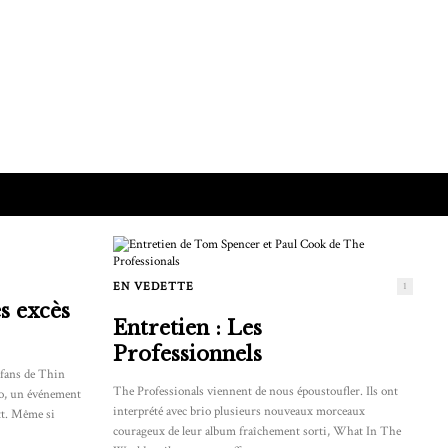
EN VEDETTE
1
s excès
Entretien : Les
Professionnels
s fans de Thin
The Professionals viennent de nous époustoufler. Ils ont
lo, un événement
interprété avec brio plusieurs nouveaux morceaux
ott. Même si
courageux de leur album fraîchement sorti, What In The