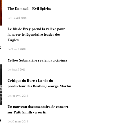
The Damned – Evil Spirits
Le 11 avril 2018
Le fils de Frey prend la relève pour
honorer le légendaire leader des
Eagles
s
Le 9 avril 2018
Yellow Submarine revient au cinéma
Le 4 avril 2018
Critique du livre : La vie du
producteur des Beatles, George Martin
Le 1er avril 2018
Un nouveau documentaire de concert
sur Patti Smith va sortir
e
Le 30 mars 2018