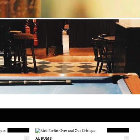
9.5
8.5
SCORE
SCORE
ALBUMS
2
3