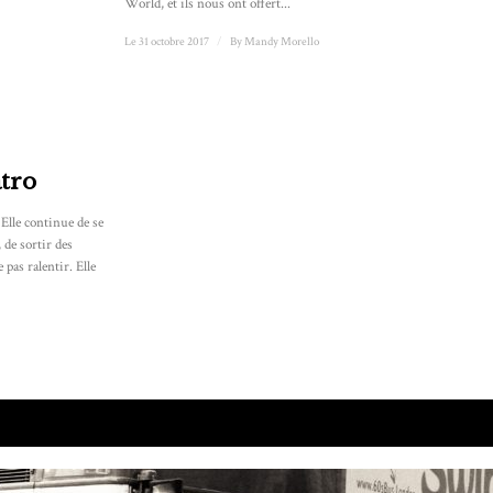
World, et ils nous ont offert...
Le 31 octobre 2017
/
By
Mandy Morello
atro
Elle continue de se
 de sortir des
 pas ralentir. Elle