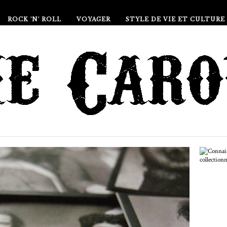
ROCK 'N' ROLL
VOYAGER
STYLE DE VIE ET CULTURE
Co
col