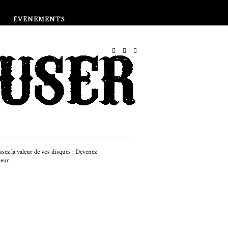
Boutique
ÉVÉNEMENTS
EN VEDETTE
mment commencer une
lection de disques des
années 60 et 70