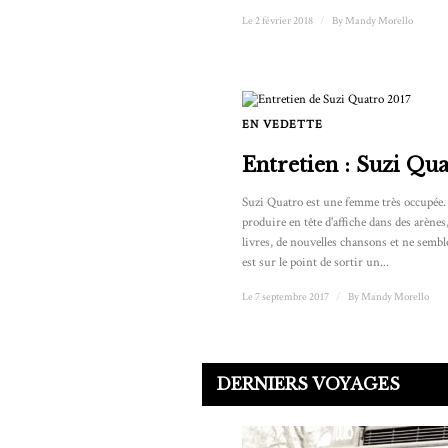
Le 2 février 2018
/
By
Mandy Morello
EN VEDETTE
Entretien : Suzi Qu
Suzi Quatro est une femme très occupée. 
produire en tête d'affiche dans des arènes,
livres, de nouvelles chansons et ne semble
est sur le point de sortir un...
Le 7 septembre 2017
/
By
Mandy Morello
DERNIERS VOYAGES