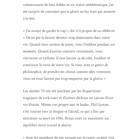
communauté de fans fidèles et un statut emblématique, j'ai
été surpris de constater que la gloire ne lui était pas montée
à la tête.
« J'ai essayé de garder le cap », dit-il à propos de sa célébrité.
« De ne pas la laisser devenir trop dominante dans votre
vie. Quand vous arrêtez de jouer, vous l'oubliez pendant un
moment. Quand d'autres concerts reviennent, vous
retrouvez ce rythme. Il faut laisser ça de côté, l'oublier et
continuer le reste de votre vie. Si vous avez ce genre de
philosophie, de prendre les choses comme elles viennent,
vous ne vous laissez pas trop emporter par la gloire. »
Les années 70 ont été jonchées par les disparitions
tragiques de rock stars et d'icônes déchues en raison d'une
vie d'excès. Même son propre ami et leader, Phil Lynott,
s'est tourné vers la drogue et l'alcool, ce qui a fini par
entraîner sa mort en 1986. Brian avait su maintenir un
équilibre entre travail et plaisir.
« Avec les membres de ton groupe sur la route, ça peut vite