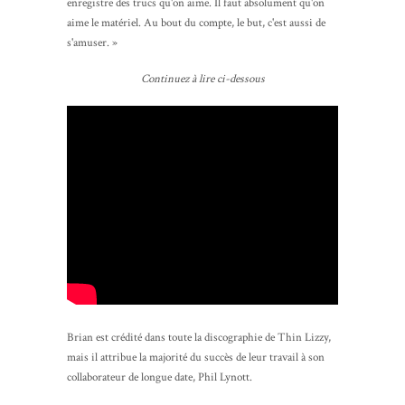
enregistre des trucs qu'on aime. Il faut absolument qu'on
aime le matériel. Au bout du compte, le but, c'est aussi de
s'amuser. »
Continuez à lire ci-dessous
Brian est crédité dans toute la discographie de Thin Lizzy,
mais il attribue la majorité du succès de leur travail à son
collaborateur de longue date, Phil Lynott.