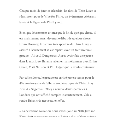
Chaque mois de janvier irlandais, les fans de Thin Lizzy se
réunissent pour le Vibe for Philo, un événement célébrant
la vie et la légende de Phil Lynott.
Bien que l'événement ait marqué la fin de quelque chose, il
est maintenant aussi devenu le début de quelque chose.
Brian Downey, le batteur très apprécié de Thin Lizzy, a
assisté à l'événement et est reparti avec un tout nouveau
groupe - Alive & Dangerous. Après avoir fait une pause
dans la musique, Brian a tellement aimé jammer avec Brian
Grace, Matt Wilson et Phil Edgar qu'il a voulu continuer.
Par coïncidence, le groupe est arrivé juste à temps pour le
40e anniversaire de l’album emblématique de Thin Lizzy
Live & Dangerous. T
Hey a réservé deux spectacles à
Londres qui ont affiché complet instantanément. Cela a
rendu Brian très nerveux, en effet.
« La deuxième soirée où nous avons joué au Nells Jazz and
Blues était assez angoissante. » Brian a dit : « Nous avions