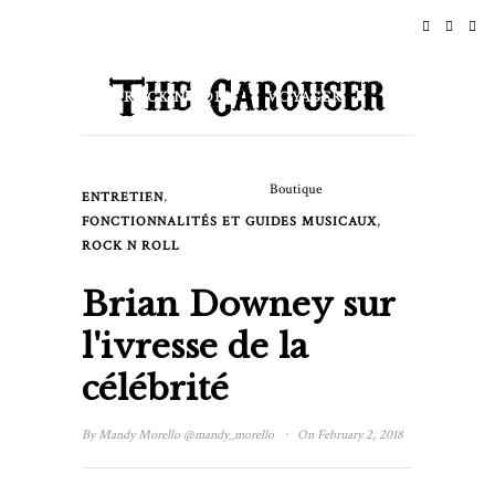
ACCUEIL
ACTUALITÉS
ROCK N ROLL
VOYAGER
STYLE DE VIE ET CULTURE
Boutique
,
ENTRETIEN
ÉVÉNEMENTS
,
FONCTIONNALITÉS ET GUIDES MUSICAUX
ROCK N ROLL
À PROPOS DE
Brian Downey sur
l'ivresse de la
célébrité
·
By
Mandy Morello
@mandy_morello
On February 2, 2018