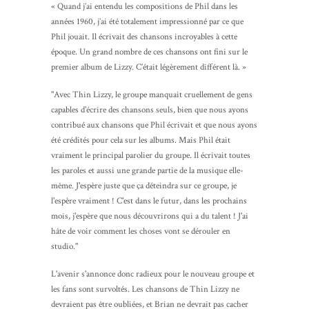
« Quand j’ai entendu les compositions de Phil dans les
années 1960, j’ai été totalement impressionné par ce que
Phil jouait. Il écrivait des chansons incroyables à cette
époque. Un grand nombre de ces chansons ont fini sur le
premier album de Lizzy. C’était légèrement différent là. »
"Avec Thin Lizzy, le groupe manquait cruellement de gens
capables d'écrire des chansons seuls, bien que nous ayons
contribué aux chansons que Phil écrivait et que nous ayons
été crédités pour cela sur les albums. Mais Phil était
vraiment le principal parolier du groupe. Il écrivait toutes
les paroles et aussi une grande partie de la musique elle-
même. J'espère juste que ça déteindra sur ce groupe, je
l'espère vraiment ! C'est dans le futur, dans les prochains
mois, j'espère que nous découvrirons qui a du talent ! J'ai
hâte de voir comment les choses vont se dérouler en
studio."
L'avenir s'annonce donc radieux pour le nouveau groupe et
les fans sont survoltés. Les chansons de Thin Lizzy ne
devraient pas être oubliées, et Brian ne devrait pas cacher