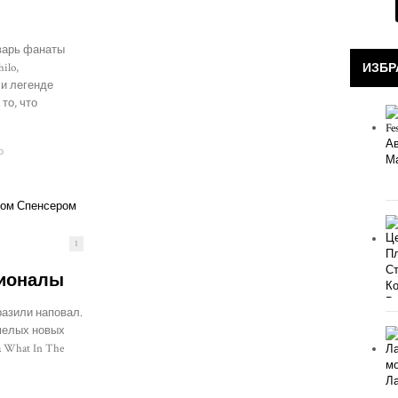
варь фанаты
ИЗБР
ilo,
 и легенде
то, что
о
1
ионалы
азили наповал.
мелых новых
 What In The