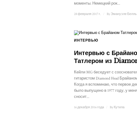
моменты. Немецкий рок...
28 февраля 2017 г.
/
By
Эмануэле Белль
ИНТЕРВЬЮ
Интервью с Брайан
Татлером из Diamo
Кейли MG беседует с соосновате
гитаристом Diamond Head Брайано
Когда я вспоминаю, что первое де
было выпущено в 1977 году, у мен
сносит...
16 декабря 2016 года
/
By
Кутила