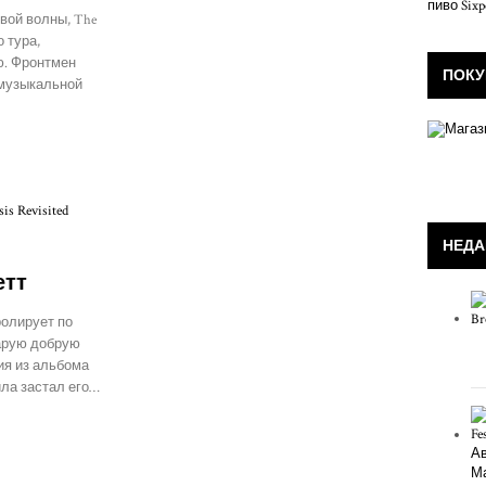
вой волны, The
 тура,
ю. Фронтмен
ПОКУ
 музыкальной
НЕДА
етт
ролирует по
тарую добрую
ия из альбома
ила застал его…