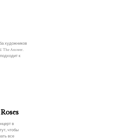
ба художников
с The Answer.
 подходит к
 Roses
онцерт в
тут, чтобы
мать все