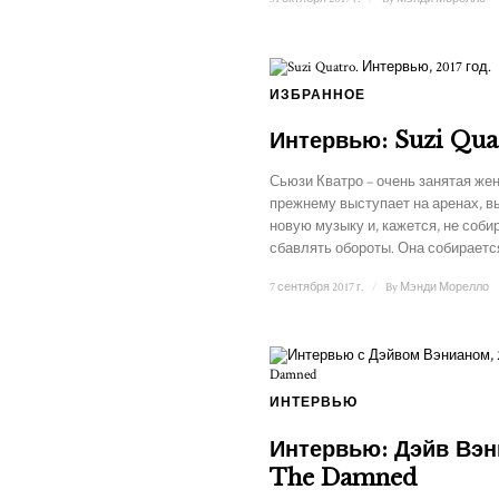
ИЗБРАННОЕ
Интервью: Suzi Qua
Сьюзи Кватро – очень занятая же
прежнему выступает на аренах, вы
новую музыку и, кажется, не соби
сбавлять обороты. Она собирается
7 сентября 2017 г.
/
By
Мэнди Морелло
ИНТЕРВЬЮ
Интервью: Дэйв Вэн
The Damned