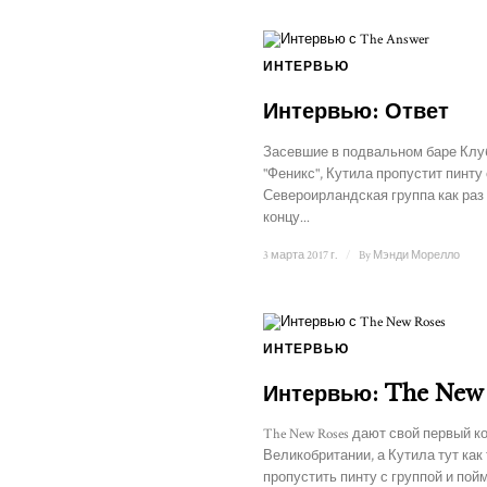
ИНТЕРВЬЮ
Интервью: Ответ
Засевшие в подвальном баре Клу
"Феникс", Кутила пропустит пинту 
Североирландская группа как раз
концу...
3 марта 2017 г.
/
By
Мэнди Морелло
ИНТЕРВЬЮ
Интервью: The New
The New Roses дают свой первый к
Великобритании, а Кутила тут как 
пропустить пинту с группой и пой