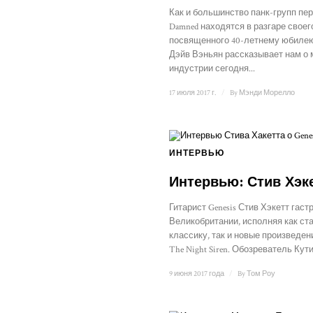
Как и большинство панк-групп пер
Damned находятся в разгаре своего
посвященного 40-летнему юбиле
Дэйв Вэньян рассказывает нам о
индустрии сегодня...
17 июля 2017 г.
/
By
Мэнди Морелло
ИНТЕРВЬЮ
Интервью: Стив Хэк
Гитарист Genesis Стив Хэкетт гаст
Великобритании, исполняя как с
классику, так и новые произведен
The Night Siren. Обозреватель Кут
9 июня 2017 года
/
By
Том Роу