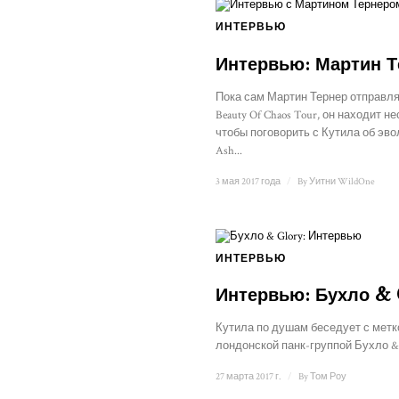
ИНТЕРВЬЮ
Интервью: Мартин Т
Пока сам Мартин Тернер отправля
Beauty Of Chaos Tour, он находит н
чтобы поговорить с Кутила об эв
Ash...
3 мая 2017 года
/
By
Уитни WildOne
ИНТЕРВЬЮ
Интервью: Бухло & 
Кутила по душам беседует с метк
лондонской панк-группой Бухло & Gl
27 марта 2017 г.
/
By
Том Роу