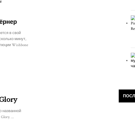
ёрнер
ется в свой
есколько минут,
олюции Wishbone
ПОСЛ
Glory
о названной
ory. ...