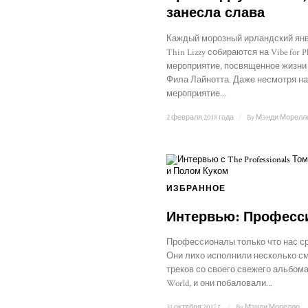
занесла слава
Каждый морозный ирландский ян
Thin Lizzy собираются на Vibe for Ph
мероприятие, посвященное жизни
Фила Лайнотта. Даже несмотря на 
мероприятие...
2 февраля 2018 года
/
By
Мэнди Морелл
ИЗБРАННОЕ
Интервью: Професс
Профессионалы только что нас ср
Они лихо исполнили несколько с
треков со своего свежего альбома
World, и они побаловали...
31 октября 2017 г.
/
By
Мэнди Морелло