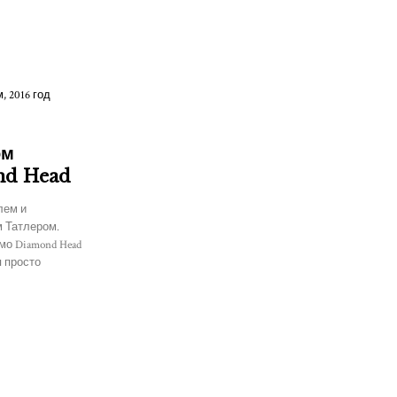
ом
nd Head
лем и
м Татлером.
мо Diamond Head
я просто