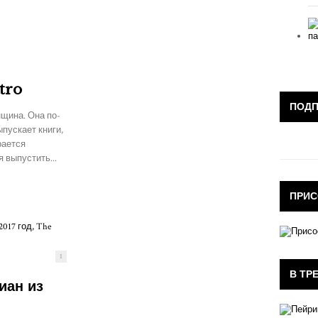
tro
ПОД
нщина. Она по-
пускает книги,
рается
 выпустить...
ПРИС
1
В ТР
иан из