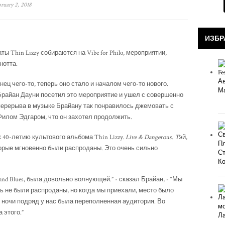
ruary 2, 2018
ИЗБР
Thin Lizzy собираются на Vibe for Philo, мероприятии,
нотта.
нец чего-то, теперь оно стало и началом чего-то нового.
Брайан Дауни посетил это мероприятие и ушел с совершенно
е перерыва в музыке Брайану так понравилось джемовать с
илом Эдгаром, что он захотел продолжить.
 40-летию культового альбома Thin Lizzy.
Live & Dangerous. T
эй,
орые мгновенно были распроданы. Это очень сильно
z and Blues, была довольно волнующей.” - сказал Брайан, - “Мы
ь не были распроданы, но когда мы приехали, место было
е ночи подряд у нас была переполненная аудитория. Во
 этого.”