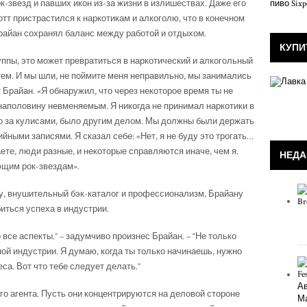
-звезд и павших икон из-за жизни в излишествах. Даже его
тт пристрастился к наркотикам и алкоголю, что в конечном
 Брайан сохранял баланс между работой и отдыхом.
КУПИ
руппы, это может превратиться в наркотический и алкогольный
тем. И мы шли, не поймите меня неправильно, мы занимались
Брайан. «Я обнаружил, что через некоторое время ты не
аполовину невменяемым. Я никогда не принимал наркотики в
ило за кулисами, было другим делом. Мы должны были держать
йными записями. Я сказал себе: «Нет, я не буду это трогать…
наете, люди разные, и некоторые справляются иначе, чем я.
НЕДА
ющим рок-звездам».
, внушительный бэк-каталог и профессионализм, Брайану
биться успеха в индустрии.
все аспекты.” – задумчиво произнес Брайан. – “Не только
ной индустрии. Я думаю, когда ты только начинаешь, нужно
са. Вот что тебе следует делать.”
о агента. Пусть они концентрируются на деловой стороне