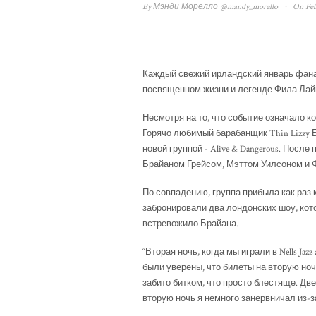
·
By
Мэнди Морелло
@mandy_morello
On Feb
Каждый свежий ирландский январь фанаты 
посвященном жизни и легенде Фила Лай
Несмотря на то, что событие означало ко
Горячо любимый барабанщик Thin Lizzy 
новой группой - Alive & Dangerous. Посл
Брайаном Грейсом, Мэттом Уилсоном и Ф
По совпадению, группа прибыла как раз к
забронировали два лондонских шоу, кот
встревожило Брайана.
“Вторая ночь, когда мы играли в Nells Jaz
были уверены, что билеты на вторую ноч
забито битком, что просто блестяще. Дв
вторую ночь я немного занервничал из-за