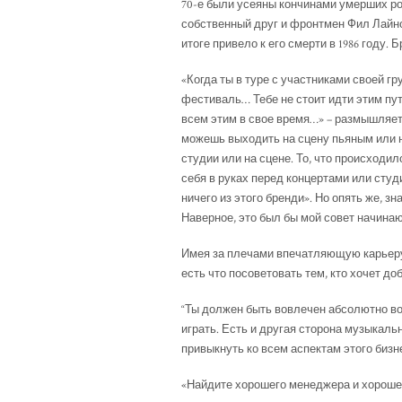
70-е были усеяны кончинами умерших рок
собственный друг и фронтмен Фил Лайно
итоге привело к его смерти в 1986 году.
«Когда ты в туре с участниками своей г
фестиваль… Тебе не стоит идти этим пу
всем этим в свое время…» – размышляет 
можешь выходить на сцену пьяным или н
студии или на сцене. То, что происход
себя в руках перед концертами или студи
ничего из этого бренди». Но опять же, з
Наверное, это был бы мой совет начина
Имея за плечами впечатляющую карьеру
есть что посоветовать тем, кто хочет до
“Ты должен быть вовлечен абсолютно во 
играть. Есть и другая сторона музыкаль
привыкнуть ко всем аспектам этого бизне
«Найдите хорошего менеджера и хорошег