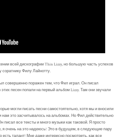
ении всей дискографии Thin Lizzy, но большую часть успехов
у соратнику Филу Лайнотту.
был совершенно поражен тем, что Фил играл. Он писал
 этих песен попали на первый альбом Lizzy. Там они звучали
оторые могли писать песни самостоятельно, хотя мы и вносили
 и нам это засчитывалось на альбомах. Но Фил действительно
н писал все тексты и много музыки как таковой. Я просто
е, я очень на это надеюсь! Это в будущем, в следующие пару
о есть талант! Мне даже интересно посмотреть, как все