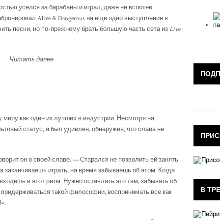
остью уселся за барабаны и играл, даже не вспотев.
 забронировал Alive & Dangerous на еще одно выступление в
ить песни, но по-прежнему брать большую часть сета из
Live
Читать далее
ПОД
 миру как один из лучших в индустрии. Несмотря на
товый статус, я был удивлен, обнаружив, что слава не
ПРИС
оворит он о своей славе. — Старался не позволить ей занять
а заканчиваешь играть, на время забываешь об этом. Когда
входишь в этот ритм. Нужно оставлять это там, забывать об
В ТР
 придерживаться такой философии, воспринимать все как
».