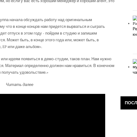
им, но если у вас есть хороший менеджер и хороший агент, это
 группа начала обсуждать работу над оригинальным
му что в конце концов нам придется вырваться и сыграть
удет отпуск в этом году - пойдем в студию и запишем
я. Может быть, в конце этого года или, может быть, в
 EP или даже альбом».
 или идеям появиться в демо-студии, таков план. Нам нужно
тся. Материал определенно должен нам нравиться. В конечном
им получать удовольствие.»
Читать далее
ПОС