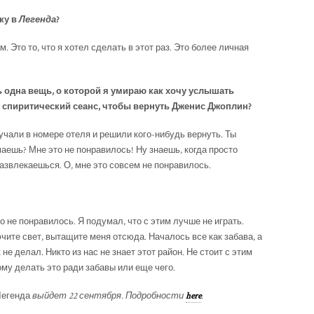
ку в
Легенда
?
. Это то, что я хотел сделать в этот раз. Это более личная
ть одна вещь, о которой я умираю как хочу услышать
и спиритический сеанс, чтобы вернуть Дженис Джоплин?
кучали в номере отеля и решили кого-нибудь вернуть. Ты
аешь? Мне это не понравилось! Ну знаешь, когда просто
азвлекаешься. О, мне это совсем не понравилось.
о не понравилось. Я подумал, что с этим лучше не играть.
лючите свет, вытащите меня отсюда. Началось все как забава, а
не делал. Никто из нас не знает этот район. Не стоит с этим
му делать это ради забавы или еще чего.
егенда
выйдет 22 сентября. Подробности
here
.