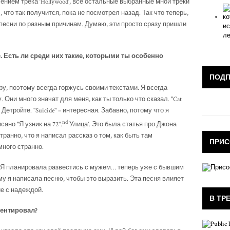
ением трека ‘Hollywood’, все остальные выбранные мной треки
 что так получится, пока не посмотрел назад. Так что теперь,
песни по разным причинам. Думаю, эти просто сразу пришли
е. Есть ли среди них такие, которыми ты особенно
ПОД
у, поэтому всегда горжусь своими текстами. Я всегда
 Они много значат для меня, как ты только что сказал. "Cat
о Детройте. "Suicide" – интересная. Забавно, потому что я
nd
сано "Я узник на 72".
Улица’. Это была статья про Джона
транно, что я написал рассказ о том, как быть там
ПРИС
много странно.
ня. Я планировала развестись с мужем… теперь уже с бывшим
му я написала песню, чтобы это выразить. Эта песня влияет
е с надеждой.
В ТР
ентировал?