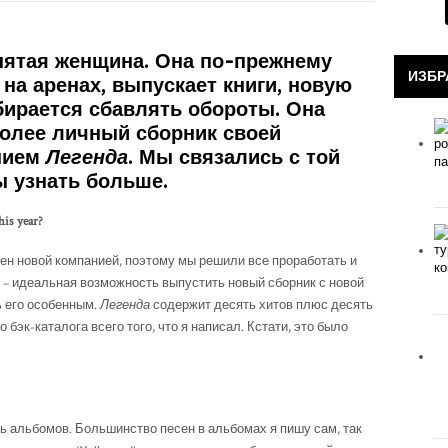
нятая женщина. Она по-прежнему
ИЗБР
на аренах, выпускает книги, новую
обирается сбавлять обороты. Она
более личный сборник своей
нием
Легенда
. Мы связались с той
ы узнать больше.
his year?
лен новой компанией, поэтому мы решили все проработать и
ур – идеальная возможность выпустить новый сборник с новой
ь его особенным.
Легенда
содержит десять хитов плюс десять
бэк-каталога всего того, что я написал. Кстати, это было
ь альбомов. Большинство песен в альбомах я пишу сам, так