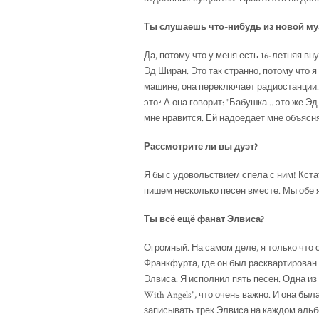
Ты слушаешь что-нибудь из новой му
Да, потому что у меня есть 16-летняя вн
Эд Ширан. Это так странно, потому что я 
машине, она переключает радиостанции. 
это? А она говорит: "Бабушка... это же Э
мне нравится. Ей надоедает мне объясня
Рассмотрите ли вы дуэт?
Я бы с удовольствием спела с ним! Кстат
пишем несколько песен вместе. Мы обе я
Ты всё ещё фанат Элвиса?
Огромный. На самом деле, я только что
Франкфурта, где он был расквартирован
Элвиса. Я исполнил пять песен. Одна и
With Angels", что очень важно. И она бы
записывать трек Элвиса на каждом альбо