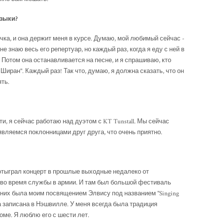
зыки?
учка, и она держит меня в курсе. Думаю, мой любимый сейчас -
не знаю весь его репертуар, но каждый раз, когда я еду с ней в
Потом она останавливается на песне, и я спрашиваю, кто
д Ширан". Каждый раз! Так что, думаю, я должна сказать, что он
ть.
и, я сейчас работаю над дуэтом с KT Tunstall. Мы сейчас
вляемся поклонницами друг друга, что очень приятно.
 отыграл концерт в прошлые выходные недалеко от
 во время службы в армии. И там был большой фестиваль
з них была моим посвящением Элвису под названием "Singing
ла записана в Нэшвилле. У меня всегда была традиция
ме. Я люблю его с шести лет.