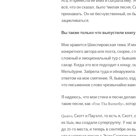
Ага, я принесла её вниз и сыграла ему. Я
всё, что он сказал, было "милая песня, С
признавать. Он не бесчувственный, он б
зацикливаться.
Вы также только что выпустили книгу
Мне нравится Шекспировская тема. И мно
конкретного автора или поэта, скорее, с
сложный и эмоциональный тур с бывшим…
сахар. Когда это все подходит к концу, 
Мельбурне. Забрела туда и обнаружила 
ответом на мое смятение. Я, бывало, езд
что письменное слово чрезвычайно важн
Я надеюсь, что мои стихи и песни делают
такие песни, как «Free The Butterfly», ко
Quatro, Скотт и Пауэлл, то есть я, Скотт
из Slade, мы создали супергруппу. У нас
до 20-го места, и теперь в сентябре он 