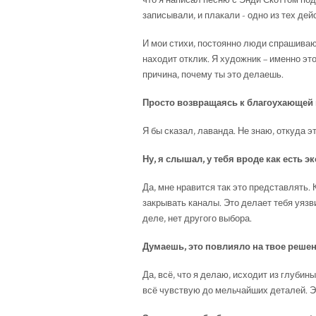
что я написал песню с Энди Скоттом под
записывали, и плакали - одно из тех де
И мои стихи, постоянно люди спрашивают,
находит отклик. Я художник – именно это
причина, почему ты это делаешь.
Просто возвращаясь к благоухающей п
Я бы сказал, лаванда. Не знаю, откуда 
Ну, я слышал, у тебя вроде как есть 
Да, мне нравится так это представлять. 
закрывать каналы. Это делает тебя уязв
деле, нет другого выбора.
Думаешь, это повлияло на твое решен
Да, всё, что я делаю, исходит из глубины
всё чувствую до мельчайших деталей. Э