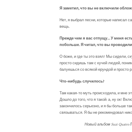
Я заметил, что вы не включили облож
Нет, я выбрал песни, которые написал сам
вещь.
Прежде чем я вас отпущу... У меня ес
побольше. Я читал, что вы проводил
О боже, и где ты это взял? Мы сидели, с
просто сидишь там с кучей людей, поним
балуешься со всякой ерундой и просто р
Что-нибудь случилось?
Там какая-то муть происходила, и мне эт
Дошло до того, что я такой: а, ну ок! Вк
закончилось серьезно, и я бы больше так 
связываться. Я бы не рекомендовал нико
Новый альбом Suzi Quatro
Л