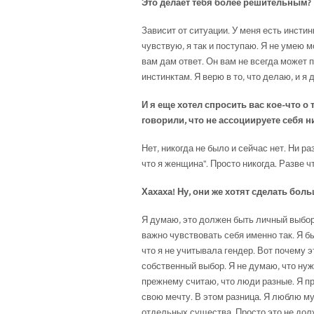
Это делает тебя более решительным?
Зависит от ситуации. У меня есть инстин
чувствую, я так и поступаю. Я не умею м
вам дам ответ. Он вам не всегда может 
инстинктам. Я верю в то, что делаю, и я
И я еще хотел спросить вас кое-что о
говорили, что не ассоциируете себя н
Нет, никогда не было и сейчас нет. Ни ра
что я женщина". Просто никогда. Разве чт
Хахаха! Ну, они же хотят сделать бо
Я думаю, это должен быть личный выбор
важно чувствовать себя именно так. Я 
что я не учитывала гендер. Вот почему 
собственный выбор. Я не думаю, что нуж
прежнему считаю, что люди разные. Я п
свою мечту. В этом разница. Я люблю м
отдельных существа. Просто это не дол