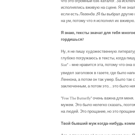
что это огромный бэк-каталог. За исключ
исполнялись вживую на сцене. Я не знал,
если есть
Легенда 2
Я бы выбрал другие 
на ум, потому что я исполнял их вживую.
Я знаю, тексты значат для тебя много
гордишься?
Ну, я не пишу художественную литератур
глубоко погружаюсь в тексты, когда пишу.
Size" – мне нравится эта, потому что она 
увидел заголовок в газете, где было напи
Леннона, а потом он так умер. Было так с
заключенным, а потом это… это было не
"Free The Butterfly" очень важна для ме
мужем. Это было нелегко сказать, поэто
на людей. Это прощание, но это прощани
Твой бывший муж когда-нибудь комм