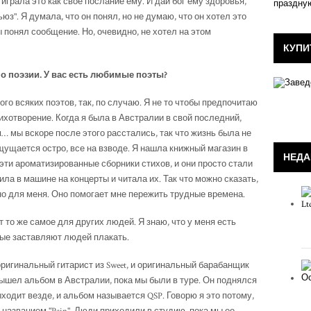
 играла это как своё послание ему. И дай бог ему здоровья,
ьюз". Я думала, что он понял, но не думаю, что он хотел это
ы понял сообщение. Но, очевидно, не хотел на этом
КУПИ
 о поэзии. У вас есть любимые поэты?
го всяких поэтов, так, по случаю. Я не то чтобы предпочитаю
тихотворение. Когда я была в Австралии в свой последний,
 мы вскоре после этого расстались, так что жизнь была не
ощущается остро, все на взводе. Я нашла книжный магазин в
НЕДА
эти ароматизированные сборники стихов, и они просто стали
ила в машине на концерты и читала их. Так что можно сказать,
о для меня. Оно помогает мне пережить трудные времена.
 то же самое для других людей. Я знаю, что у меня есть
торые заставляют людей плакать.
, оригинальный гитарист из Sweet, и оригинальный барабанщик
 вышел альбом в Австралии, пока мы были в туре. Он поднялся
выходит везде, и альбом называется QSP. Говорю я это потому,