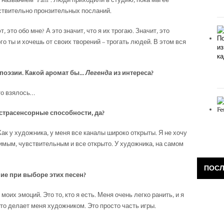
 названием "Pain". Люди приходили в студию, пока мы ее
йствительно пронзительных посланий.
 это обо мне? А это значит, что я их трогаю. Значит, это
го ты и хочешь от своих творений – трогать людей. В этом вся
оэзии. Какой аромат бы...
Легенда
из интереса?
это взялось…
экстрасенсорные способности, да?
Как у художника, у меня все каналы широко открыты. Я не хочу
имым, чувствительным и все открыто. У художника, на самом
ПОСЛ
ие при выборе этих песен?
 моих эмоций. Это то, кто я есть. Меня очень легко ранить, и я
то делает меня художником. Это просто часть игры.