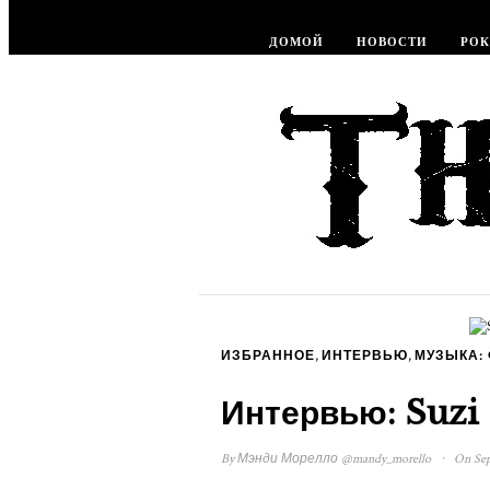
ДОМОЙ
НОВОСТИ
РОК
,
,
ИЗБРАННОЕ
ИНТЕРВЬЮ
МУЗЫКА:
Интервью: Suzi
·
By
Мэнди Морелло
@mandy_morello
On Sep