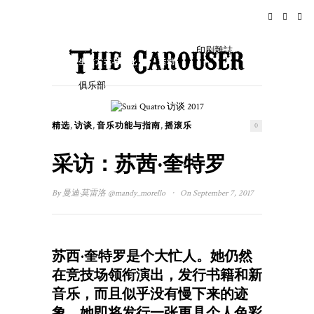
家
新闻
摇滚乐
旅行
印刷雜誌
生活方式与文化
活动
俱乐部
,
,
,
精选
访谈
音乐功能与指南
摇滚乐
0
采访：苏茜·奎特罗
·
By
曼迪·莫雷洛
@mandy_morello
On September 7, 2017
苏西·奎特罗是个大忙人。她仍然
在竞技场领衔演出，发行书籍和新
音乐，而且似乎没有慢下来的迹
象。她即将发行一张更具个人色彩