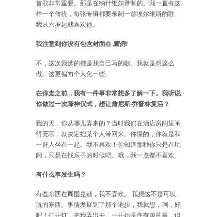
首歌非常重要。那是在纳什维尔录制的。我一直有这
样一个传统，每张专辑都要录制一首埃尔维斯的歌。
我从六岁起就喜欢他。
我注意到你没有包含封面在
圖例
?
不，这次我选的都是我自己写的歌。我就是想这么
做。这更偏向个人化一些。
在你走之前… 我有一件事非常想多了解一下。我听说
你做过一次降神仪式，想让詹尼斯·乔普林复活？
我的天，你从哪儿弄来的？当时我们在酒店房间里闲
得无聊，就决定把某个人带回来。你懂的，你就是和
一群人坐在一起。我不喜欢！你知道那种你只是在玩
闹，只是在找乐子的时候吧。哦，我一点都不喜欢。
有什么事发生吗？
有些东西在周围晃动，我不喜欢。 我想这不是可以
玩的东西。事情发展到了那个地步，我就想，啊，好
吧！打开灯，把我弄出去。一开始是件有趣的事，但