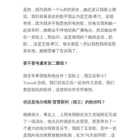
是的，因为我有一个16岁的孙女，她总是让我跟上潮
流。我目前最喜欢的歌手我认为是艾德·希兰。这很
奇怪，因为我并不熟悉他所有的歌，但每次我和她一
起坐车时，她都会不停地切换广播电台。然后她会停
在一首歌上，我会问，这是谁唱的？她就会说，奶
奶……这是艾德·希兰。每次都是！所以我想我得说我
喜欢他。她都受够了告诉我了。
要不要考慮來首二重唱？
我非常希望能和他合作！实际上，我正在和 KT
Tunstall 合唱。我们目前正在一起创作几首歌。我们
都是彼此的粉丝，这使得合作非常愉快。
你还是埃尔维斯·普雷斯利（猫王）的粉丝吗？
规模很大。事实上，上周末我刚在法兰克福附近完成
了一场演出，他当兵时就驻扎在那里。那里举办了一
个盛大的埃尔维斯音乐节。我唱了五首歌。其中一首
是我向埃尔维斯致敬的歌曲，名为“与天使同唱”，这