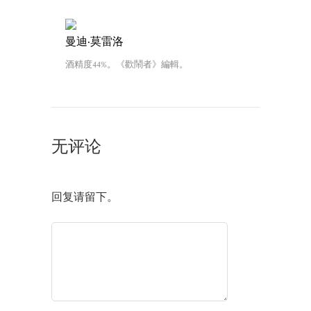
曼迪·莫雷洛
酒精度44%。《歡鬧者》編輯。
无评论
回复请留下。