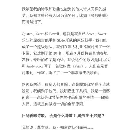
我希望我的诗歌和歌曲也能为其他人带来同样的感
受。我知道曾经有人因为我的歌，比如《释放蝴蝶》
而潸然泪下。
Quatro、Scott 和 Powell，也就是我自己 Scott，Sweet
乐队的原始吉他手和 Slade 乐队的原始鼓手 - 我们组
成了一个超级乐队。我们在澳大利亚巡演时出了一张
专辑。它达到了第 20 名，现在 9 月份将在其他各地
发行，专辑的名字是 QSP。我说这个的原因是因为我
和 Andy Scott 写了一首歌叫做《Pain》。人们在录音
时来到工作室，听哭了 - 一个非常凄美的歌曲。
然後我的詩，很多人都會問，這是關於你的嗎？這就
說明，我觸動了他們。說明產生了共鳴。我是一個藝
術家——這就是你希望你的作品所做的事情——觸動
人們。這就是你做這一切的全部原因。
回到香味诗歌。 会是什么味道？
圖例
出于兴趣？
我想说，薰衣草。我不知道这从何而来……