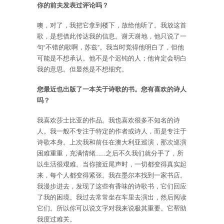
你的前夫发表过评论吗？
噢，对了，我把它拿到楼下，放给他听了。我放这首
歌，是想借此传达我的信息。谢天谢地，他只说了一
句“不错的歌啊，苏兹”。我当时觉得他明白了，但他
可能是不想承认。他不是个迟钝的人；他肯定会明白
我的意思。但显然是不想细究。
您最近也出版了一本关于诗歌的书。您有喜欢的诗人
吗？
我喜欢莎士比亚的作品。我也喜欢很多不知名的诗
人。我一般不专注于特定的作者或诗人，而是专注于
诗歌本身。上次我和前任在澳大利亚巡演，那次巡演
困难重重，充满情绪……之后不久我们就分手了，所
以生活很艰难。当你接近尾声时，一切都变得真实起
来，每个人都变得紧张。我在墨尔本找到一家书店。
我漫步进去，发现了这些有香味的诗歌书，它们回应
了我的困境。我过去常常坐在车里去演出，然后阅读
它们。所以你可以说文字对我来说极其重要。它帮助
我度过难关。