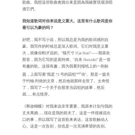
歌曲。我想這些歌曲會跳出來是因為我確實現場演唱
過它們。
我知道歌词对你来说意义重大。这里有什么歌词是你
最引以为豪的吗？
好吧，我不写小说，所以我总是为我的歌词感到自
豪。我写作的时候总是深入歌词。它们对我意义重
大，就像你刚才说的。“猫尺寸 (Cat Size)”——我喜欢
那首，因为它写的是底特律。“自杀 (Suicide)” 是一首
有趣的歌。这很有趣，因为我看到报纸上的一则标
nd
题，上面写着“我是 72 号的囚犯”
街”。那是一篇关
于约翰·列侬的文章，然后他就那样去世了。太奇怪
了，我写了一个关于在那里当囚犯的故事，然后
就……有点怪异。
《释放蝴蝶》对我来说非常重要。我原本计划与我的
丈夫离婚……现在是我的前夫了。这是一件很难说出
口的事，所以我写了这首歌来表达。这首歌触动人
心。这是一次告别，但也是一次充满希望的告别。