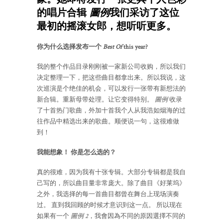
的唱片合辑
圖例
我们采访了这位
最初的摇滚女郎，想听听更多。
你为什么选择发布一个
Best Of
this year?
我的整个作品目录刚刚被一家新公司收购，所以我们
决定整理一下，把这些曲目都拿出来。所以我说，这
次巡演是个绝佳的机会，可以发行一张带有新想法的
新合辑。重新母带处理。让它变得特别。
圖例
收录
了十首热门歌曲，外加十首我个人从我浩如烟海的过
往作品中精选出来的歌曲。顺便说一句，这很难做
到！
我能想象！ 你是怎么选的？
真的很难，因为我有十张专辑。大部分专辑都是我自
己写的，所以曲目量非常庞大。除了曲目《好莱坞》
之外，我选择的每一首曲目都曾在舞台上现场演奏
过。 直到我回顾的时候才意识到这一点。 所以现在
如果有一个
圖例 2
，我會因為不同的原因選擇不同的