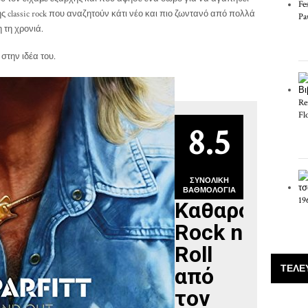
ης classic rock που αναζητούν κάτι νέο και πιο ζωντανό από πολλά
τη χρονιά.
στην ιδέα του.
8.5
ΣΥΝΟΛΙΚΉ
ΒΑΘΜΟΛΟΓΊΑ
Καθαρό
Rock n
Roll
ΤΕΛΕ
από
τον