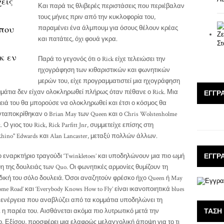
χεις
Και παρά τις θλιβερές περιστάσεις που περιέβαλαν
τους μήνες πριν από την κυκλοφορία του,
 που
παραμένει ένα άλμπουμ για όσους θέλουν κρέας
και πατάτες, όχι φουά γκρα.
κ εν
Παρά το γεγονός ότι ο Rick είχε τελειώσει την
ηχογράφηση των κιθαριστικών και φωνητικών
μερών του, είχε προγραμματιστεί μια ηχογράφηση
μμάτια δεν είχαν ολοκληρωθεί πλήρως όταν πέθανε ο Rick. Μια
ΕΓΓΡ
λειά του θα μπορούσε να ολοκληρωθεί και έτσι ο κόσμος θα
ταποκρίθηκαν ο Brian May των Queen και ο Chris Wolstenholme
Ο γιος του Rick, Rick Parfitt Jnr, συμμετείχε επίσης στη
Rhino" Edwards και Alan Lancaster, μεταξύ πολλών άλλων.
ΕΓΓΡ
εναρκτήριο τραγούδι ‘Twinkletoes’ και υποδηλώνουν μια πιο ωμή
της δουλειάς των Quo. Οι φωνητικές αρμονίες θυμίζουν τη
η δική του σόλο δουλειά. Όσοι αναζητούν φρέσκο ήχο Queen ή May
e Road’ και ‘Everybody Knows How to Fly’ είναι ικανοποιητικά blues
. Η ενέργεια που αναβλύζει από τα κομμάτια υποδηλώνει τη
ΤΆΣΗ
 η παρέα του. Αισθάνεται ακόμα πιο λυτρωτικό μετά την
 Εξίσου, προσφέρει μια ελαφρώς μελαγχολική άποψη για το τι