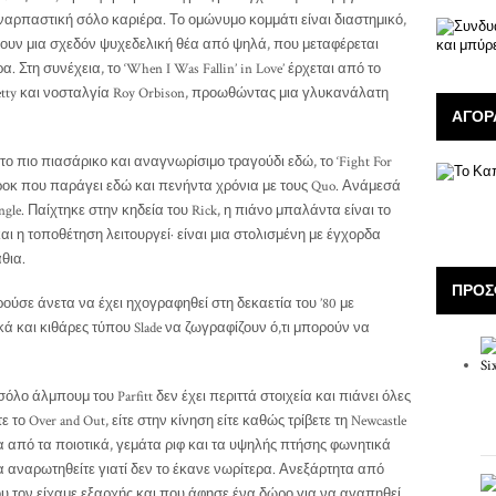
αρπαστική σόλο καριέρα. Το ομώνυμο κομμάτι είναι διαστημικό,
ν μια σχεδόν ψυχεδελική θέα από ψηλά, που μεταφέρεται
 Στη συνέχεια, το ‘When I Was Fallin’ in Love’ έρχεται από το
tty και νοσταλγία Roy Orbison, προωθώντας μια γλυκανάλατη
ΑΓΟΡ
 το πιο πιασάρικο και αναγνωρίσιμο τραγούδι εδώ, το ‘Fight For
το ροκ που παράγει εδώ και πενήντα χρόνια με τους Quo. Ανάμεσά
ingle. Παίχτηκε στην κηδεία του Rick, η πιάνο μπαλάντα είναι το
αι η τοποθέτηση λειτουργεί· είναι μια στολισμένη με έγχορδα
θια.
ΠΡΌΣ
ορούσε άνετα να έχει ηχογραφηθεί στη δεκαετία του ’80 με
κά και κιθάρες τύπου Slade να ζωγραφίζουν ό,τι μπορούν να
όλο άλμπουμ του Parfitt δεν έχει περιττά στοιχεία και πιάνει όλες
το Over and Out, είτε στην κίνηση είτε καθώς τρίβετε τη Newcastle
 από τα ποιοτικά, γεμάτα ριφ και τα υψηλής πτήσης φωνητικά
 αναρωτηθείτε γιατί δεν το έκανε νωρίτερα. Ανεξάρτητα από
υ τον είχαμε εξαρχής και που άφησε ένα δώρο για να αγαπηθεί