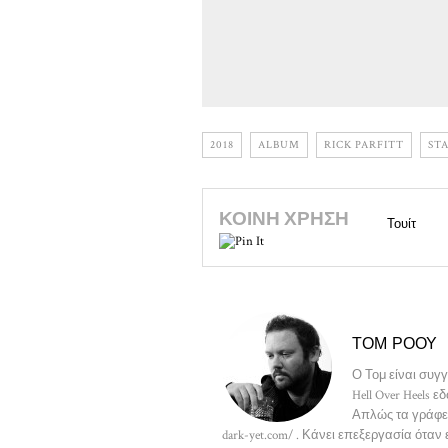
2018
ALBUM
RICK PARFITT
ST
ΚΟΙΝΉ ΧΡΉΣΗ
Τουίτ
ΤΟΜ ΡΌΟΥ
Ο Τομ είναι συγ
Hell Over Heels 
Απλώς τα γράφει 
dark-yet.com/ . Κάνει επεξεργασία όταν