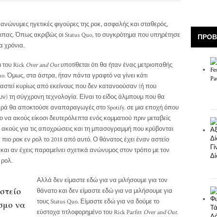
ιο ανώνυμες ηγετικές φιγούρες της ροκ, ασφαλής και σταθερός,
ιπας. Όπως ακριβώς οι Status Quo, το συγκρότημα που υπηρέτησε
ΠΡΟΒ
α χρόνια.
 του Rick
Over and Out
υποτίθεται ότι θα ήταν ένας μετριοπαθής
o. Όμως, στα άστρα, ήταν πάντα γραφτό να γίνει κάτι
αστεί κυρίως από εκείνους που δεν κατανοούσαν (ή που
) τη σύγχρονη τεχνολογία. Είναι το είδος άλμπουμ που θα
ρά θα αποκτούσε αναπαραγωγές στο Spotify. σε μια εποχή όπου
ο να ακούς είκοσι δευτερόλεπτα ενός κομματιού πριν μεταβείς
α ακούς για τις αποχρώσεις και τη μπασογραμμή που κρύβονται
 πιο ροκ εν ρολ το 2018 από αυτό. Ο θάνατος έχει έναν αστείο
 και αν έχεις παραμείνει σχετικά ανώνυμος στον τρόπο με τον
 ρολ.
Αλλά δεν είμαστε εδώ για να μιλήσουμε για τον
στείο
θάνατο και δεν είμαστε εδώ για να μιλήσουμε για
τους Status Quo. Είμαστε εδώ για να δούμε το
σμο να
εύστοχα τιτλοφορημένο του Rick Parfitt
Over and Out
.