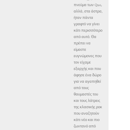
πνεύμα των Quo,
αλλά, στα άστρα,
ήταν πάντα
γραφτό να γίνει
κάτι περισσότερο
από αυτό. Θα
πρέπει να
είμαστε
ευγνώμονες που
τον είχαμε
εξαρχής και που
άφησε ένα δώρο
για να αγαπηθεί
από τους
θαυμαστές του
και τους λάτρεις
της κλασικής ροκ
που αναζητούν
κάτι νέο και πιο
ζωντανό από