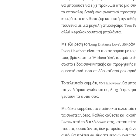
θα μπορούσε να είχε προκύψει από μια συν
τα επαναλαμβανόμενα φωνητικά προσφέρου
κομψά από συνθεσάιζερ και αυτή την κιθάρα.
πουθενά με μια μεγάλη ατμόσφαιρα Tom Pe
αλλά κεφαλοκρουστική μπαλάντα.
Με εξαίρεση το ‘Long Distance Love’, μακράν
Every Heartbeat’ είναι το πιο παρόμοιο με 
τους βρίσκεται το ‘Without You’, το πρώτο s
σωστό είδος συγκινητικής και προφητικής κ
ομορφιά ανάμεσα σε δύο καθαρά ροκ αγκά
Το τελευταίο κομμάτι, το ‘Halloween’, θα μπ
παιχνιδιάρικα synths και ουρλιαχτά φωνητι
γευτούν τα αυτιά σας.
Με δέκα κομμάτια, το πρώτο και τελευταίο σ
τις σωστές νότες. Καθώς κάθεστε και ακούτε 
Brown από το διπλό denim σας, κάπου πέρα
που παρουσιάζονται, δεν μπορείτε παρά να
αυτό, θα πρέπει να είμαστε ευγνώμονες πο