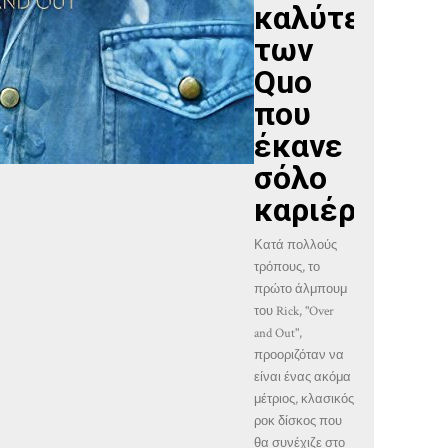
καλύτερο
των
Quo
που
έκανε
σόλο
καριέρα
Κατά πολλούς
τρόπους, το
πρώτο άλμπουμ
του Rick, "Over
and Out",
προοριζόταν να
είναι ένας ακόμα
μέτριος, κλασικός
ροκ δίσκος που
θα συνέχιζε στο