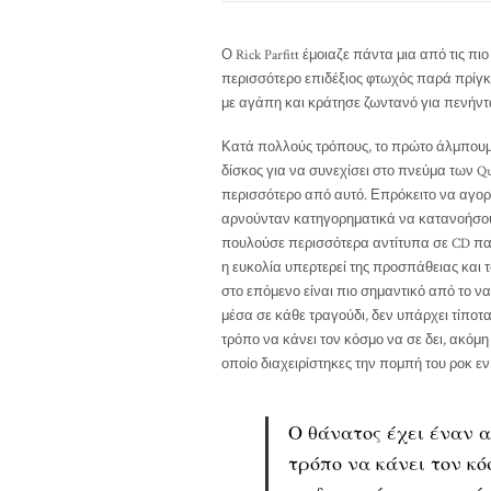
Ο Rick Parfitt έμοιαζε πάντα μια από τις π
περισσότερο επιδέξιος φτωχός παρά πρίγκ
με αγάπη και κράτησε ζωντανό για πενήντ
Κατά πολλούς τρόπους, το πρώτο άλμπουμ
δίσκος για να συνεχίσει στο πνεύμα των Qu
περισσότερο από αυτό. Επρόκειτο να αγορ
αρνούνταν κατηγορηματικά να κατανοήσουν
πουλούσε περισσότερα αντίτυπα σε CD πα
η ευκολία υπερτερεί της προσπάθειας και τ
στο επόμενο είναι πιο σημαντικό από το ν
μέσα σε κάθε τραγούδι, δεν υπάρχει τίποτα
τρόπο να κάνει τον κόσμο να σε δει, ακόμη
οποίο διαχειρίστηκες την πομπή του ροκ εν
Ο θάνατος έχει έναν α
τρόπο να κάνει τον κό