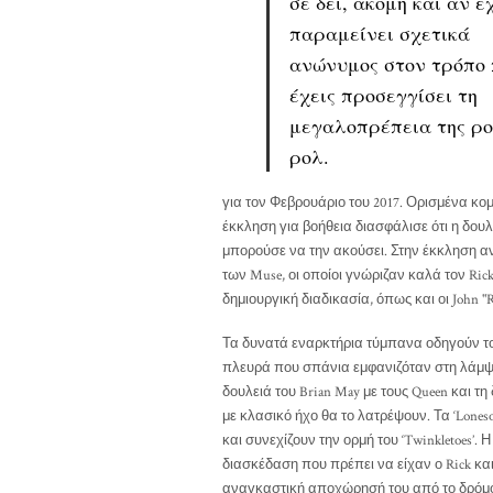
σε δει, ακόμη και αν έ
παραμείνει σχετικά
ανώνυμος στον τρόπο
έχεις προσεγγίσει τη
μεγαλοπρέπεια της ρο
ρολ.
για τον Φεβρουάριο του 2017. Ορισμένα κο
έκκληση για βοήθεια διασφάλισε ότι η δου
μπορούσε να την ακούσει. Στην έκκληση αν
των Muse, οι οποίοι γνώριζαν καλά τον Rick. 
δημιουργική διαδικασία, όπως και οι John "
Τα δυνατά εναρκτήρια τύμπανα οδηγούν το 
πλευρά που σπάνια εμφανιζόταν στη λάμψη 
δουλειά του Brian May με τους Queen και τ
με κλασικό ήχο θα το λατρέψουν. Τα ‘Lonesom
και συνεχίζουν την ορμή του ‘Twinkletoes’
διασκέδαση που πρέπει να είχαν ο Rick και
αναγκαστική αποχώρησή του από το δρόμο.