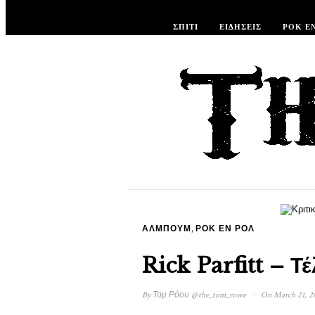
ΣΠΊΤΙ
ΕΙΔΉΣΕΙΣ
ΡΟΚ Ε
,
ΆΛΜΠΟΥΜ
ΡΟΚ ΕΝ ΡΟΛ
Rick Parfitt – Τ
·
By
Τομ Ρόου
@the_tom_rowe
On March 21, 2