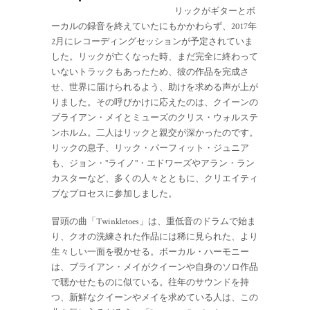
リックがギターとボ
ーカルの録音を終えていたにもかかわらず、2017年
2月にレコーディングセッションが予定されていま
した。リックが亡くなった時、まだ完全に終わって
いないトラックもあったため、彼の作品を完成さ
せ、世界に届けられるよう、助けを求める声が上が
りました。その呼びかけに応えたのは、クイーンの
ブライアン・メイとミューズのクリス・ウォルステ
ンホルム。二人はリックと親交が深かったのです。
リックの息子、リック・パーフィット・ジュニア
も、ジョン・"ライノ"・エドワーズやアラン・ラン
カスターなど、多くの人々とともに、クリエイティ
ブなプロセスに参加しました。
冒頭の曲「Twinkletoes」は、重低音のドラムで始ま
り、クオの洗練された作品には稀に見られた、より
生々しい一面を覗かせる。ボーカル・ハーモニー
は、ブライアン・メイがクイーンや自身のソロ作品
で聴かせたものに似ている。往年のサウンドを持
つ、新鮮なクイーンやメイを求めている人は、この