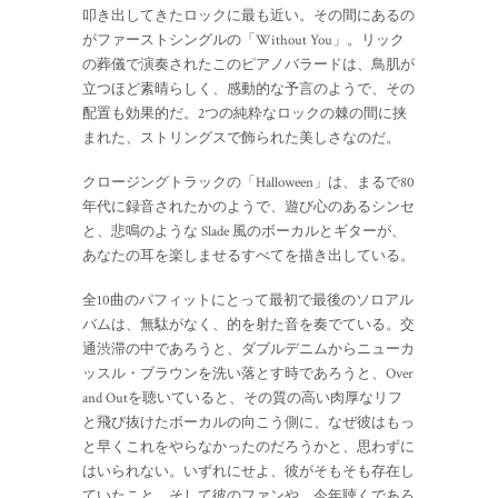
叩き出してきたロックに最も近い。その間にあるの
がファーストシングルの「Without You」。リック
の葬儀で演奏されたこのピアノバラードは、鳥肌が
立つほど素晴らしく、感動的な予言のようで、その
配置も効果的だ。2つの純粋なロックの棘の間に挟
まれた、ストリングスで飾られた美しさなのだ。
クロージングトラックの「Halloween」は、まるで80
年代に録音されたかのようで、遊び心のあるシンセ
と、悲鳴のような Slade 風のボーカルとギターが、
あなたの耳を楽しませるすべてを描き出している。
全10曲のパフィットにとって最初で最後のソロアル
バムは、無駄がなく、的を射た音を奏でている。交
通渋滞の中であろうと、ダブルデニムからニューカ
ッスル・ブラウンを洗い落とす時であろうと、Over
and Outを聴いていると、その質の高い肉厚なリフ
と飛び抜けたボーカルの向こう側に、なぜ彼はもっ
と早くこれをやらなかったのだろうかと、思わずに
はいられない。いずれにせよ、彼がそもそも存在し
ていたこと、そして彼のファンや、今年聴くであろ