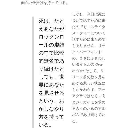
面白い仕掛けを持っている。
しかし、今日は死に
死は、たと
ついて話すために来
たのでも、ステイタ
えあなたが
ス・クォーについて
ロックンロ
話すために来たので
ールの虚飾
もありません。リッ
の中で比較
ク・パーフィット
の、まさにふさわし
的無名であ
いタイトルの
Over
り続けたと
and Out
. そして、リ
しても、世
リース前の数ヶ月を
界にあなた
めぐる悲しい状況に
もかかわらず、フォ
を見させる
アグラではなく、肉
という、お
とジャガイモを求め
かしなやり
る人々のためのアル
バムであり続けてい
方を持って
る。
いる。