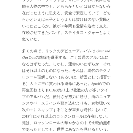
リック・パーフィットは、常にロック界の表舞台を
飾る人物の中でも、どちらかといえば目立たない存
在だったように思える。安全で安定していて、どち
らかといえば王子というよりは抜け目のない貧民と
いったところか。彼が50年間も愛情を込めて支え、
存続させてきたバンド、ステイタス・クォーとよく
似ていた。
多くの点で、リックのデビューアルバムは
Over and
Out
Quoの路線を継承する、ごく普通のアルバムに
なるはずだった。しかし、運命のいたずらか、それ
はそれ以上のものになった。それは、現代のテクノ
ロジーを理解しない（あるいは、断固として拒否す
る）人々に主に買われる運命にあった。Spotifyでの
再生回数よりもCDの売り上げ枚数の方が多いタイ
プのアルバムだ。便利さが努力に勝り、曲のニュア
ンスやベースラインを聴き込むよりも、20秒聴いて
次の曲にスキップすることが重要な時代において、
2018年にそれ以上のロックンロールは存在しない。
死は、ロックンロールの華やかさの中で比較的無名
であったとしても、世界にあなたを見せるという、