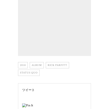
2018
ALBUM
RICK PARFITT
STATUS QUO
ツイート