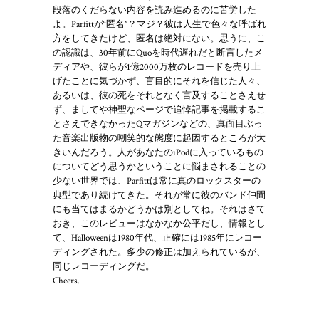
段落のくだらない内容を読み進めるのに苦労した
よ。Parfittが“匿名”？マジ？彼は人生で色々な呼ばれ
方をしてきたけど、匿名は絶対にない。思うに、こ
の認識は、30年前にQuoを時代遅れだと断言したメ
ディアや、彼らが1億2000万枚のレコードを売り上
げたことに気づかず、盲目的にそれを信じた人々、
あるいは、彼の死をそれとなく言及することさえせ
ず、ましてや神聖なページで追悼記事を掲載するこ
とさえできなかったQマガジンなどの、真面目ぶっ
た音楽出版物の嘲笑的な態度に起因するところが大
きいんだろう。人があなたのiPodに入っているもの
についてどう思うかということに悩まされることの
少ない世界では、Parfittは常に真のロックスターの
典型であり続けてきた。それが常に彼のバンド仲間
にも当てはまるかどうかは別としてね。それはさて
おき、このレビューはなかなか公平だし、情報とし
て、Halloweenは1980年代、正確には1985年にレコー
ディングされた。多少の修正は加えられているが、
同じレコーディングだ。
Cheers.