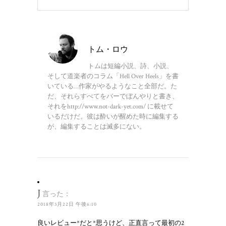
トム・ロウ
トムは短編小説、詩、小説、
そして道楽者のコラム「Hell Over Heels」を書
いている…作家がやるようなこと全部だ。た
だ、それらすべてをバーでぼんやりと書き、
それをhttp://www.not-dark-yet.com/ に載せて
いるだけだ。彼は酔いが醒めた時に編集する
が、編集することは滅多にない。
J
言った：
2018年3月22日 午後6:10
良いレビュー*だと*思うけど、正直言って最初の2