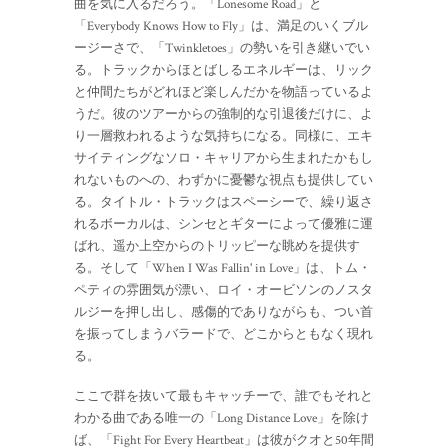
曲を気に入るだろう。「Lonesome Road」と
「Everybody Knows How to Fly」は、満足のいくブル
ージーさで、「Twinkletoes」の勢いを引き継いでい
る。トラックからほとばしるエネルギーは、リック
と仲間たちがどれほど楽しんだかを物語っているよ
うだ。彼のツアーからの強制的な引退後だけに、よ
り一層救われるような気持ちになる。同様に、エキ
サイティングなソロ・キャリアから生まれたかもし
れないものへの、わずかに憂鬱な視点も提供してい
る。タイトル・トラックはスペーシーで、繰り返さ
れるボーカルは、シンセとギターによって優雅に運
ばれ、遥か上空からのトリッピーな眺めを提供す
る。そして「When I Was Fallin' in Love」は、トム・
ペティの雰囲気が漂い、ロイ・オービソンのノスタ
ルジーを押し出し、感傷的でありながらも、つい首
を振ってしまうバラードで、どこからともなく現れ
る。
ここで群を抜いて最もキャッチーで、誰でもそれと
わかる曲である唯一の「Long Distance Love」を除け
ば、「Fight For Every Heartbeat」は彼がクオと50年間