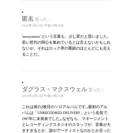
匿名
言った：
2018年3月23日 午後12時30分
‘anonymous’ という言葉も、少し変だと思いました。
若い世代の関心を集めているとは言えないかもしれ
ないが、それはロック界の重鎮のほとんどにも言え
ることだ。
ダグラス・マクスウェル
言った：
2018年4月11日 午後10時18分
これは彼の2枚目のソロアルバムです,,,最初のアル
バムは「UNRECODRED DELIVERY」という名前で、
1987年に未発表でした,,,なぜなら、マネージメント
とレコーディングスタジオのスタッフが、音量が大
きすぎるとか、誰がアーティストなのかとか言った