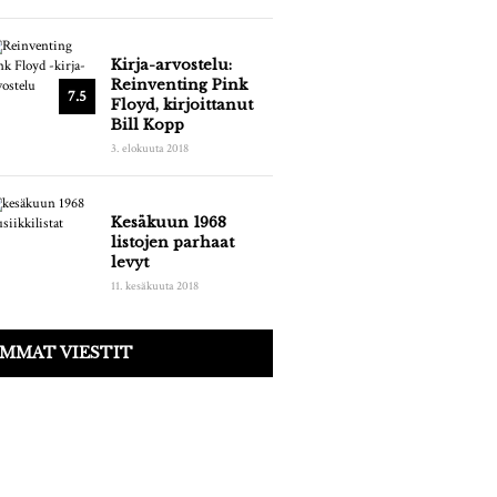
Kirja-arvostelu:
Reinventing Pink
7.5
Floyd, kirjoittanut
Bill Kopp
3. elokuuta 2018
lta,
Kesäkuun 1968
listojen parhaat
levyt
11. kesäkuuta 2018
MMAT VIESTIT