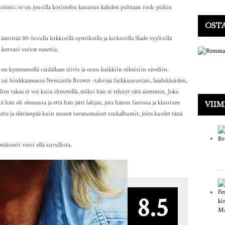
s toimii; se on jousilla koristeltu kauneus kahden puhtaan rock-piikin
OSTA
nittää 80-luvulla leikkisillä syntikoilla ja kirkuvilla Slade-tyylisillä
ä korvasi voivat nauttia.
n kymmenellä raidallaan tiivis ja osuu kaikkiin oikeisiin säveliin.
 tai hinkkaamassa Newcastle Brown -tahroja farkkuasustasi, laadukkaiden,
alien takaa ei voi kuin ihmetellä, miksi hän ei tehnyt tätä aiemmin. Joka
ttä hän oli olemassa ja että hän jätti lahjan, jota hänen faninsa ja klassisen
VIIM
uutta ja elävämpää kuin monet tavanomaiset rockalbumit, joita kuulet tänä
täisesti voisi olla surullista.
8.5