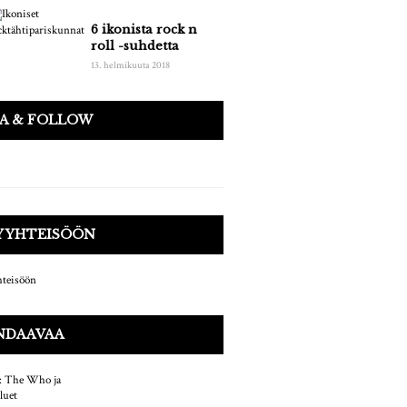
6 ikonista rock n
roll -suhdetta
13. helmikuuta 2018
AA & FOLLOW
Y YHTEISÖÖN
NDAAVAA