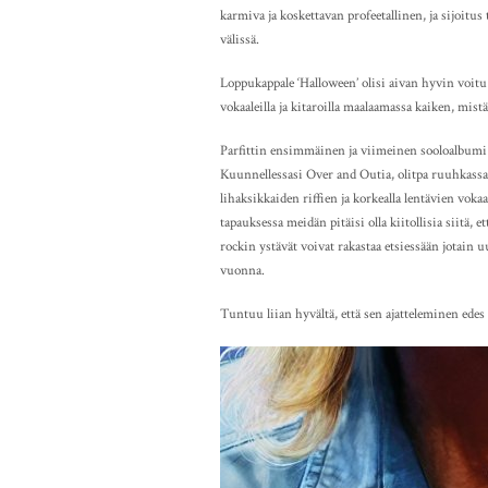
karmiva ja koskettavan profeetallinen, ja sijoitu
välissä.
Loppukappale ‘Halloween’ olisi aivan hyvin voitu ää
vokaaleilla ja kitaroilla maalaamassa kaiken, mist
Parfittin ensimmäinen ja viimeinen sooloalbumi o
Kuunnellessasi Over and Outia, olitpa ruuhkassa
lihaksikkaiden riffien ja korkealla lentävien voka
tapauksessa meidän pitäisi olla kiitollisia siitä, e
rockin ystävät voivat rakastaa etsiessään jotain 
vuonna.
Tuntuu liian hyvältä, että sen ajatteleminen edes e