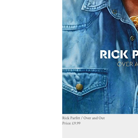
Rick Parfitt / Over and Out
Price:
£9.99