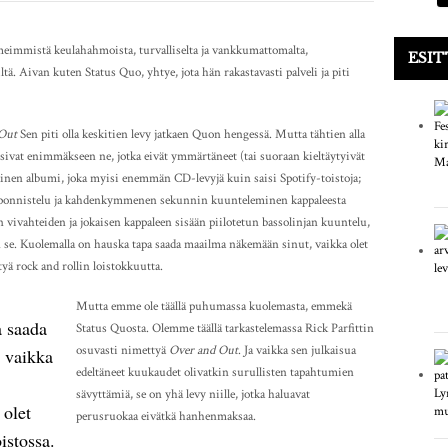
ymeimmistä keulahahmoista, turvalliselta ja vankkumattomalta,
ESIT
tä. Aivan kuten Status Quo, yhtye, jota hän rakastavasti palveli ja piti
Out
Sen piti olla keskitien levy jatkaen Quon hengessä. Mutta tähtien alla
isivat enimmäkseen ne, jotka eivät ymmärtäneet (tai suoraan kieltäytyivät
inen albumi, joka myisi enemmän CD-levyjä kuin saisi Spotify-toistoja;
 ponnistelu ja kahdenkymmenen sekunnin kuunteleminen kappaleesta
vivahteiden ja jokaisen kappaleen sisään piilotetun bassolinjan kuuntelu,
se. Kuolemalla on hauska tapa saada maailma näkemään sinut, vaikka olet
yä rock and rollin loistokkuutta.
Mutta emme ole täällä puhumassa kuolemasta, emmekä
a saada
Status Quosta. Olemme täällä tarkastelemassa Rick Parfittin
osuvasti nimettyä
Over and Out
. Ja vaikka sen julkaisua
 vaikka
edeltäneet kuukaudet olivatkin surullisten tapahtumien
sävyttämiä, se on yhä levy niille, jotka haluavat
 olet
perusruokaa eivätkä hanhenmaksaa.
istossa.