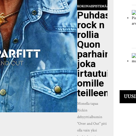
KOKONAISPISTEMÄÄRÄ
Puhdasta
rock n
rollia
Quon
parhaimmisto
joka
irtautui
omille
teilleen
UUSI
Monella tapaa
Rickin
debyyttialbumin
"Over and Out" piti
olla vain yksi