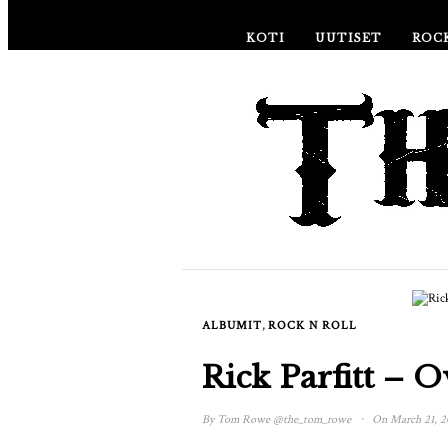
KOTI
UUTISET
ROC
,
ALBUMIT
ROCK N ROLL
Rick Parfitt – 
·
By
Tom Rowe
@the_tom_rowe
On March 21, 2