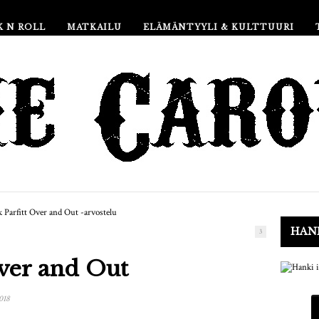
K N ROLL
MATKAILU
ELÄMÄNTYYLI & KULTTUURI
HANK
3
Over and Out
018