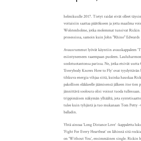
helmikuulle 2017. Tietyt raidat eivät olleet täys
voitaisiin saattaa päätökseen ja jotta maailma v
Wolstenholme, jotka molemmat tunsivat Rickin hy
prosessissa, samoin kuin John "Rhino" Edwards 
Avausrummut lyövät käyntiin avauskappaleen ‘Twi
esiintyneeseen raaempaan puoleen. Lauluharmon
soolotuotantonsa parissa. Ne, jotka etsivät uutta
‘Everybody Knows How to Fly’ ovat tyydyttävän bl
tihkuva energia vihjaa siitä, kuinka hauskaa Ric
pakollisen eläkkeelle jäämisensä jälkeen itse tie
jännittävä sooloura olisi voinut tuoda tullessaan
trippimäisen näkymän ylhäältä, jota syntetisaattor
tulee kuin tyhjästä ja tuo mukanaan Tom Petty -v
balladin.
Yhtä ainoaa ‘Long Distance Love’ -kappaletta luku
‘Fight For Every Heartbeat’ on lähinnä sitä rock
on ‘Without You’, ensimmäinen single. Rickin haut