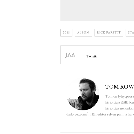
2018
ALBUM
RICK PARFITT
ST
JAA
Twiitti
TOM ROW
Tom on lyhytprosais
kirjoittaja täällä R
kirjoittaa ne kaikk
dark-yet.com/ . Hän editoi selvin päin ja harv