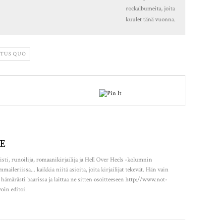
rockalbumeita, joita
kuulet tänä vuonna.
ATUS QUO
E
ti, runoilija, romaanikirjailija ja Hell Over Heels -kolumnin
emmaileriissa... kaikkia niitä asioita, joita kirjailijat tekevät. Hän vain
i hämärästi baarissa ja laittaa ne sitten osoitteeseen http://www.not-
oin editoi.