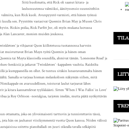
Siitä huolimatta, että Rick oli saanut kitara- ja
lauluosuutensa valmiiksi, äänityssessio suunniteltiin
in valmiita, kun Rick kuoli. Avunpyyntö varmisti, että hänen työnsä
oisi kuulla sen. Pyyntöön vastasivat Queenin Brian May ja Musen Chris
vin. Rickin poika, Rick Parfitt Jnr, oli myös mukana luovassa
ja Alan Lancaster, monien muiden joukossa.
TIL
nkletoes’ ja vihjaavat Quon kiillotetussa tuotannossa harvoin
iat muistuttavat Brian Mayn työtä Queenin ja hänen oman
 Queenia tai Mayta klassisella soundilla, ahmivat tämän. ‘Lonesome Road’ ja
ues-henkisiä ja jatkavat ‘Twinkletoes’ -kappaleen vauhtia. Raidoilta
killä ja kumppaneilla on ollut. Se tuntuu sitäkin lunastavammalta hänen
LIIT
n päältä. Samalla se tarjoaa hieman melankolisen näkymän siihen, mitä
. Nimikappale on avaruudellinen, toistuvat laulut tarjoavat lähes
it ja kitara kannattelevat tyylikkäästi. Sitten ‘When I Was Fallin’ in Love’
ibaa ja Roy Orbison -nostalgiaa, tarjoten imelän, mutta päätä nyökyttävän
TRE
un ottamatta, joka on ylivoimaisesti tarttuvin ja tunnistettavin tässä,
ia, jota hän on jauhanut viisikymmentä vuotta Quon kanssa. Niiden välissä
ajaisissa soitettu pianoballadi on juuri oikealla tavalla selkäpiitä