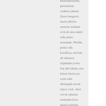
keskinkertainen,
perinteinen
rocklevy jatkaen
Quon hengessä,
mutta tähtien
asennon mukaan
siitä oli aina määrä
tulla jotain
enemmän. Meidän
pitäisi olla
kiitollisia, että hän
oli olemassa
ylipäätään ja että
hän jätti lahjan, jota
hänen faninsa ja
uutta sekä
elävämpää etsivät
classic rock -fanit
voivat rakastaa
enemmän kuin
monia puhtaita