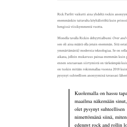
Rick Parfitt vaikutti aina yhdeltä rockin anony
enemmänkin taitavalta köyhälistöltä kuin prinssil
hengissä viisikymmentä vuotta.
Monella tavalla Rickin debyyttialbumi
Over and 
sen oli aina määrä olla jotain enemmän. Sitä osta
ymmärtämästä) modernia teknologiaa. Se on sella
aikana, jolloin mukavuus painaa enemmän kuin
ennen seuraavaan siirtymistä on tärkeämpää kuin 
on tuskin mitään rokimmallaa vuonna 2018 kuin 
pysynyt suhteellisen anonyyminä tavassasi lähest
Kuolemalla on hassu tap
maailma näkemään sinut,
olet pysynyt suhteellisen
nimettömänä siinä, miten
edennyt rock and rollin lo