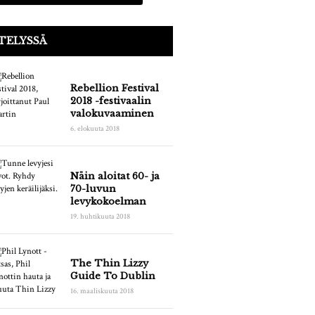
TELYSSÄ
Rebellion Festival
2018 -festivaalin
valokuvaaminen
6. elokuuta 2018
Näin aloitat 60- ja
70-luvun
levykokoelman
19. huhtikuuta 2018
The Thin Lizzy
Guide To Dublin
16. maaliskuuta 2018