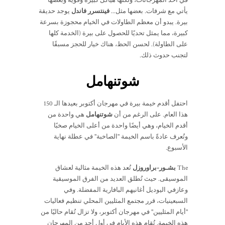
في أحد المهرجانات، ولكنها هياكل كبيرة وقوية وبعضها
يأتي مع شرفات. بعضها مثل...
فينتسرر فاندل
يوجد حديقة
بيرة. يبدو أن معظم الطاولات في الخيام محجوزة بسرعة
كبيرة، مما يمثل تحديًا للحصول على بيرة (الخدمة كلها
على الطاولة). لحسن الحظ، هناك خيار للحجز مسبقًا
لتجنب حدوث ذلك.
شوتنهامل
احتفل أقدم خيمة بيرة في مهرجان أكتوبر بعيدها الـ 150
هذا العام. على الرغم من أن
شوتنهامل
هي واحدة من
أقدم الخيام، وهي أيضًا واحدة من أعلى الخيام صخبًا
وتُعرف عادةً باسم الخيمة "الصاخبة" في عطلة نهاية
الأسبوع.
The
بشـور-براوروزل
تُعد هذه الخيمة مثالية لعشاق
الموسيقى. حيث تُطلق العديد من الفرق الموسيقية
وعازفي اليوديل أغانيهم البافارية المفضلة. وفي
السبعينيات، قرر مجتمع المثليين المحلي تنظيم فعاليات
"أيام المثليين" في مهرجان أكتوبر، ولا تزال تُقام حاليًا من
هذه الخيمة. تُقام هذه الأيام في أول أحد من المهرجان