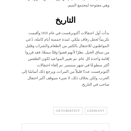
وهي مفتوحة لمجتمع الميم.
التاريخ
بدأت أول احتفالات أكتوبرفست في عام 1810 وأقيمت
تكريماً لحفل زفاف ملكي. لمدة خمسة أيام كاملة، دُعي
المواطنون للاحتفال بالكثير من الطعام والشراب وقليل
من سباق الخيل. نظرًا لأنهم قضوا وقتًا ممتعًا، فقد قرروا
إقامة واحدة كل عام. تم تغيير المواعيد لكون الطقس
أكثر سطوعًا في شهر سبتمبر. تم إلغاء احتفالات
أكتوبرفست عددًا قليلاً من المرات، ويرجع ذلك أساسًا إلى
الحرب. ولكن بخلاف ذلك، لا شيء سيوقف أكبر احتفال
صاخب في التاريخ.
OKTOBERFEST
GERMANY