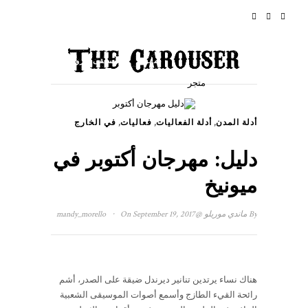
أخبار
الرئيسية
سفر
موسيقى الروك أند رول
متجر
فعاليات
أسلوب الحياة والثقافة
,
,
,
أدلة المدن
أدلة الفعاليات
فعاليات
في الخارج
نبذة
دليل: مهرجان أكتوبر في
ميونيخ
·
By
ماندي موريلو
@mandy_morello
On September 19, 2017
هناك نساء يرتدين تنانير ديرندل ضيقة على الصدر، أشم
رائحة القيء الطازج وأسمع أصوات الموسيقى الشعبية