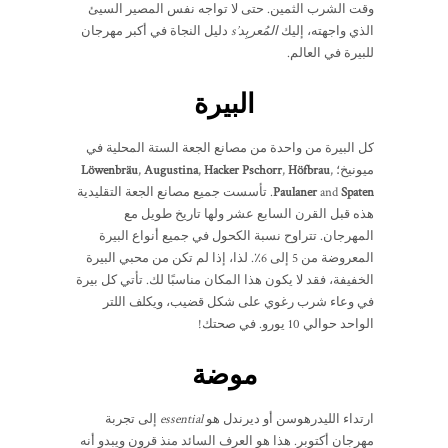
وقت الشرب الثمين. حتى لا تواجه نفس المصير السيئ
الذي واجهته، إليك
المُعربِد’s
دليل النجاة في أكبر مهرجان
للبيرة في العالم.
البيرة
كل البيرة من واحدة من مصانع الجعة الستة المحلية في
ميونيخ؛
,
Höfbrau
,
Hacker Pschorr
,
Augustina
,
Löwenbräu
Spaten
and
Paulaner
. تأسست جميع مصانع الجعة التقليدية
هذه قبل القرن السابع عشر ولها تاريخ طويل مع
المهرجان. تتراوح نسبة الكحول في جميع أنواع البيرة
المعروضة من 5 إلى 6٪. لذا، إذا لم تكن من محبي البيرة
الخفيفة، فقد لا يكون هذا المكان مناسبًا لك. تأتي كل بيرة
في وعاء شرب رغوي على شكل قضيب، ويكلف اللتر
الواحد حوالي 10 يورو. في صحتك!
موضة
ارتداء الليدرهوسن أو ديرندل هو
essential
إلى تجربة
مهرجان أكتوبر. هذا هو العرف السائد منذ قرون ويبدو أنه