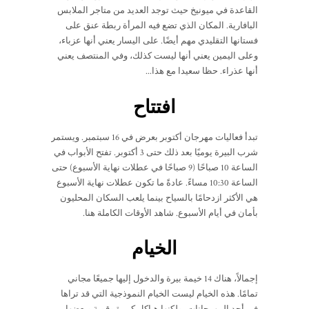
القاعدة في ميونيخ حيث توجد العديد من متاجر الملابس
البافارية. المكان الذي تضع فيه المرأة ربطة عنق على
فستانها التقليدي مهم أيضًا. على اليسار يعني أنها عزباء،
وعلى اليمين يعني أنها ليست كذلك، وفي المنتصف يعني
أنها عذراء. حظا سعيدا مع هذا...
افتتاح
تبدأ فعاليات مهرجان أكتوبر بعرض في 16 سبتمبر. ويستمر
شرب البيرة يوميًا بعد ذلك حتى 3 أكتوبر. تفتح الأبواب في
الساعة 10 صباحًا (9 صباحًا في عطلات نهاية الأسبوع) حتى
الساعة 10:30 مساءً. عادةً ما تكون عطلات نهاية الأسبوع
هي الأكثر ازدحامًا بالسياح بينما يلعب السكان المحليون
بأمان في أيام الأسبوع. شاهد الأوقات الكاملة هنا.
الخيام
إجمالاً، هناك 14 خيمة بيرة والدخول إليها جميعًا مجاني
تمامًا. هذه الخيام ليست الخيام النموذجية التي قد تراها