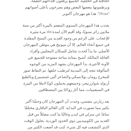
الخافتة في الخلفية. الجميع يرفعون أقداحهم الثقيلة،
ويرطمونها ببعضها البعض وهم يصرخون بأعلى أصواتهم
"Prost!". هذا هو مهرجان أكتوبر.
يجذب هذا المهرجان السنوي المفعم بالبيرة أكثر من ستة
ملايين زائر سنويًا، وقد أقيم الآن لمدة 184 مرة مثيرة
للإعجاب. على الرغم من وجود العديد من النسخ المقلدة
في جميع أنحاء العالم، إلا أن ميونيخ هي موطن المهرجان
الأصلي. ما بدأ كحدث شامل للسكان المحليين وأفراد
العائلة المالكة، أصبح بمثابة ساحة مفتوحة للجميع. في
الآونة الأخيرة، بدأ المهرجان يشهد المزيد من الوجوه
المألوفة تتجه إلى المدينة لترطيب حلقها. تم التقاط صور
للمخرج رومان بولانسكي والشاعر ألين غينسبيرغ وبالطبع
أرنولد شوارزنيجر، وجميعهم يحملون كوبًا لامعًا من البيرة
في السبعينيات، مما أثار رواجًا بين المصطافين.
بعد زيارتي بنفسي، وجدت أن المهرجان كان وحشًا أكبر
بكثير مما تصورت في البداية. كان العالم البافاري مختلفًا
تمامًا عن منزلي في لندن وغالبًا ما كنت مضللاً من قبل
العديد من الكوميديين ذوي الخدود الوردية. بحلول الوقت
الذي اكتشفت فيه كل شيء، كنت قد أضعت الكثير من