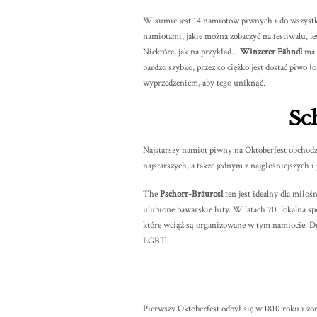
W sumie jest 14 namiotów piwnych i do wszystki
namiotami, jakie można zobaczyć na festiwalu, le
Niektóre, jak na przykład...
Winzerer Fähndl
ma 
bardzo szybko, przez co ciężko jest dostać piwo (
wyprzedzeniem, aby tego uniknąć.
Sc
Najstarszy namiot piwny na Oktoberfest obchod
najstarszych, a także jednym z najgłośniejszych
The
Pschorr-Bräurosl
ten jest idealny dla mił
ulubione bawarskie hity. W latach 70. lokalna s
które wciąż są organizowane w tym namiocie. Dni
LGBT.
Pierwszy Oktoberfest odbył się w 1810 roku i zor