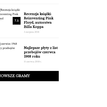
Recenzja książki:
Reinventing Pink
7.5
Floyd, autorstwa
Billa Koppa
3 sierpnia 2018
Najlepsze płyty z list
przebojów czerwca
1968 roku
11 czerwca 2018 r.
NOWSZE GRAMY