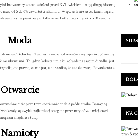
cyjni browarnicy zostali założeni przed XVII wiekiem i mają długą historię
mają od 5 do 6% zawartości alkoholu. Więc, jeśli nie jesteś fanem lagera,
odawane jest w piankowym, fallicznym kuflu i kosztuje około 10 euro za
Moda
SUB
adczenia Oktoberfest. Taki jest zwyczaj od wieków i wydaje się być normą
imi ubraniami. To, gdzie kobieta umieści kokardę na swoim dirndlu, jest
ingielką, po prawej, że nie jest, a na środku, że jest dziewicą. Powodzenia z
DOŁ
Otwarcie
Powszechne picie piwa trwa codziennie aż do 3 października. Bramy są
 Weekendy są zwykle najbardziej oblegane przez turystów, a miejscowi
NA C
nogram znajdziesz tutaj.
Namioty