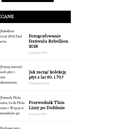
ECANE
Fotografowanie
festiwalu Rebellion
2018
6 sierpnia 2018
Jak zacząć kolekcję
płyt z lat 60. i 70.?
19 kwietnia 2018
Przewodnik Thin
Lizzy po Dublinie
16 marca 2018