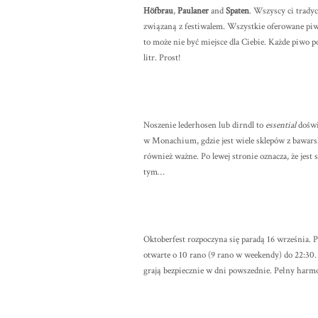
Höfbrau
,
Paulaner
and
Spaten
. Wszyscy ci trady
związaną z festiwalem. Wszystkie oferowane piwa 
to może nie być miejsce dla Ciebie. Każde piwo p
litr. Prost!
Noszenie lederhosen lub dirndl to
essential
doświ
w Monachium, gdzie jest wiele sklepów z bawarsk
również ważne. Po lewej stronie oznacza, że jest s
tym…
Oktoberfest rozpoczyna się paradą 16 września. 
otwarte o 10 rano (9 rano w weekendy) do 22:30.
grają bezpiecznie w dni powszednie. Pełny harmo