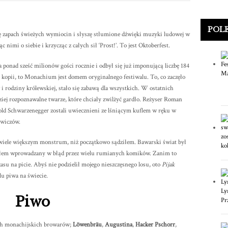
POL
uję zapach świeżych wymiocin i słyszę stłumione dźwięki muzyki ludowej w
c nimi o siebie i krzycząc z całych sił ‘Prost!’. To jest Oktoberfest.
 ponad sześć milionów gości rocznie i odbył się już imponującą liczbę 184
go kopii, to Monachium jest domem oryginalnego festiwalu. To, co zaczęło
i rodziny królewskiej, stało się zabawą dla wszystkich. W ostatnich
dziej rozpoznawalne twarze, które chciały zwilżyć gardło. Reżyser Roman
nold Schwarzenegger zostali uwiecznieni ze lśniącym kuflem w ręku w
owiczów.
 o wiele większym monstrum, niż początkowo sądziłem. Bawarski świat był
byłem wprowadzany w błąd przez wielu rumianych komików. Zanim to
asu na picie. Abyś nie podzielił mojego nieszczęsnego losu, oto
Pijak
u piwa na świecie.
Piwo
ych monachijskich browarów;
Löwenbräu
,
Augustina
,
Hacker Pschorr
,