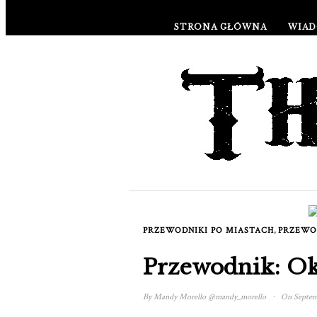
STRONA GŁÓWNA
WIAD
STYL ŻYCIA & CULTURE STYL 
,
PRZEWODNIKI PO MIASTACH
PRZEWO
Przewodnik: O
·
By
Mandy Morello
@mandy_morello
On Septemb