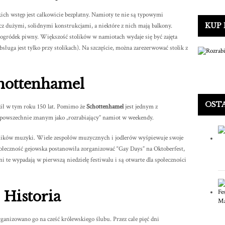
ch wstęp jest całkowicie bezpłatny. Namioty te nie są typowymi
KUP
cz dużymi, solidnymi konstrukcjami, a niektóre z nich mają balkony.
ogródek piwny. Większość stolików w namiotach wydaje się być zajęta
obsługa jest tylko przy stolikach). Na szczęście, można zarezerwować stolik z
hottenhamel
OST
ził w tym roku 150 lat. Pomimo że
Schottenhamel
jest jednym z
 i powszechnie znanym jako „rozrabiający” namiot w weekendy.
ośników muzyki. Wiele zespołów muzycznych i jodlerów wyśpiewuje swoje
połeczność gejowska postanowiła zorganizować “Gay Days” na Oktoberfest,
 te wypadają w pierwszą niedzielę festiwalu i są otwarte dla społeczności
Historia
ganizowano go na cześć królewskiego ślubu. Przez całe pięć dni