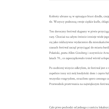
Kobiety ubrane są w opinające biust dindle, cz
tle. Wszyscy podnoszą swoje ciężkie kufle, chlapią
Ten doroczny festiwal skąpany w piwie przyciąga
razy. Chociaż na całym świecie istnieje wiele je
się jako inkluzywne wydarzenie dla mieszkańców 
czasach festiwal zaczął przyciągać do miasta bar
Polański, poeta Allen Ginsberg i oczywiście Ar
latach 70., co zapoczątkowało trend wśród urlop
Po osobistej wizycie odkryłem, że festiwal jest
zupełnie inny niż mój londyński dom i często 
wszystko rozgryzłem, straciłem sporo cennego cz
Przewodnik przetrwania na największym festiwal
Całe piwo pochodzi od jednego z sześciu lokaln