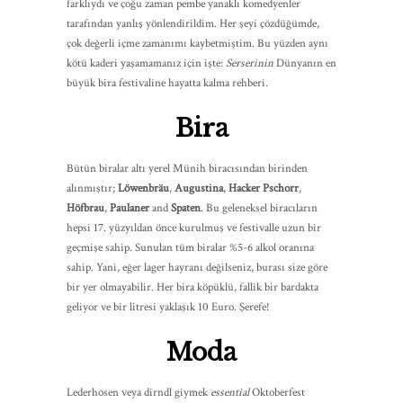
farklıydı ve çoğu zaman pembe yanaklı komedyenler
tarafından yanlış yönlendirildim. Her şeyi çözdüğümde,
çok değerli içme zamanımı kaybetmiştim. Bu yüzden aynı
kötü kaderi yaşamamanız için işte:
Serserinin
Dünyanın en
büyük bira festivaline hayatta kalma rehberi.
Bira
Bütün biralar altı yerel Münih biracısından birinden
alınmıştır;
Löwenbräu
,
Augustina
,
Hacker Pschorr
,
Höfbrau
,
Paulaner
and
Spaten
. Bu geleneksel biracıların
hepsi 17. yüzyıldan önce kurulmuş ve festivalle uzun bir
geçmişe sahip. Sunulan tüm biralar %5-6 alkol oranına
sahip. Yani, eğer lager hayranı değilseniz, burası size göre
bir yer olmayabilir. Her bira köpüklü, fallik bir bardakta
geliyor ve bir litresi yaklaşık 10 Euro. Şerefe!
Moda
Lederhosen veya dirndl giymek
essential
Oktoberfest