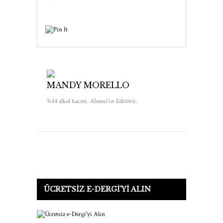
MANDY MORELLO
%44 alkol hacmi. Alemci'ın Editörü.
ÜCRETSIZ E-DERGI'YI ALIN