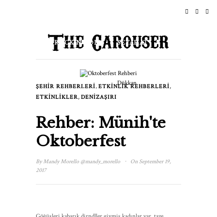
ANASAYFA
HABERLER
ROCK N ROLL
SEYAHAT
YAŞAM TARZI & KÜLTÜR
Dükkan
,
,
ŞEHIR REHBERLERI
ETKINLIK REHBERLERI
ETKINLIKLER
HAKKINDA
,
ETKINLIKLER
DENIZAŞIRI
Rehber: Münih'te
Oktoberfest
·
By
Mandy Morello
@mandy_morello
On September 19,
2017
Göğüsleri kabarık dirndller giymiş kadınlar var, taze