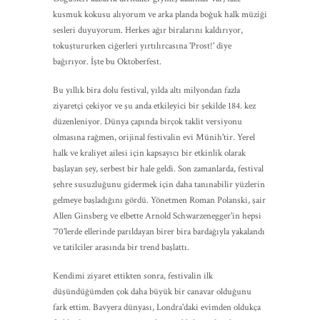
kusmuk kokusu alıyorum ve arka planda boğuk halk müziği
sesleri duyuyorum. Herkes ağır biralarını kaldırıyor,
tokuştururken ciğerleri yırtılırcasına 'Prost!' diye
bağırıyor. İşte bu Oktoberfest.
Bu yıllık bira dolu festival, yılda altı milyondan fazla
ziyaretçi çekiyor ve şu anda etkileyici bir şekilde 184. kez
düzenleniyor. Dünya çapında birçok taklit versiyonu
olmasına rağmen, orijinal festivalin evi Münih'tir. Yerel
halk ve kraliyet ailesi için kapsayıcı bir etkinlik olarak
başlayan şey, serbest bir hale geldi. Son zamanlarda, festival
şehre susuzluğunu gidermek için daha tanınabilir yüzlerin
gelmeye başladığını gördü. Yönetmen Roman Polanski, şair
Allen Ginsberg ve elbette Arnold Schwarzenegger'in hepsi
’70'lerde ellerinde parıldayan birer bira bardağıyla yakalandı
ve tatilciler arasında bir trend başlattı.
Kendimi ziyaret ettikten sonra, festivalin ilk
düşündüğümden çok daha büyük bir canavar olduğunu
fark ettim. Bavyera dünyası, Londra'daki evimden oldukça