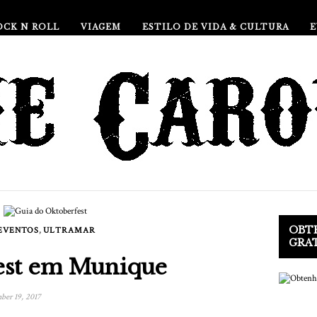
OCK N ROLL
VIAGEM
ESTILO DE VIDA & CULTURA
OBTE
,
EVENTOS
ULTRAMAR
GRA
est em Munique
er 19, 2017