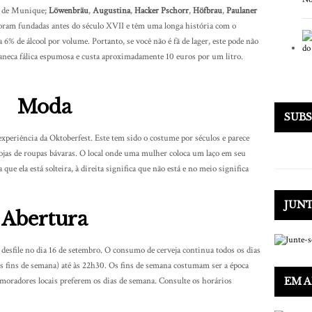
is de Munique;
Löwenbräu
,
Augustina
,
Hacker Pschorr
,
Höfbrau
,
Paulaner
s foram fundadas antes do século XVII e têm uma longa história com o
a 6% de álcool por volume. Portanto, se você não é fã de lager, este pode não
caneca fálica espumosa e custa aproximadamente 10 euros por um litro.
Moda
SUB
experiência da Oktoberfest. Este tem sido o costume por séculos e parece
jas de roupas bávaras. O local onde uma mulher coloca um laço em seu
ue ela está solteira, à direita significa que não está e no meio significa
JUNT
Abertura
esfile no dia 16 de setembro. O consumo de cerveja continua todos os dias
s fins de semana) até às 22h30. Os fins de semana costumam ser a época
EM A
moradores locais preferem os dias de semana. Consulte os horários