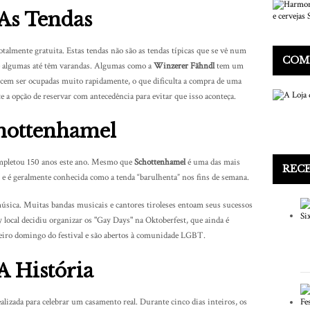
As Tendas
totalmente gratuita. Estas tendas não são as tendas típicas que se vê num
COM
, e algumas até têm varandas. Algumas como a
Winzerer Fähndl
tem um
ecem ser ocupadas muito rapidamente, o que dificulta a compra de uma
te a opção de reservar com antecedência para evitar que isso aconteça.
hottenhamel
completou 150 anos este ano. Mesmo que
Schottenhamel
é uma das mais
REC
e é geralmente conhecida como a tenda “barulhenta” nos fins de semana.
música. Muitas bandas musicais e cantores tiroleses entoam seus sucessos
 local decidiu organizar os "Gay Days" na Oktoberfest, que ainda é
meiro domingo do festival e são abertos à comunidade LGBT.
A História
lizada para celebrar um casamento real. Durante cinco dias inteiros, os