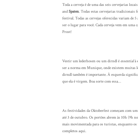
Toda a cerveja é de uma das seis cervejarias loca
and
Spaten
. Todas estas cervejarias tradicionai
festival. Todas as cervejas oferecidas variam de 5 
ser o lugar para você. Cada cerveja vem em uma 
Prost!
Vestir um lederhosen ou um dirndl é
essential
à 
ser a norma em Munique, onde existem muitas lo
dirndl também é importante. À esquerda significa q
que ela é virgem. Boa sorte com essa…
As festividades da Oktoberfest começam com um d
até 3 de outubro. Os portões abrem às 10h (9h no
mais movimentada para os turistas, enquanto os 
completos aqui.