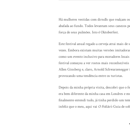
Há mulheres vestidas com dirndls que realçam os 
abafada ao fundo. Todos levantam seus canecos p
força de seus pulmões. Isto é Oktoberfest.
Este festival anual regado a cerveja atrai mais de
vezes. Embora existam muitas versões imitadoras
como um evento inclusivo para moradores locais 
festival começou a ver rostos mais reconhecíveis
Allen Ginsberg e, claro, Arnold Schwarzenegger 
provocando uma tendência entre os turistas.
Depois da minha própria visita, descobri que o
era bem diferente da minha casa em Londres e m
finalmente entendi tudo, já tinha perdido um te
infeliz que o meu, aqui vai
O Folião’s
Guia de sob