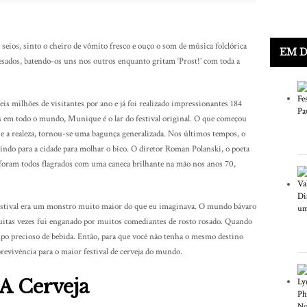
seios, sinto o cheiro de vômito fresco e ouço o som de música folclórica
EM 
esados, batendo-os uns nos outros enquanto gritam ‘Prost!’ com toda a
 seis milhões de visitantes por ano e já foi realizado impressionantes 184
 em todo o mundo, Munique é o lar do festival original. O que começou
e a realeza, tornou-se uma bagunça generalizada. Nos últimos tempos, o
 indo para a cidade para molhar o bico. O diretor Roman Polanski, o poeta
foram todos flagrados com uma caneca brilhante na mão nos anos 70,
 festival era um monstro muito maior do que eu imaginava. O mundo bávaro
uitas vezes fui enganado por muitos comediantes de rosto rosado. Quando
mpo precioso de bebida. Então, para que você não tenha o mesmo destino
revivência para o maior festival de cerveja do mundo.
A Cerveja