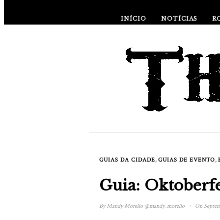
INÍCIO
NOTÍCIAS
R
,
,
GUIAS DA CIDADE
GUIAS DE EVENTO
Guia: Oktoberf
·
By
Mandy Morello
@mandy_morello
On Septemb