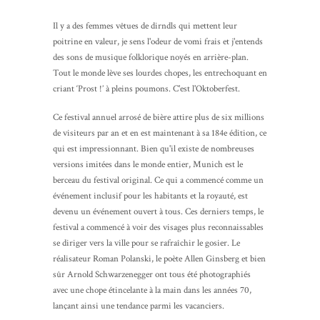
Il y a des femmes vêtues de dirndls qui mettent leur
poitrine en valeur, je sens l'odeur de vomi frais et j'entends
des sons de musique folklorique noyés en arrière-plan.
Tout le monde lève ses lourdes chopes, les entrechoquant en
criant ‘Prost !’ à pleins poumons. C'est l'Oktoberfest.
Ce festival annuel arrosé de bière attire plus de six millions
de visiteurs par an et en est maintenant à sa 184e édition, ce
qui est impressionnant. Bien qu'il existe de nombreuses
versions imitées dans le monde entier, Munich est le
berceau du festival original. Ce qui a commencé comme un
événement inclusif pour les habitants et la royauté, est
devenu un événement ouvert à tous. Ces derniers temps, le
festival a commencé à voir des visages plus reconnaissables
se diriger vers la ville pour se rafraîchir le gosier. Le
réalisateur Roman Polanski, le poète Allen Ginsberg et bien
sûr Arnold Schwarzenegger ont tous été photographiés
avec une chope étincelante à la main dans les années 70,
lançant ainsi une tendance parmi les vacanciers.