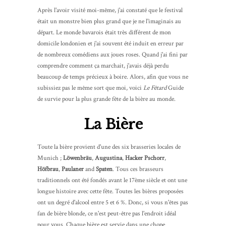
Après l'avoir visité moi-même, j'ai constaté que le festival
était un monstre bien plus grand que je ne l'imaginais au
départ. Le monde bavarois était très différent de mon
domicile londonien et j'ai souvent été induit en erreur par
de nombreux comédiens aux joues roses. Quand j'ai fini par
comprendre comment ça marchait, j'avais déjà perdu
beaucoup de temps précieux à boire. Alors, afin que vous ne
subissiez pas le même sort que moi, voici
Le Fêtard
Guide
de survie pour la plus grande fête de la bière au monde.
La Bière
Toute la bière provient d'une des six brasseries locales de
Munich ;
Löwenbräu
,
Augustina
,
Hacker Pschorr
,
Höfbrau
,
Paulaner
and
Spaten
. Tous ces brasseurs
traditionnels ont été fondés avant le 17ème siècle et ont une
longue histoire avec cette fête. Toutes les bières proposées
ont un degré d'alcool entre 5 et 6 %. Donc, si vous n'êtes pas
fan de bière blonde, ce n'est peut-être pas l'endroit idéal
pour vous. Chaque bière est servie dans une chope