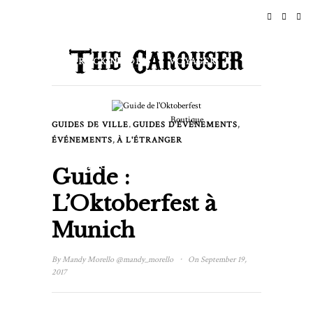
ACCUEIL
ACTUALITÉS
ROCK N ROLL
VOYAGER
STYLE DE VIE ET CULTURE
Boutique
,
,
GUIDES DE VILLE
GUIDES D'ÉVÉNEMENTS
ÉVÉNEMENTS
,
ÉVÉNEMENTS
À L'ÉTRANGER
À PROPOS DE
Guide :
L’Oktoberfest à
Munich
·
By
Mandy Morello
@mandy_morello
On September 19,
2017