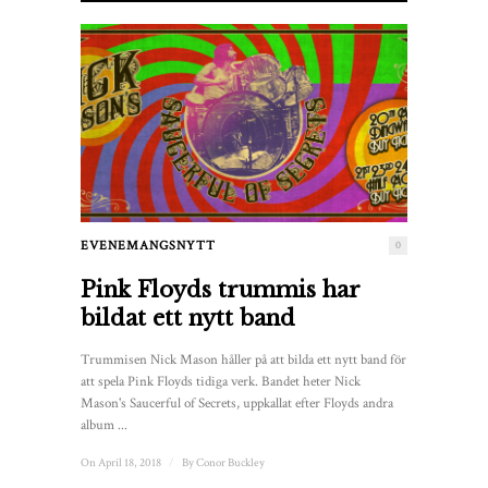
EVENEMANGSNYTT
0
Pink Floyds trummis har
bildat ett nytt band
Trummisen Nick Mason håller på att bilda ett nytt band för
att spela Pink Floyds tidiga verk. Bandet heter Nick
Mason's Saucerful of Secrets, uppkallat efter Floyds andra
album ...
On April 18, 2018
/
By
Conor Buckley