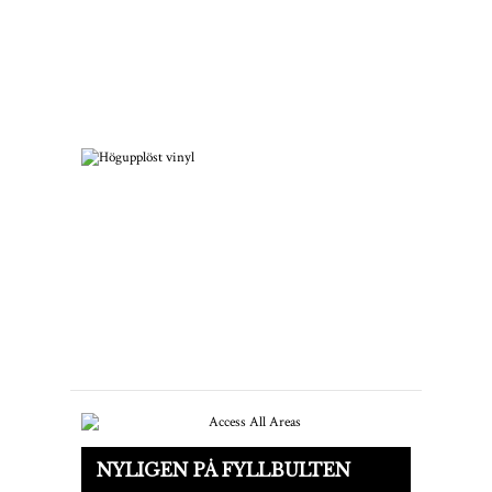
Hur man startar en skivsamling
med 60- och 70-talsmusik
Högupplöst vinyl är på väg
NYLIGEN PÅ FYLLBULTEN