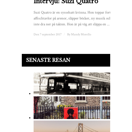
Intervju: Suzi Quatro
Suzi Quatro är en sysselsatt kvinna. Hon toppar fortfarande
affischtavlor på arenor, släpper böcker, ny musik och verkar
inte dra ner på takten. Hon är på väg att släppa en ...
Den 7 september 2017
/
By
Mandy Morello
SENASTE RESAN