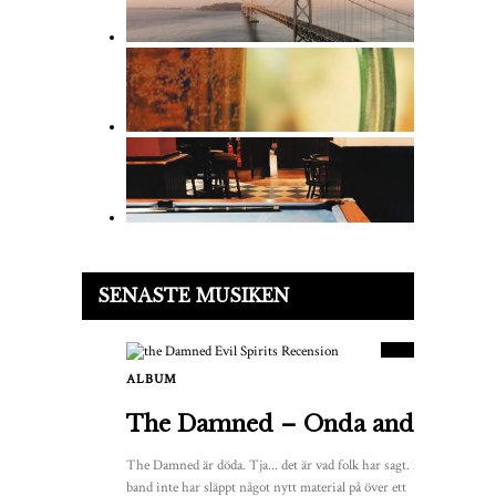
9.5
SENASTE MUSIKEN
POÄNG
ALBUM
2
The Damned – Onda andar
The Damned är döda. Tja... det är vad folk har sagt. När ett
band inte har släppt något nytt material på över ett