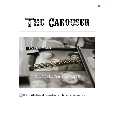
HEM
NYHETER
ROCK N ROLL
RESANDE
LIVSSTIL & KULTUR
Butik
EVENEMANG
OM
Det bästa från maj 1978