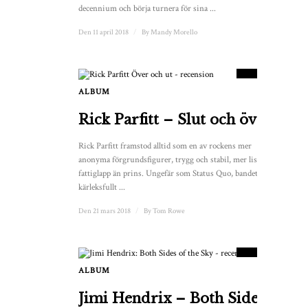
decennium och börja turnera för sina ...
Den 11 april 2018
/
By
Mandy Morello
8.5
POÄNG
ALBUM
3
Rick Parfitt – Slut och över
Rick Parfitt framstod alltid som en av rockens mer
anonyma förgrundsfigurer, trygg och stabil, mer listig
fattiglapp än prins. Ungefär som Status Quo, bandet han
kärleksfullt ...
Den 21 mars 2018
/
By
Tom Rowe
9
POÄNG
ALBUM
Jimi Hendrix – Both Sides