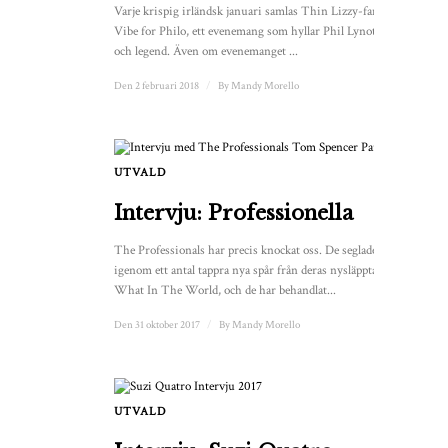
Varje krispig irländsk januari samlas Thin Lizzy-fans för
Vibe for Philo, ett evenemang som hyllar Phil Lynotts liv
och legend. Även om evenemanget ...
Den 2 februari 2018
/
By
Mandy Morello
UTVALD
1
Intervju: Professionella
The Professionals har precis knockat oss. De seglade
igenom ett antal tappra nya spår från deras nysläppta album
What In The World, och de har behandlat...
Den 31 oktober 2017
/
By
Mandy Morello
UTVALD