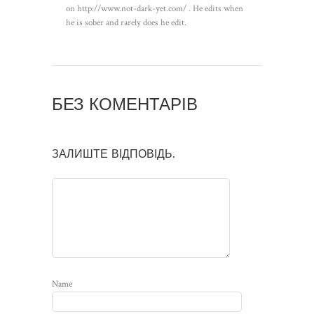
on http://www.not-dark-yet.com/ . He edits when
he is sober and rarely does he edit.
БЕЗ КОМЕНТАРІВ
ЗАЛИШТЕ ВІДПОВІДЬ.
Name