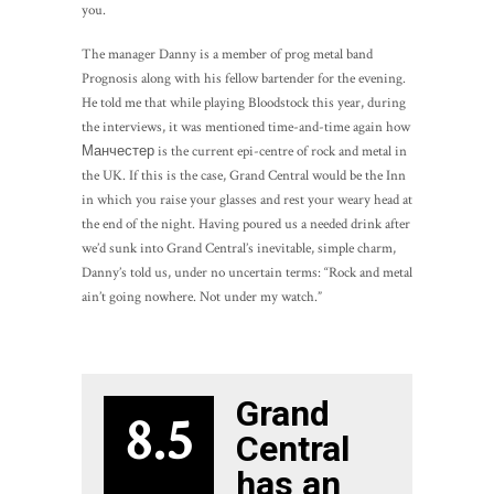
you.
The manager Danny is a member of prog metal band
Prognosis along with his fellow bartender for the evening.
He told me that while playing Bloodstock this year, during
the interviews, it was mentioned time-and-time again how
Манчестер is the current epi-centre of rock and metal in
the UK. If this is the case, Grand Central would be the Inn
in which you raise your glasses and rest your weary head at
the end of the night. Having poured us a needed drink after
we’d sunk into Grand Central’s inevitable, simple charm,
Danny’s told us, under no uncertain terms: “Rock and metal
ain’t going nowhere. Not under my watch.”
Grand
8.5
Central
has an