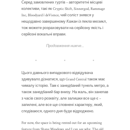
Серед замовлених гуртів – авторитетні місцеві
колективи, такі як Cryptic Shift, Sinnergod, Rammage
Inc, Bloodyard і deVience, чий соліст знявся у
нещодавно завершеному
Кажан із пекла
мюзикл,
тож можете розраховувати на серйозну якість і
серйозні вокальні вправи.
Продовження нижче...
Цього давнього випадкового відвідувача
здивувало дізнатися, що Grand Central також має
чималу історію. Там є занедбаний тунель метро, а
також занедбаний бар внизу. На жаль, він занепав
з часів свого розквіту, але залишки все ще є –
запилені, але все ще сповнені характеру, який,
сподіваюся, одного дня буде відроджено.
For now, the space is being rented out for an upcoming
feature from Shane Meadows and I can see why. The old