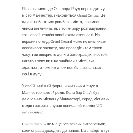
Якраз на межі, де Оксфорд Роуд переходить у
місто Манчестер, знаходиться Grand Central. Це
один з небагатьох рок-барів міста, і якимось
чином він личить, як з точки зору розташування,
так і своєї невибагливої ексклюзивності. На
перший погляд, Grand Central може не викликати
особливого захвату, але проведіть там трохи
часу, і ви відкриєте деякі з його кращих якостей,
багато з яких ви б не знайшли в місті, яке,
здається, з кожним днем все більше залазить
собі в дупу.
У своїй нинішній формі Grand Central існує в
Манчестері вже 17 років. Коли бар Gilly's був
улюбленим місцем у Манчестері, серед місцевих
модів і рокерів існував неписаний термін;
‘GC
before Gilly’s’.
Grand Central – це місце без зайвих витребеньок,
коли справа доходить до напоїв. Ви знайдете тут