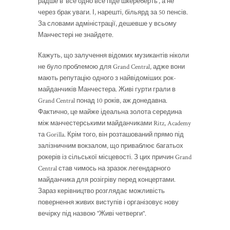
радше в
‘
все одно все піде шкереберть’, а не
через брак уваги. І, нарешті, більярд за 50 пенсів.
За словами адміністрації, дешевше у всьому
Манчестері не знайдете.
Кажуть, що залучення відомих музикантів ніколи
не було проблемою для Grand Central, адже вони
мають репутацію одного з найвідоміших рок-
майданчиків Манчестера. Живі гурти грали в
Grand Central понад 10 років, аж донедавна.
Фактично, це майже ідеальна золота середина
між манчестерськими майданчиками Ritz, Academy
та Gorilla. Крім того, він розташований прямо під
залізничним вокзалом, що приваблює багатьох
рокерів із сільської місцевості. З цих причин Grand
Central став чимось на зразок легендарного
майданчика для розігріву перед концертами.
Зараз керівництво розглядає можливість
повернення живих виступів і організовує нову
вечірку під назвою "Живі четверги".