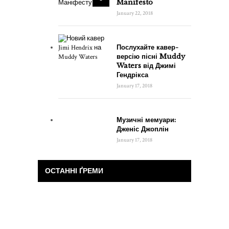
Manifesto
January 22, 2018
Послухайте кавер-
версію пісні Muddy
Waters від Джимі
Гендрікса
January 17, 2018
Музичні мемуари:
Дженіс Джоплін
January 17, 2018
ОСТАННІ ҐРЕМИ