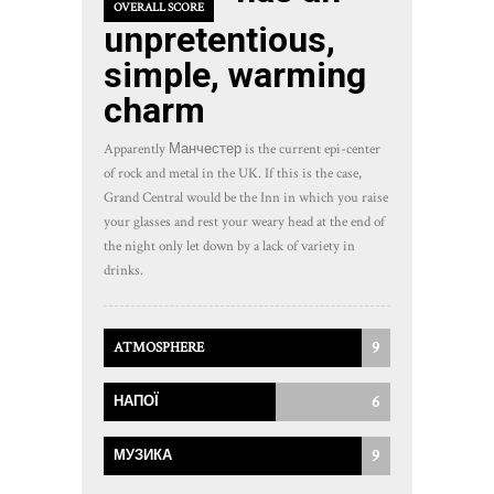
OVERALL SCORE
unpretentious,
simple, warming
charm
Apparently Манчестер is the current epi-center
of rock and metal in the UK. If this is the case,
Grand Central would be the Inn in which you raise
your glasses and rest your weary head at the end of
the night only let down by a lack of variety in
drinks.
9
ATMOSPHERE
6
НАПОЇ
9
МУЗИКА