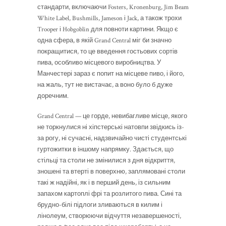
стандарти, включаючи Fosters, Kronenburg, Jim Beam
White Label, Bushmills, Jameson і Jack, а також трохи
Trooper і Hobgoblin для повноти картини. Якщо є
одна сфера, в якій Grand Central міг би значно
покращитися, то це введення гостьових сортів
пива, особливо місцевого виробництва. У
Манчестері зараз є попит на місцеве пиво, і його,
на жаль, тут не вистачає, а воно було б дуже
доречним.
Grand Central — це горде, невибагливе місце, якого
не торкнулися ні хіпстерські натовпи звідкись із-
за рогу, ні сучасні, надзвичайно чисті студентські
гуртожитки в іншому напрямку. Здається, що
стільці та столи не змінилися з дня відкриття,
зношені та втерті в поверхню, заплямовані столи
такі ж надійні, як і в перший день, із сильним
запахом картоплі фрі та розлитого пива. Сині та
брудно-білі підлоги зливаються в килим і
лінолеум, створюючи відчуття незавершеності,