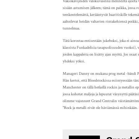
Vakiokävijöiden valokuvaseinä menneiltä ajoilta 
sisään astumisen jälkeen; tämä on paikka, jossa ro
teeskentelemättä, kerääntyvät baaritiskille tekemä
aaltoilevat heidän valtavien rintakehiensä poikki
tunnelmaa.
Tätä korostaa entisestään jukeboksi, joka ei aino
klassista Funkadelicia tasapuolisuuden vuoksi), va
joiden kappaleita on lisätty ajan myötä. Jos osaat s
yhdeksi yöksi.
Manageri Danny on mukana prog metal -bändi Pro
Hän kertoi, että Bloodstockissa esiintyessään tän
Manchester on tällä hetkellä rockin ja metallin e
jossa kohotat maljoja ja lepuutat väsynyttä päätäs
olimme vajonneet Grand Centralin väistämättömää
"Rock ja metalli eivät ole häviämässä mihinkään.