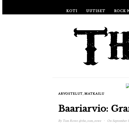
KOTI
UUTISET
ROCK 
,
ARVOSTELUT
MATKAILU
Baariarvio: Gra
·
By
Tom Rowe
@the_tom_rowe
On September 1