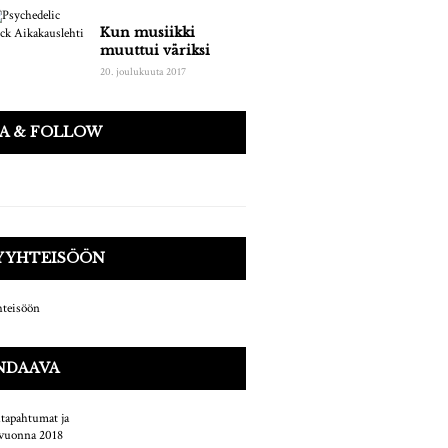
Kun musiikki
muuttui väriksi
20. joulukuuta 2017
AA & FOLLOW
Y YHTEISÖÖN
NDAAVA