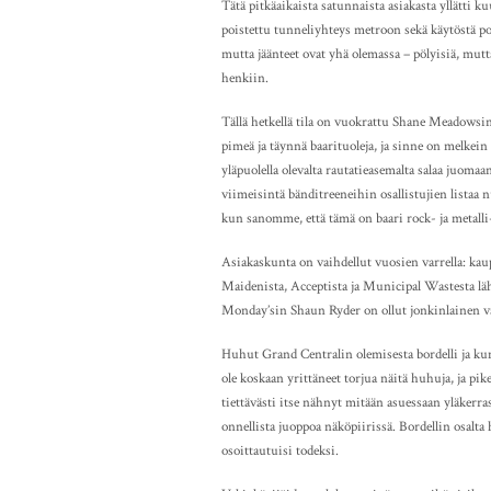
Tätä pitkäaikaista satunnaista asiakasta yllätti k
poistettu tunneliyhteys metroon sekä käytöstä poi
mutta jäänteet ovat yhä olemassa – pölyisiä, mutt
henkiin.
Tällä hetkellä tila on vuokrattu Shane Meadowsin
pimeä ja täynnä baarituoleja, ja sinne on melkei
yläpuolella olevalta rautatieasemalta salaa juomaan
viimeisintä bänditreeneihin osallistujien listaa 
kun sanomme, että tämä on baari rock- ja metalli
Asiakaskunta on vaihdellut vuosien varrella: kaup
Maidenista, Acceptista ja Municipal Wastesta läh
Monday’sin Shaun Ryder on ollut jonkinlainen v
Huhut Grand Centralin olemisesta bordelli ja ku
ole koskaan yrittäneet torjua näitä huhuja, ja p
tiettävästi itse nähnyt mitään asuessaan yläkerr
onnellista juoppoa näköpiirissä. Bordellin osalta 
osoittautuisi todeksi.