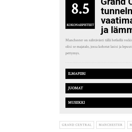
Grand C
8.5
tunnel
vaatim
KOKONAISPISTEET
ja lämm
Manchester on nähtävästi tällä hetkellä rocki
olisi se majatalo, jossa kohotat lasisi ja lep
pettymys.
ILMAPIIRI
JUOMAT
MUSIIKKI
GRAND CENTRAL
MANCHESTER
M