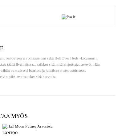
E
an, runouteen ja romaaneihin sekä Hell Over Heels -kolumniin
aja täällä Ilveilijäissa... kaikkea sitä mitä kirjoittajat tekevät. Hän
i vähän sumuisesti baarissa ja julkaisee sitten osoitteessa
lvin päin, mutta tekee sitä harvoin.
STAA MYÖS
LONTOO