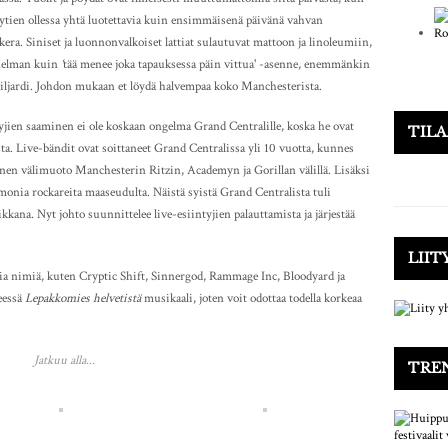
 pöytien ollessa yhtä luotettavia kuin ensimmäisenä päivänä vahvan
ra. Siniset ja luonnonvalkoiset lattiat sulautuvat mattoon ja linoleumiin,
nnelman kuin
‘
tää menee joka tapauksessa päin vittua' -asenne, enemmänkin
iljardi. Johdon mukaan et löydä halvempaa koko Manchesterista.
tyjien saaminen ei ole koskaan ongelma Grand Centralille, koska he ovat
TIL
. Live-bändit ovat soittaneet Grand Centralissa yli 10 vuotta, kunnes
llinen välimuoto Manchesterin Ritzin, Academyn ja Gorillan välillä. Lisäksi
monia rockareita maaseudulta. Näistä syistä Grand Centralista tuli
kkana. Nyt johto suunnittelee live-esiintyjien palauttamista ja järjestää
LIIT
isia nimiä, kuten Cryptic Shift, Sinnergod, Rammage Inc, Bloodyard ja
neessä
Lepakkomies helvetistä
musikaali, joten voit odottaa todella korkeaa
Jatkuu alla...
TRE