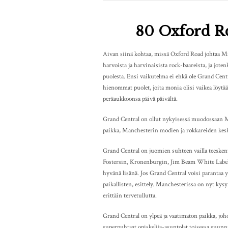
80 Oxford R
Aivan siinä kohtaa, missä Oxford Road johtaa M
harvoista ja harvinaisista rock-baareista, ja jote
puolesta. Ensi vaikutelma ei ehkä ole Grand Cent
hienommat puolet, joita monia olisi vaikea löyt
peräaukkoonsa päivä päivältä.
Grand Central on ollut nykyisessä muodossaan M
paikka, Manchesterin modien ja rokkareiden kes
Grand Central on juomien suhteen vailla teeskent
Fostersin, Kronenburgin, Jim Beam White Labeli
hyvänä lisänä. Jos Grand Central voisi parantaa yh
paikallisten, esittely. Manchesterissa on nyt kysyntää
erittäin tervetullutta.
Grand Central on ylpeä ja vaatimaton paikka, joho
superpuhtaat opiskelija-asuntolat toisessa suunn