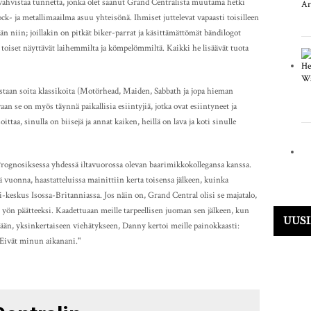
vahvistaa tunnetta, jonka olet saanut Grand Centralista muutama hetki
ck- ja metallimaailma asuu yhteisönä. Ihmiset juttelevat vapaasti toisilleen
än niin; joillakin on pitkät biker-parrat ja käsittämättömät bändilogot
, toiset näyttävät laihemmilta ja kömpelömmiltä. Kaikki he lisäävät tuota
astaan soita klassikoita (Motörhead, Maiden, Sabbath ja jopa hieman
an se on myös täynnä paikallisia esiintyjiä, jotka ovat esiintyneet ja
oittaa, sinulla on biisejä ja annat kaiken, heillä on lava ja koti sinulle
gnosiksessa yhdessä iltavuorossa olevan baarimikkokollegansa kanssa.
ä vuonna, haastatteluissa mainittiin kerta toisensa jälkeen, kuinka
pi-keskus Isossa-Britanniassa. Jos näin on, Grand Central olisi se majatalo,
i yön päätteeksi. Kaadettuaan meille tarpeellisen juoman sen jälkeen, kun
UUS
n, yksinkertaiseen viehätykseen, Danny kertoi meille painokkaasti:
 Eivät minun aikanani."