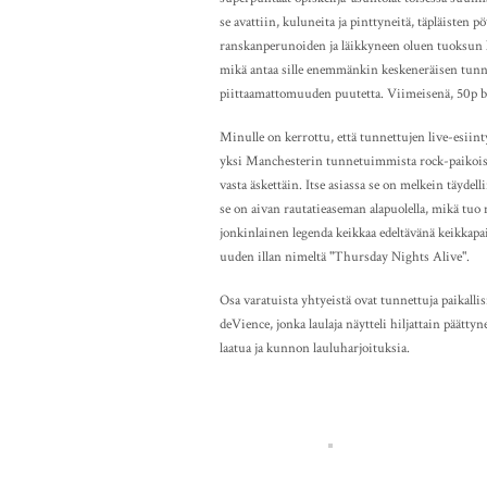
se avattiin, kuluneita ja pinttyneitä, täpläisten
ranskanperunoiden ja läikkyneen oluen tuoksun ke
mikä antaa sille enemmänkin keskeneräisen tu
piittaamattomuuden puutetta. Viimeisenä, 50p b
Minulle on kerrottu, että tunnettujen live-esiin
yksi Manchesterin tunnetuimmista rock-paikoista
vasta äskettäin. Itse asiassa se on melkein täyde
se on aivan rautatieaseman alapuolella, mikä tuo 
jonkinlainen legenda keikkaa edeltävänä keikkapai
uuden illan nimeltä "Thursday Nights Alive".
Osa varatuista yhtyeistä ovat tunnettuja paikall
deVience, jonka laulaja näytteli hiljattain päätty
laatua ja kunnon lauluharjoituksia.