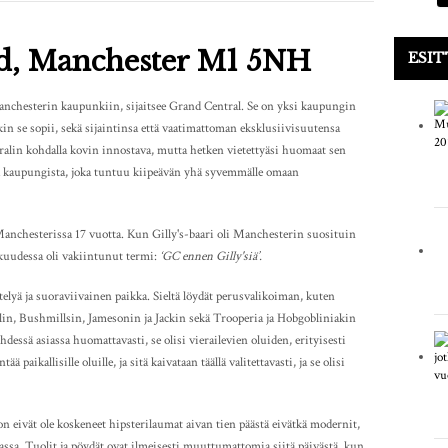
d, Manchester M1 5NH
ESIT
anchesterin kaupunkiin, sijaitsee Grand Central. Se on yksi kaupungin
nkin se sopii, sekä sijaintinsa että vaatimattoman eksklusiivisuutensa
ralin kohdalla kovin innostava, mutta hetken vietettyäsi huomaat sen
ää kaupungista, joka tuntuu kiipeävän yhä syvemmälle omaan
anchesterissa 17 vuotta. Kun Gilly's-baari oli Manchesterin suosituin
kuudessa oli vakiintunut termi:
‘GC ennen Gilly'siä’.
elyä ja suoraviivainen paikka. Sieltä löydät perusvalikoiman, kuten
n, Bushmillsin, Jamesonin ja Jackin sekä Trooperia ja Hobgobliniakin
dessä asiassa huomattavasti, se olisi vierailevien oluiden, erityisesti
 paikallisille oluille, ja sitä kaivataan täällä valitettavasti, ja se olisi
n eivät ole koskeneet hipsterilaumat aivan tien päästä eivätkä modernit,
assa. Tuolit ja pöydät ovat ilmeisesti muuttumattomia siitä päivästä, kun