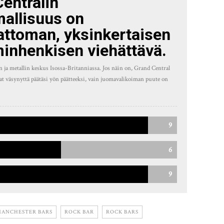
entralin
mallisuus on
attoman, yksinkertaisen
inhenkisen viehättävä.
n ja metallin keskus Isossa-Britanniassa. Jos näin on, Grand Central
uutat väsynyttä päätäsi yön päätteeksi, vain juomavalikoiman puute on
9
6
9
ANCHESTER BARS
ROCK BAR
ROCK BARS