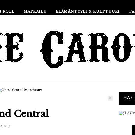
N ROLL
MATKAILU
ELÄMÄNTYYLI & KULTTUURI
TA
HAE 
0
nd Central
2, 2017