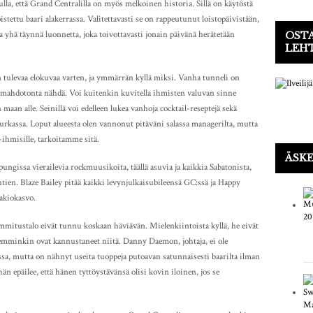
uulla, että Grand Centralilla on myös melkoinen historia. Sillä on käytöstä
stettu baari alakerrassa. Valitettavasti se on rappeutunut loistopäivistään,
a yhä täynnä luonnetta, joka toivottavasti jonain päivänä herätetään
OSTA
LEH
 tulevaa elokuvaa varten, ja ymmärrän kyllä miksi. Vanha tunneli on
n mahdotonta nähdä. Voi kuitenkin kuvitella ihmisten valuvan sinne
 maan alle. Seinillä voi edelleen lukea vanhoja cocktail-reseptejä sekä
nurkassa. Loput alueesta olen vannonut pitäväni salassa managerilta, mutta
-ihmisille, tarkoitamme sitä.
ÄSKE
ungissa vierailevia rockmuusikoita, täällä asuvia ja kaikkia Sabatonista,
tien. Blaze Bailey pitää kaikki levynjulkaisubileensä GC:ssä ja Happy
akiokasvo.
mmitustalo eivät tunnu koskaan häviävän. Mielenkiintoista kyllä, he eivät
ikemminkin ovat kannustaneet niitä. Danny Daemon, johtaja, ei ole
assa, mutta on nähnyt useita tuoppeja putoavan satunnaisesti baarilta ilman
hän epäilee, että hänen tyttöystävänsä olisi kovin iloinen, jos se