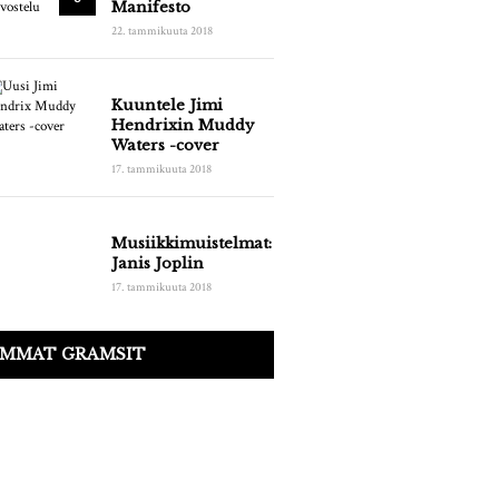
Manifesto
22. tammikuuta 2018
Kuuntele Jimi
Hendrixin Muddy
Waters -cover
17. tammikuuta 2018
Musiikkimuistelmat:
Janis Joplin
17. tammikuuta 2018
IMMAT GRAMSIT