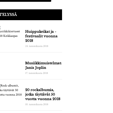
TELYSSÄ
Huippukeikat ja -
festivaalit vuonna
2018
24. tammikuuta 2018
Musiikkimuistelmat:
Janis Joplin
17. tammikuuta 2018
20 rockalbumia,
jotka täyttävät 50
vuotta vuonna 2018
10. tammikuuta 2018