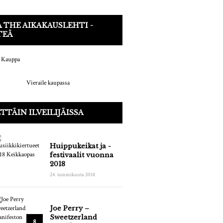
 THE AIKAKAUSLEHTI -
TEÄ
Vieraile kaupassa
TTÄIN ILVEILIJÄISSA
Huippukeikat ja -
festivaalit vuonna
2018
24. tammikuuta 2018
Joe Perry –
Sweetzerland
8