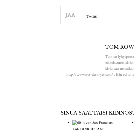
JAA
Twiitti
TOM ROW
Tom on lyhytprosa
erikoistunut kirjoitt
kirjoittaa ne kaikk
http://www.not-dark-yet.com/ . Hän editoi se
SINUA SAATTAISI KIINNO
KAUPUNKIOPPAAT