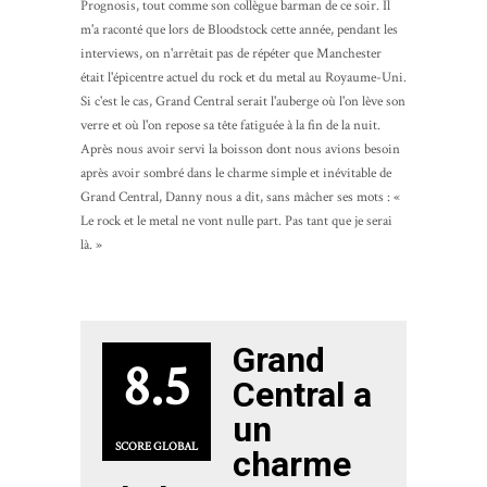
Prognosis, tout comme son collègue barman de ce soir. Il
m'a raconté que lors de Bloodstock cette année, pendant les
interviews, on n'arrêtait pas de répéter que Manchester
était l'épicentre actuel du rock et du metal au Royaume-Uni.
Si c'est le cas, Grand Central serait l'auberge où l'on lève son
verre et où l'on repose sa tête fatiguée à la fin de la nuit.
Après nous avoir servi la boisson dont nous avions besoin
après avoir sombré dans le charme simple et inévitable de
Grand Central, Danny nous a dit, sans mâcher ses mots : «
Le rock et le metal ne vont nulle part. Pas tant que je serai
là. »
Grand
8.5
Central a
un
SCORE GLOBAL
charme