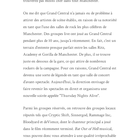
trouverez pas moins cher dans tout Manchester.
On me dit que Grand Central n'a jamais eu de problème à
attirer des artistes de scène établis, en raison de sa notoriété
en tant que l'une des salles de rock les plus célèbres de
Manchester. Des groupes live ont joué au Grand Central
pendant plus de 10 ans, jusqu'à récemment. En fait, c'est un
terrain d'entente presque parfait entre les salles Ritz,
Academy et Gorilla de Manchester. De plus, il se trouve
juste en dessous de la gare, ce qui attire de nombreux
rockers de la campagne. Pour ces raisons, Grand Central est
devenu une sorte de légende en tant que salle de concert
d'avant-spectacle. Aujourd'hui, la direction envisage de
faire revenir les spectacles en direct et organisera une
nouvelle soirée appelée "Thursday Nights Alive".
Parmi les groupes réservés, on retrouve des groupes locaux
réputés tels que Cryptic Shift, Sinnergod, Rammage Inc,
Bloodyard et deVience, dont le chanteur principal a joué
dans le film récemment terminé.
Bat Out of Hell
musical,
vous pouvez donc vous attendre à une qualité irréprochable