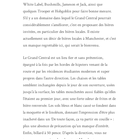
White Label, Bushmills, Jameson et Jack, ainsi que
quelques Trooper et Hobgoblin pour faire bonne mesure.
S'il y a un domaine dans lequel le Grand Central pourrait
considérablement s'améliorer, c'est en proposant des bières
invitées, en particulier des bières locales. Il existe
actuellement un désir de bières locales à Manchester, et c'est
un manque regrettable ici, qui serait le bienvenu.
Le Grand Central est un lieu fier et sans prétention,
épargné à la fois par les hordes de hipsters venant de la
route et par les résidences étudiantes modernes et super
propres dans l'autre direction. Les chaises et les tables
semblent inchangées depuis le jour de son ouverture, usées
jusqu'à la surface, les tables mouchetées aussi fiables qu'elles
l'étaient au premier jour, avec une forte odeur de frites et de
bière renversée. Les sols bleus et blanc cassé se fondent dans
la moquette et le linoléum, donnant l'impression d'être plus
inachevé dans un
‘
De toute façon, ça va partir en couille » :
plus une absence de précaution qu'un manque d'intérêt.
Enfin, billard à 50 pence. D'après la direction, vous ne