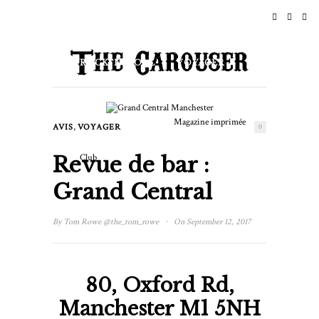
ACCUEIL
ACTUALITÉS
ROCK 'N' ROLL
VOYAGER
STYLE DE VIE ET CULTURE
Magazine imprimée
,
AVIS
VOYAGER
0
ÉVÉNEMENTS
Revue de bar :
Club
Grand Central
·
By
Tom Rowe
@the_tom_rowe
On September 12, 2017
80, Oxford Rd,
Manchester M1 5NH