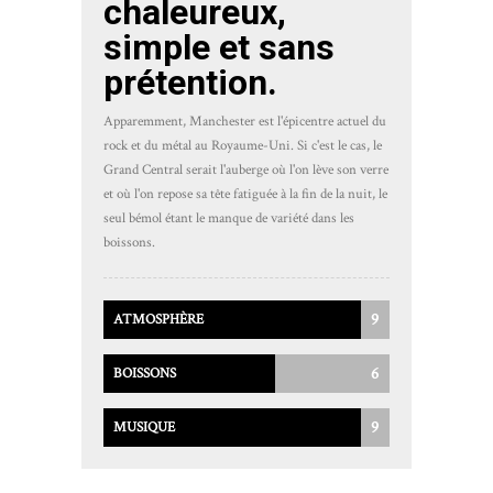
chaleureux,
simple et sans
prétention.
Apparemment, Manchester est l'épicentre actuel du
rock et du métal au Royaume-Uni. Si c'est le cas, le
Grand Central serait l'auberge où l'on lève son verre
et où l'on repose sa tête fatiguée à la fin de la nuit, le
seul bémol étant le manque de variété dans les
boissons.
9
ATMOSPHÈRE
6
BOISSONS
9
MUSIQUE