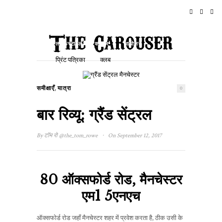
घर
समाचार
रॉक एन रोल
यात्रा
लाइफस्टाइल और कल्चर
आयोजन
प्रिंट पत्रिका
क्लब
,
समीक्षाएँ
यात्रा
0
बार रिव्यू: ग्रैंड सेंट्रल
·
By
टॉम रो
@the_tom_rowe
On September 12, 2017
80 ऑक्सफोर्ड रोड, मैनचेस्टर
एम1 5एनएच
ऑक्सफोर्ड रोड जहाँ मैनचेस्टर शहर में प्रवेश करता है, ठीक उसी के