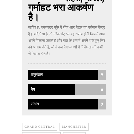
गर्माहट भरा आकर्षण
है।
ज़ाहिर है, मैनचेस्टर यूके में रॉक और मेटल का वर्तमान केंद्र
है। यदि ऐसा है, तो ग्रैंड सेंट्रल वह सराय होगी जिसमें आप
अपने गिलास उठाते हैं और रात के अंत में अपने थके हुए सिर
को आराम देते हैं, जो केवल पेय पदार्थों में विविधता की कमी
से निराश होते है।
9
वायुमंडल
6
पेय
9
संगीत
GRAND CENTRAL
MANCHESTER