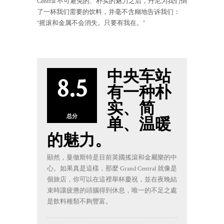
Central 不可避免的、朴实的魅力之后，丹尼为我们倒
了一杯我们需要的饮料，并毫不含糊地告诉我们：
“摇滚和金属不会消失。只要有我在。”
中央车站
8.5
有一种朴
实、简
总分
单、温暖
的魅力。
顯然，曼徹斯特是目前英國搖滾和金屬樂的中
心。如果真是這樣，那麼 Grand Central 就像是
個旅店，你可以在這裡舉杯慶祝，並在夜晚結
束時讓疲憊的頭腦得到休息，唯一的不足之處
是飲料種類不夠豐富。