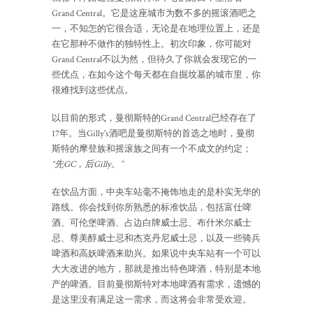
Grand Central。它是这座城市为数不多的摇滚酒吧之
一，不知怎的它很合适，无论是在地理位置上，还是
在它那种不做作的独特性上。初次印象，你可能对
Grand Central不以为然，但待久了你就会发现它的一
些优点，在如今这个每天都在自掘坟墓的城市里，你
很难找到这些优点。
以目前的形式，曼彻斯特的Grand Central已经存在了
17年。当Gilly's酒吧是曼彻斯特的首选之地时，曼彻
斯特的摩登族和摇滚族之间有一个不成文的约定；
“先GC，后Gilly。”
在饮品方面，中央车站毫不掩饰地走的是朴实无华的
路线。你会找到你所熟悉的标准饮品，包括富仕啤
酒、可伦堡啤酒、占边白牌威士忌、布什米尔威士
忌、尊美醇威士忌和杰克丹尼威士忌，以及一些骑兵
啤酒和高妖啤酒来助兴。如果说中央车站有一个可以
大大改进的地方，那就是推出特色啤酒，特别是本地
产的啤酒。目前曼彻斯特对本地啤酒有需求，遗憾的
是这里没有满足这一需求，而这将会非常受欢迎。