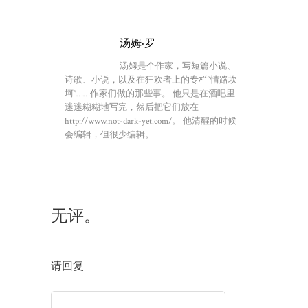
汤姆·罗
汤姆是个作家，写短篇小说、
诗歌、小说，以及在狂欢者上的专栏“情路坎
坷”……作家们做的那些事。 他只是在酒吧里
迷迷糊糊地写完，然后把它们放在
http://www.not-dark-yet.com/。 他清醒的时候
会编辑，但很少编辑。
无评。
请回复