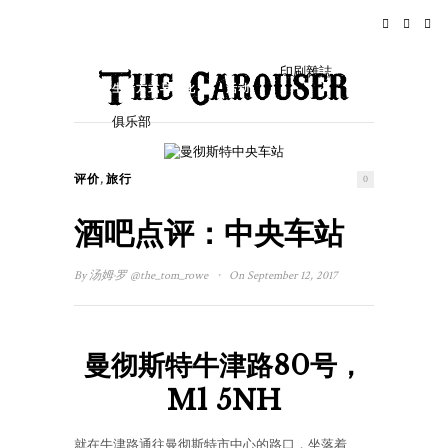
家
新闻
摇滚乐
旅行
印刷雜誌
生活方式与文化
活动
俱乐部
,
评价
旅行
0
酒吧点评：中央车站
·
By
汤姆·罗
@the_tom_rowe
On September 12, 2017
曼彻斯特牛津路80号，
M1 5NH
就在牛津路通往曼彻斯特市中心的路口，坐落着