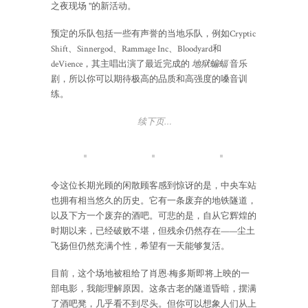
之夜现场 "的新活动。
预定的乐队包括一些有声誉的当地乐队，例如Cryptic
Shift、Sinnergod、Rammage Inc、Bloodyard和
deVience，其主唱出演了最近完成的
地狱蝙蝠
音乐
剧，所以你可以期待极高的品质和高强度的嗓音训
练。
续下页…
令这位长期光顾的闲散顾客感到惊讶的是，中央车站
也拥有相当悠久的历史。它有一条废弃的地铁隧道，
以及下方一个废弃的酒吧。可悲的是，自从它辉煌的
时期以来，已经破败不堪，但残余仍然存在——尘土
飞扬但仍然充满个性，希望有一天能够复活。
目前，这个场地被租给了肖恩·梅多斯即将上映的一
部电影，我能理解原因。这条古老的隧道昏暗，摆满
了酒吧凳，几乎看不到尽头。但你可以想象人们从上