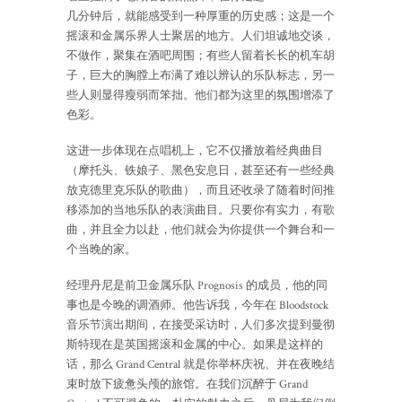
几分钟后，就能感受到一种厚重的历史感；这是一个
摇滚和金属乐界人士聚居的地方。人们坦诚地交谈，
不做作，聚集在酒吧周围；有些人留着长长的机车胡
子，巨大的胸膛上布满了难以辨认的乐队标志，另一
些人则显得瘦弱而笨拙。他们都为这里的氛围增添了
色彩。
这进一步体现在点唱机上，它不仅播放着经典曲目
（摩托头、铁娘子、黑色安息日，甚至还有一些经典
放克德里克乐队的歌曲），而且还收录了随着时间推
移添加的当地乐队的表演曲目。只要你有实力，有歌
曲，并且全力以赴，他们就会为你提供一个舞台和一
个当晚的家。
经理丹尼是前卫金属乐队 Prognosis 的成员，他的同
事也是今晚的调酒师。他告诉我，今年在 Bloodstock
音乐节演出期间，在接受采访时，人们多次提到曼彻
斯特现在是英国摇滚和金属的中心。如果是这样的
话，那么 Grand Central 就是你举杯庆祝、并在夜晚结
束时放下疲惫头颅的旅馆。在我们沉醉于 Grand