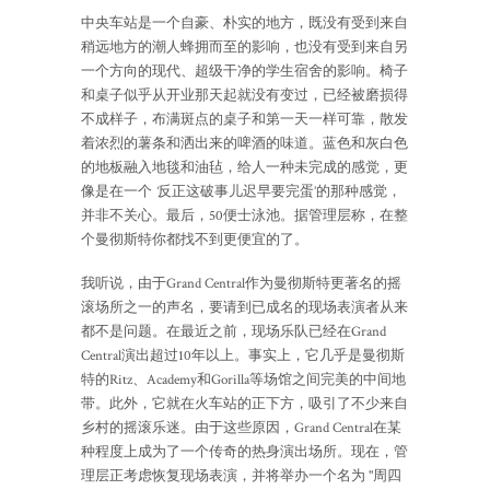
中央车站是一个自豪、朴实的地方，既没有受到来自
稍远地方的潮人蜂拥而至的影响，也没有受到来自另
一个方向的现代、超级干净的学生宿舍的影响。椅子
和桌子似乎从开业那天起就没有变过，已经被磨损得
不成样子，布满斑点的桌子和第一天一样可靠，散发
着浓烈的薯条和洒出来的啤酒的味道。蓝色和灰白色
的地板融入地毯和油毡，给人一种未完成的感觉，更
像是在一个
‘
反正这破事儿迟早要完蛋’的那种感觉，
并非不关心。最后，50便士泳池。据管理层称，在整
个曼彻斯特你都找不到更便宜的了。
我听说，由于Grand Central作为曼彻斯特更著名的摇
滚场所之一的声名，要请到已成名的现场表演者从来
都不是问题。在最近之前，现场乐队已经在Grand
Central演出超过10年以上。事实上，它几乎是曼彻斯
特的Ritz、Academy和Gorilla等场馆之间完美的中间地
带。此外，它就在火车站的正下方，吸引了不少来自
乡村的摇滚乐迷。由于这些原因，Grand Central在某
种程度上成为了一个传奇的热身演出场所。现在，管
理层正考虑恢复现场表演，并将举办一个名为 "周四