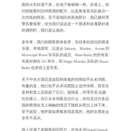
面的火车站涌下来，在地下偷偷喝一杯。在墙上，你
仍然能看到旧鸡尾酒的配方，以及角落里乐队最后一
次排练的阵容。至于该地区的其他部分，我已被经理
警告要保密，但当我们说这是一个摇滚和金属爱好者
的酒吧时，我们是认真的。
多年来，我们的顾客群体各异，包括来此游玩的摇滚
乐迷、本地居民，以及从 Sabaton、Maiden、Accept 到
Municipal Waste 等乐队的成员。Blaze Bailey 的所有发
布派对都在 GC 举办，而 Happy Monday 乐队的 Shaun
Ryder 也算得上是常客。
关于中央大酒店是妓院和闹鬼的传闻似乎从未消散。
有趣的是，他们似乎从未试图阻止这些传闻，甚至在
某种程度上还鼓励了它们。据报道，经理丹尼·达蒙
住在楼上，自己从未亲眼见过什么，但却见过许多品
脱的啤酒在无人碰触的情况下随机从吧台上掉下来。
至于妓院，他怀疑如果被发现是真的，他的女朋友会
非常不高兴。
墙上挂满了老顾客的旧照片，在你走进Grand Central