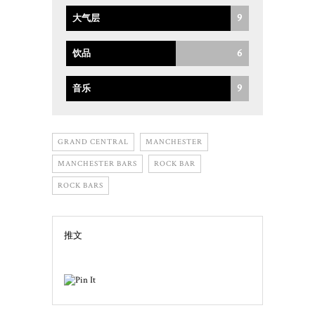
9
大气层
6
饮品
9
音乐
GRAND CENTRAL
MANCHESTER
MANCHESTER BARS
ROCK BAR
ROCK BARS
推文