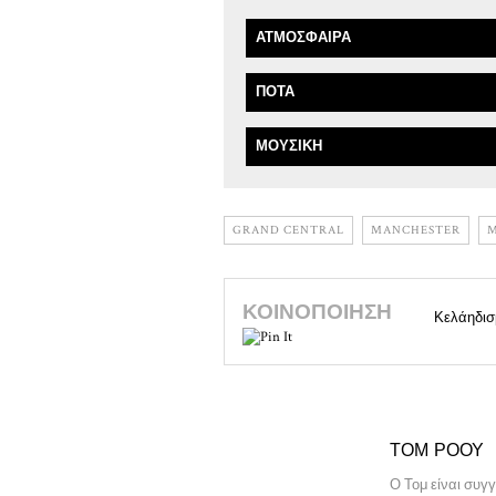
ΑΤΜΌΣΦΑΙΡΑ
ΠΟΤΆ
ΜΟΥΣΙΚΉ
GRAND CENTRAL
MANCHESTER
M
ΚΟΙΝΟΠΟΊΗΣΗ
Κελάηδισ
ΤΟΜ ΡΌΟΥ
Ο Τομ είναι συγ