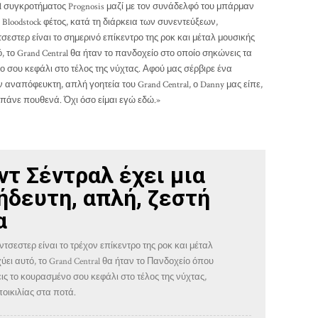
al συγκροτήματος Prognosis μαζί με τον συνάδελφό του μπάρμαν
 Bloodstock φέτος, κατά τη διάρκεια των συνεντεύξεων,
εστερ είναι το σημερινό επίκεντρο της ροκ και μέταλ μουσικής
 το Grand Central θα ήταν το πανδοχείο στο οποίο σηκώνεις τα
ο σου κεφάλι στο τέλος της νύχτας. Αφού μας σέρβιρε ένα
 αναπόφευκτη, απλή γοητεία του Grand Central, ο Danny μας είπε,
 πάνε πουθενά. Όχι όσο είμαι εγώ εδώ.»
ντ Σέντραλ έχει μια
ήδευτη, απλή, ζεστή
α
ντσεστερ είναι το τρέχον επίκεντρο της ροκ και μέταλ
ει αυτό, το Grand Central θα ήταν το Πανδοχείο όπου
ις το κουρασμένο σου κεφάλι στο τέλος της νύχτας,
οικιλίας στα ποτά.