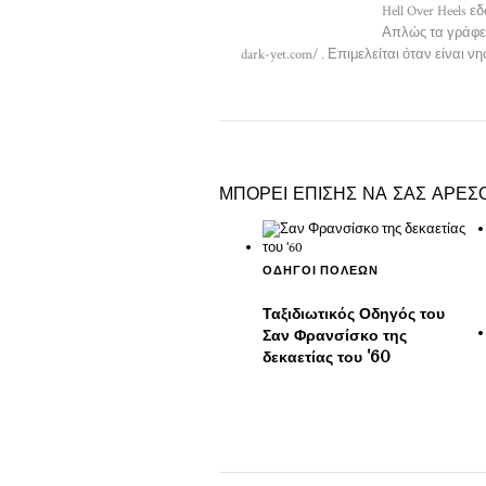
Hell Over Heels 
Απλώς τα γράφει 
dark-yet.com/ . Επιμελείται όταν είναι ν
ΜΠΟΡΕΊ ΕΠΊΣΗΣ ΝΑ ΣΑΣ ΑΡΈΣ
ΟΔΗΓΟΊ ΠΌΛΕΩΝ
Ταξιδιωτικός Οδηγός του
Σαν Φρανσίσκο της
δεκαετίας του '60