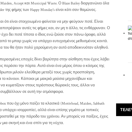
aiden, Accept και Municipal Waste. Ο Blaze Bailey διοργανώνει όλα
der της φήμης των Happy Monday's είναι κάτι σαν θαμώνας.
 και ότι είναι στοιχειωμένο φαίνεται να μην φεύγουν ποτέ. Είναι
ποτρέψουν αυτές τις φήμες και, αν μη τι άλλο, τις ενθάρρυναν. Ο
ν έχει δει ποτέ τίποτα ο ίδιος ενώ ζούσε στον πάνω όροφο, αλλά
 από το μπαρ χωρίς να υπάρχει ευτυχισμένος μεθυσμένος κοντά.
λα του θα ήταν πολύ χαρούμενη αν αυτό αποδεικνυόταν αληθινό.
ρασμένες εποχές δίνει βαρύτητα στην αίσθηση που έχεις λάβει
εις περάσει την πόρτα. Αυτό είναι ένα μέρος όπου ο κόσμος της
άνθρωποι μιλούν ελεύθερα μεταξύ τους χωρίς προσποίηση,
 το κάνουν. Κάποιοι με μακριά μούσια μηχανόβιων και
 κυματίζουν στους τεράστιους θώρακές τους, άλλοι να
ι συμβάλλουν σε αυτή την ατμόσφαιρα.
ox που όχι μόνο παίζει τα κλασικά (Motörhead, Maiden, Sabbath
ΤΕΛΕ
να υπάρχει ισορροπία), αλλά είναι επίσης γεμάτο με τοπικές
οστεθεί με την πάροδο του χρόνου. Αν μπορείς να παίξεις, έχεις
 μια σκηνή και ένα σπίτι για τη νύχτα.