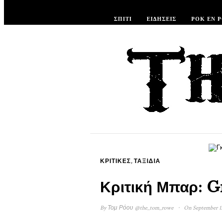
ΣΠΊΤΙ
ΕΙΔΉΣΕΙΣ
ΡΟΚ ΕΝ 
,
ΚΡΙΤΙΚΈΣ
ΤΑΞΊΔΙΑ
Κριτική Μπαρ: G
·
By
Τομ Ρόου
@the_tom_rowe
On September 12