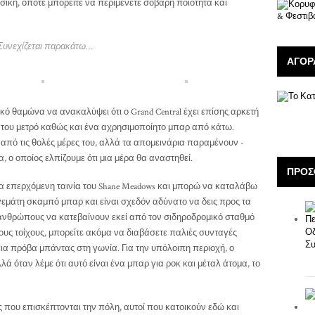
σική, οπότε μπορείτε να περιμένετε σοβαρή ποιότητα και
Συνεχίζεται παρακάτω…
ΑΓΟΡ
κό θαμώνα να ανακαλύψει ότι ο Grand Central έχει επίσης αρκετή
α του μετρό καθώς και ένα αχρησιμοποίητο μπαρ από κάτω.
 από τις θολές μέρες του, αλλά τα απομεινάρια παραμένουν -
ο οποίος ελπίζουμε ότι μια μέρα θα αναστηθεί.
ΠΡΌΣ
μια επερχόμενη ταινία του Shane Meadows και μπορώ να καταλάβω
 γεμάτη σκαμπό μπαρ και είναι σχεδόν αδύνατο να δεις προς τα
 ανθρώπους να κατεβαίνουν εκεί από τον σιδηροδρομικό σταθμό
υς τοίχους, μπορείτε ακόμα να διαβάσετε παλιές συνταγές
για πρόβα μπάντας στη γωνία. Για την υπόλοιπη περιοχή, ο
λλά όταν λέμε ότι αυτό είναι ένα μπαρ για ροκ και μέταλ άτομα, το
ς που επισκέπτονται την πόλη, αυτοί που κατοικούν εδώ και