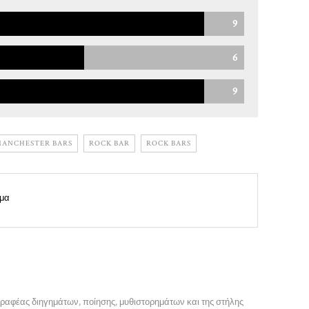
9
6
9
ANCHESTER BARS
ROCK BAR
ROCK BARS
μα
γραφέας διηγημάτων, ποίησης, μυθιστορημάτων και της στήλης