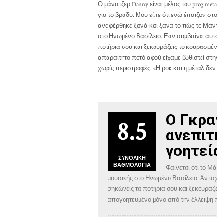
Ο μάνατζερ Danny είναι μέλος του prog met
για το βράδυ. Μου είπε ότι ενώ έπαιζαν στο
αναφέρθηκε ξανά και ξανά το πώς το Μάντσ
στο Ηνωμένο Βασίλειο. Εάν συμβαίνει αυτό,
ποτήρια σου και ξεκουράζεις το κουρασμέν
απαραίτητο ποτό αφού είχαμε βυθιστεί στην
χωρίς περιστροφές: «Η ροκ και η μέταλ δεν
Ο Γκρα
8.5
ανεπιτ
γοητεί
ΣΥΝΟΛΙΚΉ
ΒΑΘΜΟΛΟΓΊΑ
Φαίνεται ότι το Μά
μουσικής στο Ηνωμένο Βασίλειο. Αν ισχύ
σηκώνεις τα ποτήρια σου και ξεκουράζε
απογοητευμένο μόνο από την έλλειψη π