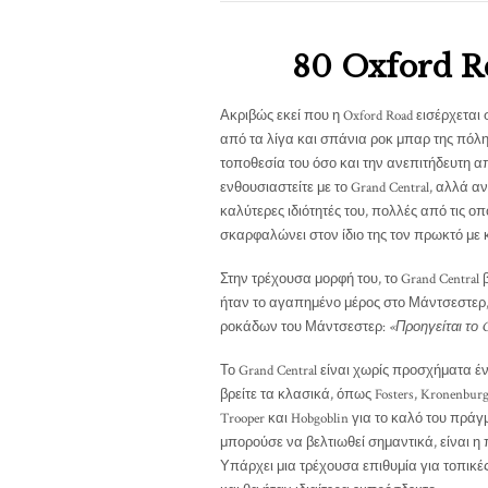
80 Oxford R
Ακριβώς εκεί που η Oxford Road εισέρχεται 
από τα λίγα και σπάνια ροκ μπαρ της πόλη
τοποθεσία του όσο και την ανεπιτήδευτη απ
ενθουσιαστείτε με το Grand Central, αλλά 
καλύτερες ιδιότητές του, πολλές από τις οπ
σκαρφαλώνει στον ίδιο της τον πρωκτό με 
Στην τρέχουσα μορφή του, το Grand Central 
ήταν το αγαπημένο μέρος στο Μάντσεστερ,
ροκάδων του Μάντσεστερ:
«Προηγείται το G
Το Grand Central είναι χωρίς προσχήματα έ
βρείτε τα κλασικά, όπως Fosters, Kronenburg,
Trooper και Hobgoblin για το καλό του πράγ
μπορούσε να βελτιωθεί σημαντικά, είναι 
Υπάρχει μια τρέχουσα επιθυμία για τοπικέ