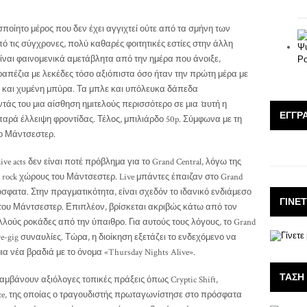
σποίητο μέρος που δεν έχει αγγιχτεί ούτε από τα σμήνη των
πό τις σύγχρονες, πολύ καθαρές φοιτητικές εστίες στην άλλη
είναι φαινομενικά αμετάβλητα από την ημέρα που άνοιξε,
απέζια με λεκέδες τόσο αξιόπιστα όσο ήταν την πρώτη μέρα με
 και χυμένη μπύρα. Τα μπλε και υπόλευκα δάπεδα
ντάς του μια αίσθηση ημιτελούς περισσότερο σε μια
‘
αυτή η
ΕΓΓΡ
παρά έλλειψη φροντίδας. Τέλος, μπιλιάρδο 50p. Σύμφωνα με τη
το Μάντσεστερ.
e acts δεν είναι ποτέ πρόβλημα για το Grand Central, λόγω της
 rock χώρους του Μάντσεστερ. Live μπάντες έπαιζαν στο Grand
όσφατα. Στην πραγματικότητα, είναι σχεδόν το ιδανικό ενδιάμεσο
ΓΊΝΕ
la του Μάντσεστερ. Επιπλέον, βρίσκεται ακριβώς κάτω από τον
λλούς ροκάδες από την ύπαιθρο. Για αυτούς τους λόγους, το Grand
re-gig συναυλίες. Τώρα, η διοίκηση εξετάζει το ενδεχόμενο να
μια νέα βραδιά με το όνομα «Thursday Nights Alive».
ΤΆΣΗ
μβάνουν αξιόλογες τοπικές πράξεις όπως Cryptic Shift,
ience, της οποίας ο τραγουδιστής πρωταγωνίστησε στο πρόσφατα