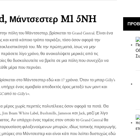
d, Μάντσεστερ M1 5NH
ΠΡΟΒ
στην πόλη του Μάντσεστερ, βρίσκεται το Grand Central. Είναι ένα
ς και κατά κάποιο τρόπο ταιριάζει, τόσο όσον αφορά την
οκλειστικότητά του. Με την πρώτη ματιά, ίσως να μην
αν περάσετε λίγο χρόνο, θα ανακαλύψετε μερικές από τις
οίες θα δυσκολευτείτε να βρείτε σε μια πόλη που συνεχίζει να
κάθε μέρα που περνάει.
βρίσκεται στο Μάντσεστερ εδώ και 17 χρόνια. Όταν το μπαρ Gilly's
 υπήρχε ένας αμοιβαία αποδεκτός όρος μεταξύ των μοντ και
C από το Gilly's».
να μέρος χωρίς περιττές πολυτέλειες όσον αφορά τα ποτά. Θα
 Jim Beam White Label, Bushmills, Jameson και Jack, μαζί με λίγο
ματος. Αν υπάρχει ένας τομέας στον οποίο το Grand Central θα
η παρουσίαση φιλοξενούμενων μπυρών, ιδίως τοπικής παραγωγής.
ς μπύρες στο Μάντσεστερ και είναι κάτι που λείπει δυστυχώς εδώ