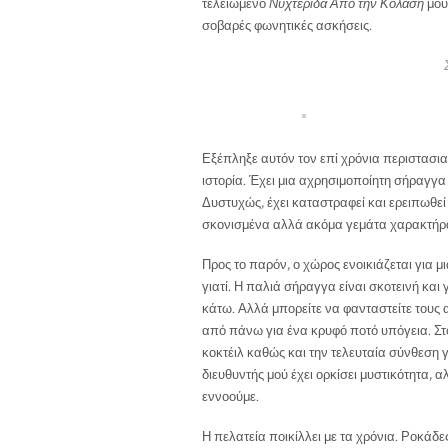
τελειωμένο
Νυχτερίδα Από την Κόλαση
μου
σοβαρές φωνητικές ασκήσεις.
Εξέπληξε αυτόν τον επί χρόνια περιστασια
ιστορία. Έχει μια αχρησιμοποίητη σήραγγ
Δυστυχώς, έχει καταστραφεί και ερειπωθεί
σκονισμένα αλλά ακόμα γεμάτα χαρακτήρα, 
Προς το παρόν, ο χώρος ενοικιάζεται για 
γιατί. Η παλιά σήραγγα είναι σκοτεινή και
κάτω. Αλλά μπορείτε να φανταστείτε τους
από πάνω για ένα κρυφό ποτό υπόγεια. Στο
κοκτέιλ καθώς και την τελευταία σύνθεση 
διευθυντής μού έχει ορκίσει μυστικότητα, α
εννοούμε.
Η πελατεία ποικίλλει με τα χρόνια. Ροκάδε