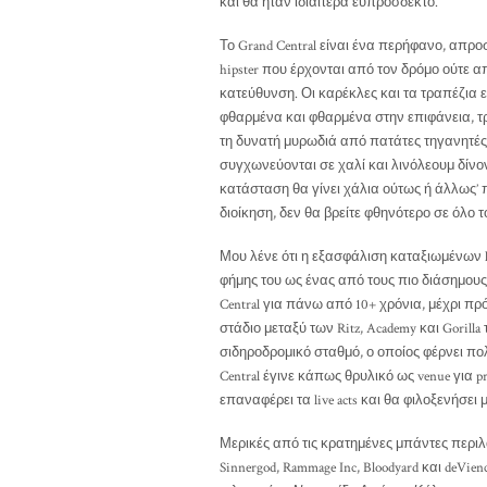
και θα ήταν ιδιαίτερα ευπρόσδεκτο.
Το Grand Central είναι ένα περήφανο, απρο
hipster που έρχονται από τον δρόμο ούτε α
κατεύθυνση. Οι καρέκλες και τα τραπέζια 
φθαρμένα και φθαρμένα στην επιφάνεια, τρ
τη δυνατή μυρωδιά από πατάτες τηγανητές
συγχωνεύονται σε χαλί και λινόλεουμ δίνο
κατάσταση θα γίνει χάλια ούτως ή άλλως’ 
διοίκηση, δεν θα βρείτε φθηνότερο σε όλο 
Μου λένε ότι η εξασφάλιση καταξιωμένων liv
φήμης του ως ένας από τους πιο διάσημους
Central για πάνω από 10+ χρόνια, μέχρι πρ
στάδιο μεταξύ των Ritz, Academy και Goril
σιδηροδρομικό σταθμό, ο οποίος φέρνει πο
Central έγινε κάπως θρυλικό ως venue για p
επαναφέρει τα live acts και θα φιλοξενήσει 
Μερικές από τις κρατημένες μπάντες περιλα
Sinnergod, Rammage Inc, Bloodyard και deV