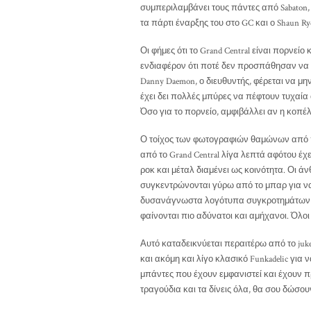
συμπεριλαμβάνει τους πάντες από Sabaton, M
τα πάρτι έναρξης του στο GC και ο Shaun Ry
Οι φήμες ότι το Grand Central είναι πορνείο
ενδιαφέρον ότι ποτέ δεν προσπάθησαν να α
Danny Daemon, ο διευθυντής, φέρεται να μη
έχει δει πολλές μπύρες να πέφτουν τυχαία
Όσο για το πορνείο, αμφιβάλλει αν η κοπέ
Ο τοίχος των φωτογραφιών θαμώνων από πε
από το Grand Central λίγα λεπτά αφότου έχ
ροκ και μέταλ διαμένει ως κοινότητα. Οι 
συγκεντρώνονται γύρω από το μπαρ για να
δυσανάγνωστα λογότυπα συγκροτημάτων να
φαίνονται πιο αδύνατοι και αμήχανοι. Όλο
Αυτό καταδεικνύεται περαιτέρω από το jukeb
και ακόμη και λίγο κλασικό Funkadelic για 
μπάντες που έχουν εμφανιστεί και έχουν πρ
τραγούδια και τα δίνεις όλα, θα σου δώσουν